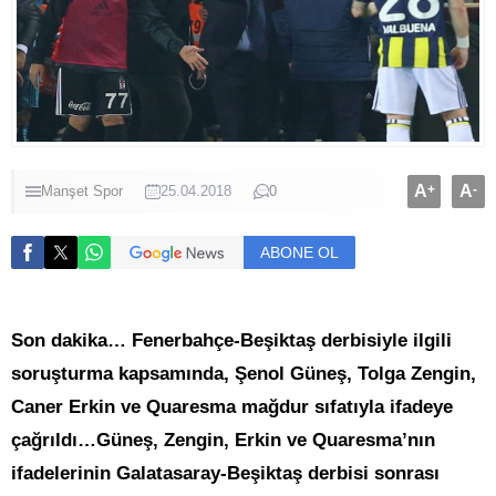
A
+
A
-
Manşet
Spor
25.04.2018
0
ABONE OL
Son dakika… Fenerbahçe-Beşiktaş derbisiyle ilgili
soruşturma kapsamında, Şenol Güneş, Tolga Zengin,
Caner Erkin ve Quaresma mağdur sıfatıyla ifadeye
çağrıldı…Güneş, Zengin, Erkin ve Quaresma’nın
ifadelerinin Galatasaray-Beşiktaş derbisi sonrası