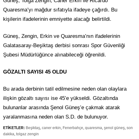
Güneş, Tolga Zengin, Caner Erkin ile Ricardo
Quaresma’yı mağdur sıfatıyla ifadeye çağırdı. Bu
kişilerin ifadelerinin emniyette alacağı belirtildi.
Güneş, Zengin, Erkin ve Quaresma’nın ifadelerinin
Galatasaray-Beşiktaş derbisi sonrası Spor Güvenliği
Şubesi Müdürlüğünce alınabileceği öğrenildi.
GÖZALTI SAYISI 45 OLDU
Bu arada derbinin tatil edilmesine neden olan olaylara
ilişkin gözaltı sayısı ise 45’e yükseldi. Gözaltında
bulunanlar arasında Şenol Güneş’e çakmak atarak
yaralanmasına neden olan S.D. de bulunuyor.
ETİKETLER:
Beşiktaş
,
caner erkin
,
Fenerbahçe
,
quaresma
,
şenol güneş
,
son
dakika
,
tolgaz zengin