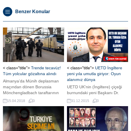
Benzer Konular
< class="title">
Trende tecavüz!
< class="title">
UETD İngiltere
Tüm yolcular gözaltına alındı
yeni yıla umutla giriyor: Oyun
alanımız dünya
Almanya’da Münih deplasman
maçından dönen Borussia
UETD UK'nin (İngiltere) çiçeği
Mönchengladbach taraftarının
burnundaki yeni Başkanı Dr.
yer aldığı trende bir kıza tecavüz
Turhan Özen, yeni yıl nedeniyle
15.04.2018
0
31.12.2015
0
edildi. Olayın ardından trendeki
AVRUPA TÜRK GAZETESİ'ne
tüm yolcular gözaltına alındı
yaptığı açıklamada yeni yıldan
Münih maçından dönen
umutlu olduğunu dile getirdi.
taraftarların yer aldığı İsviçre
Demiryolları’na ait trende Bonn