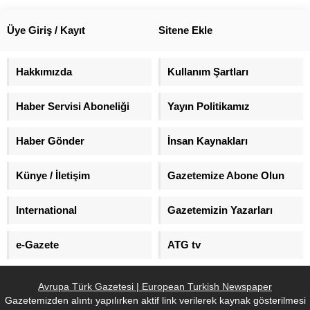
söyledi. ...
diyerek sert tepki gösterdi.
Üye Giriş / Kayıt
Sitene Ekle
Hakkımızda
Kullanım Şartları
Haber Servisi Aboneliği
Yayın Politikamız
Haber Gönder
İnsan Kaynakları
Künye / İletişim
Gazetemize Abone Olun
International
Gazetemizin Yazarları
e-Gazete
ATG tv
Avrupa Türk Gazetesi | European Turkish Newspaper
Gazetemizden alıntı yapılırken aktif link verilerek kaynak gösterilmesi