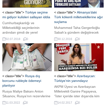
şehrinde yaşayan 19 yaşındaki
bir genç kıza Baden-
Württemberg istikametinde
< class="title">
Türkiye seçime
< class="title">
Almanya’daki
tecavüz edildiği öne sürüldü.
mi gidiyor kulisleri sallayan iddia
Türk kökenli milletvekillerine ağır
Genç kızın polisi...
suçlama
Cumhurbaşkanlığı ve
Milletvekilliği seçimlerinin
Muhammed Taha Gergerlioğlu
ardından şimdi de yerel
Sabah’a gündem değiştirecek
seçimlerin öne alınması
açıklamalarına devam etti.
02.07.2018
0
30.12.2016
0
gündemde. Kulislerde 2019
Gergerlioğlu, Almanya’daki Türk
martta yapılması gereken yerel
kökenli milletvekillerinin siyası
seçimlerin önümüzdeki kasım
güç ve dahaf azla para için kendi
ayında yapılacağı konuşulurken
milletini sattığını söyledi.
muhalefetten CHP erken seçime
sıcak bakıyor.
< class="title">
Rusya dış
< class="title">
Azerbaycan:
borcunu rubleyle ödemeyi
Türkiye’nin yanındayız
planlıyor
AKPM Üyesi ve Azerbaycan
Rusya Maliye Bakanı Anton
Milletvekili Ganire Paşayeva,
Siluanov, Rusya’nın rezervlerine
“İster içeride ister dışarıda kim
tekrar erişememesi halinde dış
Türkiye karşıtı bir harekette
11.03.2022
0
14.02.2017
0
borçlarını rubleyle ödeyeceklerini
bulunursa bizi karşısında bulur.”