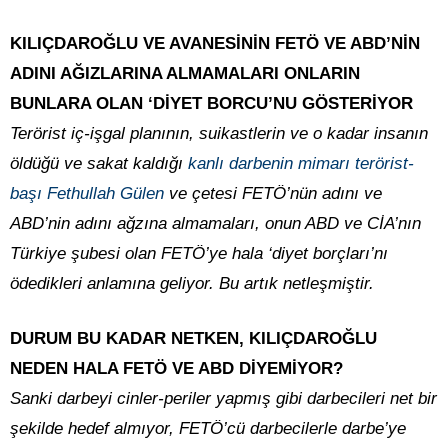
KILIÇDAROĞLU VE AVANESİNİN FETÖ VE ABD’NİN
ADINI AĞIZLARINA ALMAMALARI ONLARIN
BUNLARA OLAN ‘DİYET BORCU’NU GÖSTERİYOR
Terörist iç-işgal planının, suikastlerin ve o kadar insanın
öldüğü ve sakat kaldığı
kanlı darbenin mimarı terörist-
başı Fethullah Gülen
ve çetesi FETÖ’nün adını ve
ABD’nin adını ağzına almamaları, onun ABD ve CİA’nın
Türkiye şubesi olan FETÖ’ye hala ‘diyet borçları’nı
ödedikleri anlamına geliyor. Bu artık netleşmiştir.
DURUM BU KADAR NETKEN, KILIÇDAROĞLU
NEDEN HALA FETÖ VE ABD DİYEMİYOR?
Sanki darbeyi cinler-periler yapmış gibi darbecileri net bir
şekilde hedef almıyor, FETÖ’cü darbecilerle darbe’ye