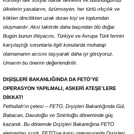
Konseyi laik sosyal hukuk devletini ve bulunduğumuz
ülkelerin yasalarını, özümseyen, her türlü ırkçılık ve
kökten dincilikten uzak duran kişi ve toplumdan
oluşmalıdır. Aksi taktirde daha başından ölü doğar.
Bugün bunun ihtiyacını, Türkiye ve Avrupa Türk’lerinin
karşılaştığı sorunlarla ilgili konularda muhatap
olamamanın acısını taşıyarak daha iyi görüyoruz.
Umarım bu önerim değerlendirilir.
DIŞİŞLERİ BAKANLIĞINDA DA FETÖ’YE
OPERASYON YAPILMALI, ASKERİ ATEŞE’LERE
DİKKAT!
Fethullah’ın çetesi – FETÖ, Dışişleri Bakanlığında Gül,
Babacan, Davutoğlu ve Sinirlioğlu döneminde güç
kazandı. Bu dönemde Dışişleri Bakanlığına FETÖ
elemanları sızdı. FETÖ’ye karşı operasyonda Dışişleri