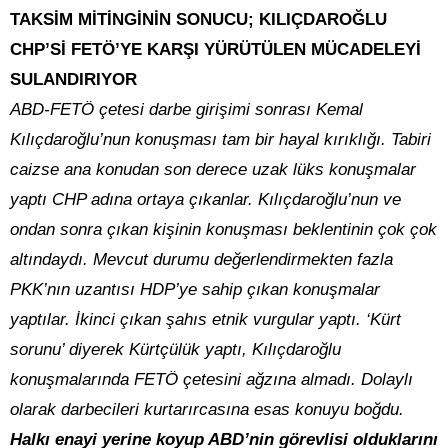
TAKSİM MİTİNGİNİN SONUCU; KILIÇDAROĞLU
CHP’Sİ FETÖ’YE KARŞI YÜRÜTÜLEN MÜCADELEYİ
SULANDIRIYOR
ABD-FETÖ çetesi darbe girişimi sonrası Kemal
Kılıçdaroğlu’nun konuşması tam bir hayal kırıklığı. Tabiri
caizse ana konudan son derece uzak lüks konuşmalar
yaptı CHP adına ortaya çıkanlar. Kılıçdaroğlu’nun ve
ondan sonra çıkan kişinin konuşması beklentinin çok çok
altındaydı. Mevcut durumu değerlendirmekten fazla
PKK’nın uzantısı HDP’ye sahip çıkan konuşmalar
yaptılar. İkinci çıkan şahıs etnik vurgular yaptı. ‘Kürt
sorunu’ diyerek Kürtçülük yaptı, Kılıçdaroğlu
konuşmalarında FETÖ çetesini ağzına almadı. Dolaylı
olarak darbecileri kurtarırcasına esas konuyu boğdu.
Halkı enayi yerine koyup ABD’nin görevlisi olduklarını