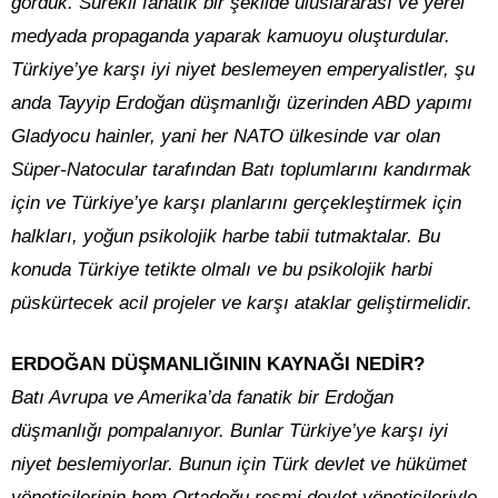
gördük. Sürekli fanatik bir şekilde uluslararası ve yerel
medyada propaganda yaparak kamuoyu oluşturdular.
Türkiye’ye karşı iyi niyet beslemeyen emperyalistler, şu
anda Tayyip Erdoğan düşmanlığı üzerinden ABD yapımı
Gladyocu hainler, yani her NATO ülkesinde var olan
Süper-Natocular tarafından Batı toplumlarını kandırmak
için ve Türkiye’ye karşı planlarını gerçekleştirmek için
halkları, yoğun psikolojik harbe tabii tutmaktalar. Bu
konuda Türkiye tetikte olmalı ve bu psikolojik harbi
püskürtecek acil projeler ve karşı ataklar geliştirmelidir.
ERDOĞAN DÜŞMANLIĞININ KAYNAĞI NEDİR?
Batı Avrupa ve Amerika’da fanatik bir Erdoğan
düşmanlığı pompalanıyor. Bunlar Türkiye’ye karşı iyi
niyet beslemiyorlar. Bunun için Türk devlet ve hükümet
yöneticilerinin hem Ortadoğu resmi devlet yöneticileriyle