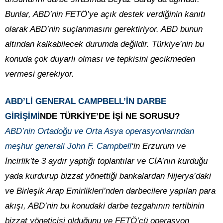
Bunlar, ABD’nin FETÖ’ye açık destek verdiğinin kanıtı
olarak ABD’nin suçlanmasını gerektiriyor. ABD bunun
altından kalkabilecek durumda değildir. Türkiye’nin bu
konuda çok duyarlı olması ve tepkisini gecikmeden
vermesi gerekiyor.
ABD’Lİ GENERAL CAMPBELL’İN DARBE
GİRİŞİMİ
NDE TÜRKİYE’DE İŞİ NE SORUSU?
ABD’nin Ortadoğu ve Orta Asya operasyonlarından
meşhur generali John F. Campbell
‘in Erzurum ve
İncirlik’te 3 aydır yaptığı toplantılar ve CİA’nın kurduğu
yada kurdurup bizzat yönettiği bankalardan Nijerya’daki
ve Birleşik Arap Emirlikleri’nden darbecilere yapılan para
akışı, ABD’nin bu konudaki darbe tezgahının tertibinin
bizzat yöneticisi olduğunu ve FETÖ’cü operasyon