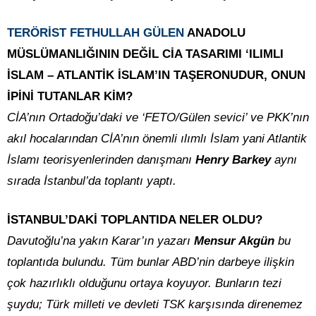
TERÖRİST FETHULLAH GÜLEN
ANADOLU
MÜSLÜMANLIĞININ DEĞİL CİA TASARIMI ‘ILIMLI
İSLAM – ATLANTİK İSLAM’IN TAŞERONUDUR, ONUN
İPİNİ TUTANLAR KİM?
CİA’nın Ortadoğu’daki ve ‘FETO/Gülen sevici’ ve PKK’nın
akıl hocalarından CİA’nın önemli ılımlı İslam yani Atlantik
İslamı teorisyenlerinden danışmanı
Henry Barkey
aynı
sırada İstanbul’da toplantı yaptı.
İSTANBUL’DAKİ TOPLANTIDA NELER OLDU?
Davutoğlu’na yakın Karar’ın yazarı
Mensur Akgün
bu
toplantıda bulundu. Tüm bunlar ABD’nin darbeye ilişkin
çok hazırlıklı olduğunu ortaya koyuyor. Bunların tezi
şuydu; Türk milleti ve devleti TSK karşısında direnemez