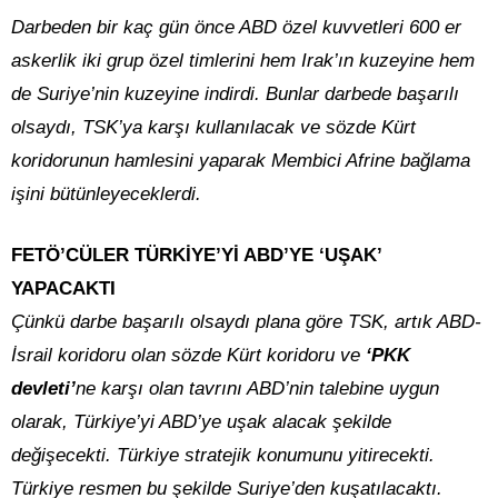
Darbeden bir kaç gün önce ABD özel kuvvetleri 600 er
askerlik iki grup özel timlerini hem Irak’ın kuzeyine hem
de Suriye’nin kuzeyine indirdi. Bunlar darbede başarılı
olsaydı, TSK’ya karşı kullanılacak ve sözde Kürt
koridorunun hamlesini yaparak Membici Afrine bağlama
işini bütünleyeceklerdi.
FETÖ’CÜLER TÜRKİYE’Yİ ABD’YE ‘UŞAK’
YAPACAKTI
Çünkü darbe başarılı olsaydı plana göre TSK, artık ABD-
İsrail koridoru olan sözde Kürt koridoru ve
‘PKK
devleti’
ne karşı olan tavrını ABD’nin talebine uygun
olarak, Türkiye’yi ABD’ye uşak alacak şekilde
değişecekti. Türkiye stratejik konumunu yitirecekti.
Türkiye resmen bu şekilde Suriye’den kuşatılacaktı.