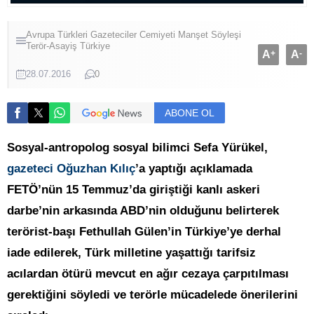
Avrupa Türkleri
Gazeteciler Cemiyeti
Manşet
Söyleşi
Terör-Asayiş
Türkiye
A
+
A
-
28.07.2016
0
ABONE OL
Sosyal-antropolog sosyal bilimci Sefa Yürükel,
gazeteci Oğuzhan Kılıç
’a yaptığı açıklamada
FETÖ’nün 15 Temmuz’da giriştiği kanlı askeri
darbe’nin arkasında ABD’nin olduğunu belirterek
terörist-başı Fethullah Gülen’in Türkiye’ye derhal
iade edilerek, Türk milletine yaşattığı tarifsiz
acılardan ötürü mevcut en ağır cezaya çarpıtılması
gerektiğini söyledi ve terörle mücadelede önerilerini