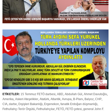
ETİKETLER:
15 Temmuz FETÖ darbesi
,
ABD
,
Abdullah Gül
,
Ahmet Davutoğlu
,
Amerika
,
Askeri Ateşelikler
,
Atatürk
,
Atlantik
,
Avrupa
,
B-Planı
,
Balyoz
,
CHP
,
CIA
,
darbe
,
Dışişleri Bakanlığı
,
Ergenekon
,
fanatik Erdoğan düşmanlığı
,
Fethullahçı Terör Örgütü
,
Fethullahçılar
,
FETÖ
,
FETÖ çetesi
,
general John F.