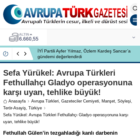
ALTIN
6.660,55
İYİ Partili Ayfer Yılmaz, Özlem Kardeş Sancar’a
gündemi değerlendirdi
Sefa Yürükel: Avrupa Türkleri
Fethullahçı Gladyo operasyonuna
karşı uyan, tehlike büyük!
Anasayfa
Avrupa Türkleri
,
Gazeteciler Cemiyeti
,
Manşet
,
Söyleşi
,
Terör-Asayiş
,
Türkiye
Sefa Yürükel: Avrupa Türkleri Fethullahçı Gladyo operasyonuna karşı
uyan, tehlike büyük!
Fethullah Gülen’in tezgahladığı kanlı darbenin