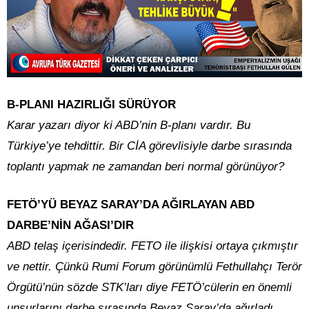
B-PLANI HAZIRLIĞI SÜRÜYOR
Karar yazarı diyor ki ABD’nin B-planı vardır. Bu
Türkiye’ye tehdittir. Bir CİA görevlisiyle darbe sırasında
toplantı yapmak ne zamandan beri normal görünüyor?
FETÖ’YÜ BEYAZ SARAY’DA AĞIRLAYAN ABD
DARBE’NİN AĞASI’DIR
ABD telaş içerisindedir. FETO ile ilişkisi ortaya çıkmıştır
ve nettir. Çünkü Rumi Forum görünümlü Fethullahçı Terör
Örgütü’nün sözde STK’ları diye FETÖ’cülerin en önemli
unsurlarını darbe sırasında Beyaz Saray’da ağırladı.