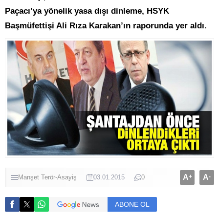
Paçacı’ya yönelik yasa dışı dinleme, HSYK
Başmüfettişi Ali Rıza Karakan’ın raporunda yer aldı.
A
+
A
-
Manşet
Terör-Asayiş
03.01.2015
0
ABONE OL