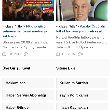
hem sosyolojik açıdan, birçok
atama kararları Resmi
teze konu olacağını yazdığı işte
Gazete'de yayımlandı.
8 Mart 2016 tarihli o yazısı.
< class="title">
PKK’ya gücü
< class="title">
Paralel Örgüt’ün
yetmeyenler cesur medya’ya
futboldaki ayağının bileti kesildi
saldırıyor
Paralel örgütün futboldaki ismi,
Dün akşam 20:00 sıralarında
yani Türkiye Futbol Federasyonu
"Teröre Lanet" yürüyüşünde
Tahkim Kurulu Üyesi olan
grubun içindeki provokatörler
Osman Karakuş'un TFF ile
09.09.2015
0
04.02.2015
0
Balmumcu'daki Sabah Gazetesi
ilişkisi kesildi.
ile Atv binasına saldırı
gerçekleştirdi.
Üye Giriş / Kayıt
Sitene Ekle
Hakkımızda
Kullanım Şartları
Haber Servisi Aboneliği
Yayın Politikamız
Haber Gönder
İnsan Kaynakları