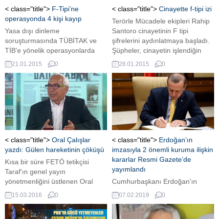
< class="title">
F-Tipi’ne
< class="title">
Cinayette f-tipi izi
operasyonda 4 kişi kayıp
Terörle Mücadele ekipleri Rahip
Yasa dışı dinleme
Santoro cinayetinin F tipi
soruşturmasında TÜBİTAK ve
şifrelerini aydınlatmaya başladı.
TİB'e yönelik operasyonlarda
Şüpheler, cinayetin işlendiğin
hakkında gözaltı kararı bulunan
dönemde Trabzon Emniyet
21.01.2015
0
28.01.2015
0
4 kişi kayıplara karıştı.
Müdürü olan Ramazan
Yakalanamayan isimler eski
Akyürek'in üzerinde yoğunlaştı.
TÜBİTAK Başkan Yardımcısı
Akyürek'in, Hrant Dink'in
Hasan Palaz, TİB Başkanvekili
öldürülmesindeki rolü de
Osman Nihat Şen, dönemin TİB
araştırılıyor.
Bilgi Sistemleri Daire Başkanı
İlhan Elieyioğlu ve TİB Veri
İşlemleri Koordinatörü İsmail
< class="title">
Oral Çalışlar
< class="title">
Erdoğan’ın
Bakar. Öte yandan adliyeye sevk
yazdı: Gülen hareketinin çöküşü
imzasıyla 2 önemli kuruma ilişkin
edilen...
kararlar Resmi Gazete’de
Kısa bir süre FETÖ tetikçisi
yayımlandı
Taraf'ın genel yayın
yönetmenliğini üstlenen Oral
Cumhurbaşkanı Erdoğan'ın
Çalışlar, FETÖ'yü değerlendirdiği
imzasıyla Nükleer Düzenleme
15.03.2016
0
07.02.2019
0
yazısında, 2012-2016 aralığında
Kurulu ile Kırgızistan - Türkiye
yaşananların ileride, hem siyasi
Manas Üniversitesi'ne ilişkin