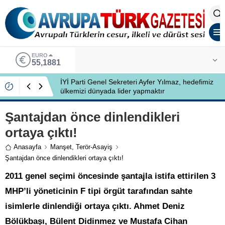
EURO
55,1881
İYİ Parti Genel Sekreteri Ayfer Yılmaz, hedefimiz
ülkemizi dünyada lider yapmaktır
Şantajdan önce dinlendikleri
ortaya çıktı!
Anasayfa
Manşet
,
Terör-Asayiş
Şantajdan önce dinlendikleri ortaya çıktı!
2011 genel seçimi öncesinde şantajla istifa ettirilen 3
MHP’li yöneticinin F tipi örgüt tarafından sahte
isimlerle dinlendiği ortaya çıktı. Ahmet Deniz
Bölükbaşı, Bülent Didinmez ve Mustafa Cihan