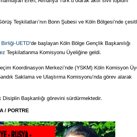
amamlayan Eren, Almanya Türk’ü olarak aktif sivil toplum
örüş Teşkilatları’nın Bonn Şubesi ve Köln Bölgesi’nde çesitl
 Birliği-UETD
‘de başlayan Köln Bölge Gençlik Başkanılığı
ez
Teşkilatlanma Komisyonu Üyeliğine geldi.
ı Seçim Koordinasyon Merkezi’nde (YSKM) Köln Komisyon Üye
Sandık Saklama ve Ulaştırma Komisyonu’nda görev alarak
 Disiplin Başkanlığı görevini sürdürmektedir.
MA / PORTRE