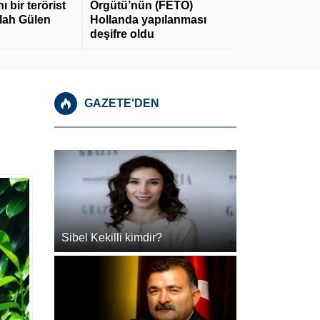
 bir terörist
Örgütü’nün (FETÖ)
llah Gülen
Hollanda yapılanması
deşifre oldu
GAZETE'DEN
Sibel Kekilli kimdir?