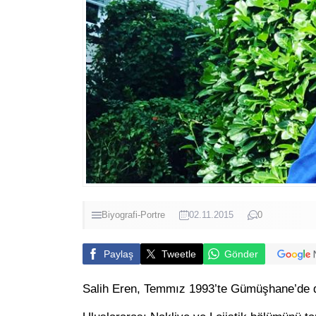
Biyografi-Portre
02.11.2015
0
Paylaş
Tweetle
Gönder
Salih Eren, Temmız 1993’te Gümüşhane’de d