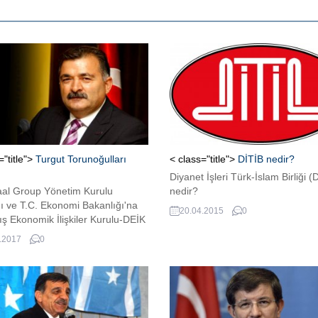
="title">
Turgut Torunoğulları
< class="title">
DİTİB nedir?
Diyanet İşleri Türk-İslam Birliği (
aal Group Yönetim Kurulu
nedir?
ı ve T.C. Ekonomi Bakanlığı'na
20.04.2015
0
ış Ekonomik İlişkiler Kurulu-DEİK
 Başkanı Turgut Torunoğulları
.2017
0