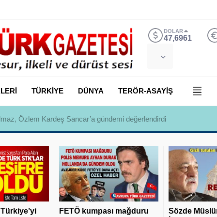
DOLAR
47,6961
LERİ
TÜRKİYE
DÜNYA
TERÖR-ASAYİŞ
 Yılmaz, Özlem Kardeş Sancar’a gündemi değerlendirdi
 Türkiye’yi
FETÖ kumpası mağduru
Sözde Müslü