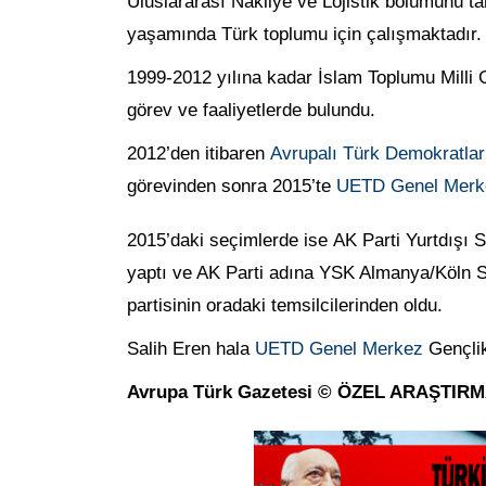
Uluslararası Nakliye ve Lojistik bölümünü t
yaşamında Türk toplumu için çalışmaktadır.
1999-2012 yılına kadar İslam Toplumu Milli G
görev ve faaliyetlerde bulundu.
2012’den itibaren
Avrupalı Türk Demokratlar
görevinden sonra 2015’te
UETD Genel Merk
2015’daki seçimlerde ise AK Parti Yurtdış
yaptı ve AK Parti adına YSK Almanya/Köln 
partisinin oradaki temsilcilerinden oldu.
Salih Eren hala
UETD Genel Merkez
Gençlik
Avrupa Türk Gazetesi © ÖZEL ARAŞTIR