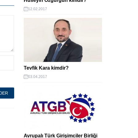
Hüseyin Özgürgün kimdir?
12.02.2017
Tevfik Kara kimdir?
03.04.2017
Avrupalı Türk Girişimciler Birliği