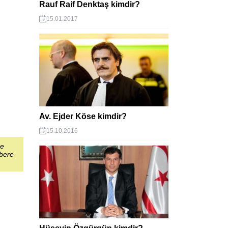
Rauf Raif Denktaş kimdir?
15.01.2017
Av. Ejder Köse kimdir?
15.10.2016
şe
abere