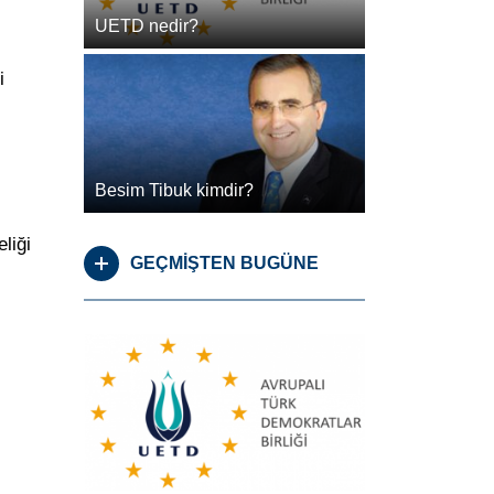
UETD nedir?
i
Besim Tibuk kimdir?
liği
GEÇMİŞTEN BUGÜNE