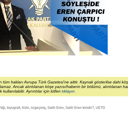
 tüm hakları Avrupa Türk Gazetesi'ne aittir. Kaynak gösterilse dahi kö
lamaz. Ancak alıntılanan köşe yazısı/haberin bir bölümü, alıntılanan h
ek kullanılabilir. Ayrıntılar için lütfen
tıklayın
.
liği
,
biyografi
,
Köln
,
özgeçmiş
,
Salih Eren
,
Salih Eren kimdir?
,
UETD