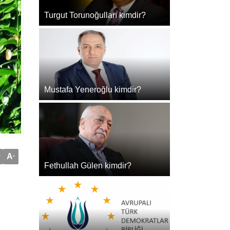
Turgut Torunoğulları kimdir?
Mustafa Yeneroğlu kimdir?
+
A
-
Fethullah Gülen kimdir?