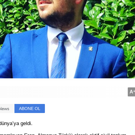
A
ABONE OL
ünya’ya geldi.