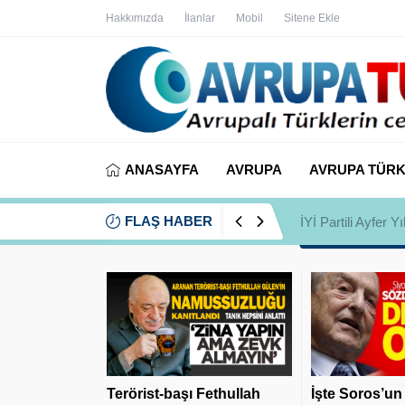
Hakkımızda
İlanlar
Mobil
Sitene Ekle
ANASAYFA
AVRUPA
AVRUPA TÜRK
FLAŞ HABER
İYİ Partili Ayfer
Terörist-başı Fethullah
İşte Soros’un