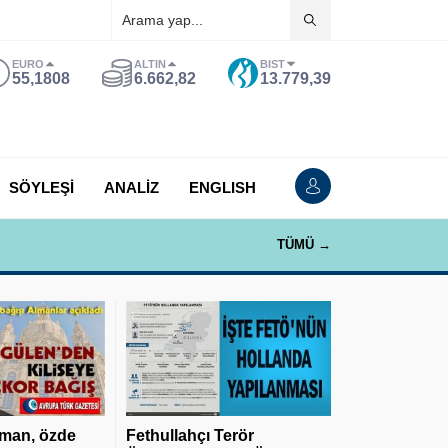
EURO
ALTIN
BIST
55,1808
6.662,82
13.779,39
SÖYLEŞİ
ANALİZ
ENGLISH
TÜMÜ →
man, özde
Fethullahçı Terör