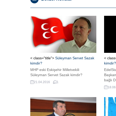
< class="title">
Süleyman Servet Sazak
< class
kimdir?
kimdir?
MHP eski Eskişehir Milletvekili
EdelSt
Süleyman Servet Sazak kimdir?
Başkan
bağlı D
21.04.2016
1
Avrupa
18.06
kimdir?