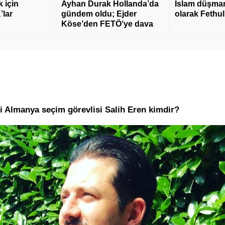
 için
Ayhan Durak Hollanda’da
İslam düşmanı
’lar
gündem oldu; Ejder
olarak Fethu
Köse’den FETÖ’ye dava
i Almanya seçim görevlisi Salih Eren kimdir?