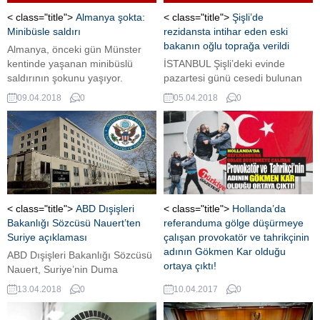
< class="title">
Almanya şokta:
< class="title">
Şişli’de
Minibüsle saldırı
rezidansta intihar eden eski
bakanın oğlu toprağa verildi
Almanya, önceki gün Münster
kentinde yaşanan minibüslü
İSTANBUL Şişli’deki evinde
saldırının şokunu yaşıyor.
pazartesi günü cesedi bulunan
Saldırganla birlikte üç kişinin
KKTC eski Eğitim Bakanı Canan
09.04.2018
0
05.04.2018
0
öldüğü, 6’sı ağır 20 kişinin
Öztoprak’ın işinsanı oğlu Çetin
yaralandığı saldırıyı düzenleyen
Öztoprak, Lefkoşa’ya getirilerek
48 yaşındaki Alman Jens R.’nin
son yolculuğuna uğurlandı.
radikal sağ çevrelerle bağlantısı
araştırılıyor. Polis, saldırıda
siyasi bir neden görünmediğini
açıkladı. ALMANYA, nihayet
bahar havasına girdiği geçen
< class="title">
ABD Dışişleri
< class="title">
Hollanda’da
cumartesi minibüs saldırısıyla
Bakanlığı Sözcüsü Nauert’ten
referanduma gölge düşürmeye
sarsıldı. 17’nci...
Suriye açıklaması
çalışan provokatör ve tahrikçinin
adının Gökmen Kar olduğu
ABD Dışişleri Bakanlığı Sözcüsü
ortaya çıktı!
Nauert, Suriye’nin Duma
bölgesinde düzenlenen kimyasal
Hollanda'da referandum
13.04.2018
0
10.04.2017
0
saldırıyı Suriye Hükümeti’nin
işlemlerinin devam ettiği 5-9
gerçekleştirdiğinden emin
Nisan tarihlerinin ikinci günü olan