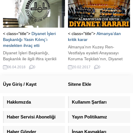
olduklarını söyledi ABD Dışişleri
6 Nisan tarihinde Rotterdam
Bakanlığı Sözcüsü Heather
bölgesi sandıklarının bulunduğu
Nauert, Suriye’nin Duma
De Werf 11 Den Haag (Lahey)
bölgesinde düzenlenen kimyasal
adresindeki GIA Trade &
saldırıyı Suriye Hükümeti’nin
Exhibition Center salonundaki
gerçekleştirdiğinden emin
kavga oldukça dikkat çekmişti.
< class="title">
Diyanet İşleri
< class="title">
Almanya’dan
olduklarını söyledi. AA’nın
Başkanlığı Yasin Kılınç’ı
kritik karar
haberine göre Sözcü Nauert,
meslekten ihraç etti
Almanya’nın Kuzey Ren-
Rusya’nın, Duma’daki saldırının
Diyanet İşleri Başkanlığı,
Vestfalya eyaleti Anayasayı
arkasında İngiltere’nin olduğu
Başkanlık ile ilgili iftira içerikli
Koruma Teşkilatı'nın, Diyanet
yönündeki iddiasını
bilgiler yayınlayan bir internet
İşleri Türk İslam Birliğinin (DİTİB)
06.04.2018
0
20.02.2017
0
değerlendirdi....
sitesinin kurucusu ve yöneticisi
kurum olarak casusluk yaptığına
olduğu iddia edilen Kırşehir
dair herhangi bir kanıt olmadığı
Abidin Hoca Camii İmam Hatibi
tespitinde bulunduğu öğrenildi.
Üye Giriş / Kayıt
Sitene Ekle
Kılınç'ı meslekten ihraç etti.
Hakkımızda
Kullanım Şartları
Haber Servisi Aboneliği
Yayın Politikamız
Haber Gönder
İnsan Kaynakları