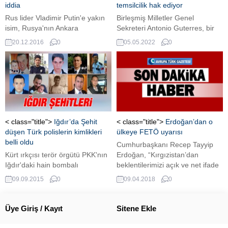
iddia
temsilcilik hak ediyor
Rus lider Vladimir Putin'e yakın
Birleşmiş Milletler Genel
isim, Rusya'nın Ankara
Sekreteri Antonio Guterres, bir
büyükelçisine yapılan suikastin
Afrika ülkesinin BM Güvenlik
20.12.2016
0
05.05.2022
0
arkasında yüksek ihtimalle NATO
Konseyi'nde daimi temsilciliği
gizli servislerinin olduğunu iddia
hak ettiğini dile getirdi....
etti.
< class="title">
Iğdır’da Şehit
< class="title">
Erdoğan’dan o
düşen Türk polislerin kimlikleri
ülkeye FETÖ uyarısı
belli oldu
Cumhurbaşkanı Recep Tayyip
Kürt ırkçısı terör örgütü PKK'nın
Erdoğan, “Kırgızistan’dan
Iğdır'daki hain bombalı
beklentilerimizi açık ve net ifade
saldırısında Şehit düşen
ettik. Bu meselenin ülkemiz ve
09.09.2015
0
09.04.2018
0
polislerden 12'sinin kimlikleri belli
milletimiz için anlamı Türk-Kırgız
oldu.
ilişkilerinin geleceği için önemini
özellikle vurguladık. Sayın
Üye Giriş / Kayıt
Sitene Ekle
Ceenbekov’un FETÖ konusunda
çok daha dirayetli