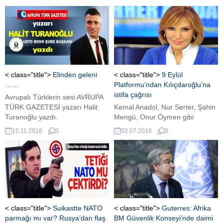
< class="title">
Elinden geleni
< class="title">
9 Eylül
……
Platformu’ndan Kılıçdaroğlu’na
istifa çağrısı
Avrupalı Türklerin sesi AVRUPA
TÜRK GAZETESİ yazarı Halit
Kemal Anadol, Nur Serter, Şahin
Turanoğlu yazdı.
Mengü, Onur Öymen gibi
isimlerin bulunduğu platformdan
15.11.2016
0
02.07.2018
0
yapılan açıklamada, CHP Genel
Başkanı Kemal Kılıçdaroğlu ve
parti yöneticilerine istifa
çağrısında bulunuldu
< class="title">
Suikastte NATO
< class="title">
Guterres: Afrika
parmağı mı var? Rusya’dan flaş
BM Güvenlik Konseyi’nde daimi