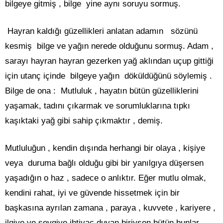
bilgeye gitmiş , bilge yine aynı soruyu sormuş.
Hayran kaldığı güzellikleri anlatan adamın sözünü
kesmiş bilge ve yağın nerede olduğunu sormuş. Adam ,
sarayı hayran hayran gezerken yağ aklından uçup gittiği
için utanç içinde bilgeye yağın döküldüğünü söylemiş .
Bilge de ona : Mutluluk , hayatın bütün güzelliklerini
yaşamak, tadını çıkarmak ve sorumluklarına tıpkı
kaşıktaki yağ gibi sahip çıkmaktır , demiş.
Mutluluğun , kendin dışında herhangi bir olaya , kişiye
veya duruma bağlı olduğu gibi bir yanılgıya düşersen
yaşadığın o haz , sadece o anlıktır. Eğer mutlu olmak,
kendini rahat, iyi ve güvende hissetmek için bir
başkasına ayrılan zamana , paraya , kuvvete , kariyere ,
ilgiye ve sevgiye ihtiyaç duyan biriysen bütün bunlar