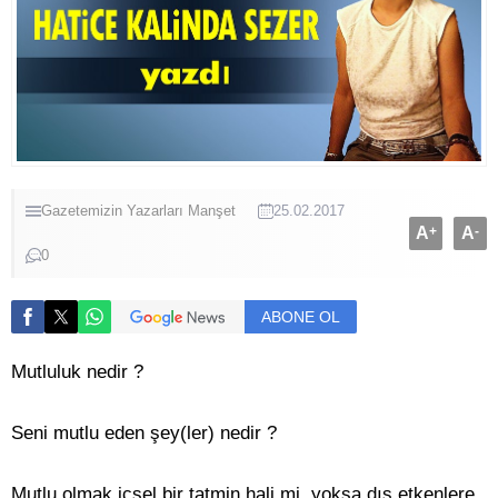
Gazetemizin Yazarları
Manşet
25.02.2017
A
+
A
-
0
ABONE OL
Mutluluk nedir ?
Seni mutlu eden şey(ler) nedir ?
Mutlu olmak içsel bir tatmin hali mi, yoksa dış etkenlere