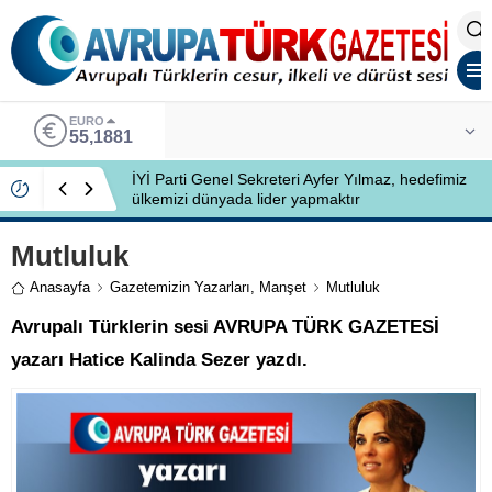
ALTIN
6.660,55
İYİ Partili Ayfer Yılmaz, Özlem Kardeş Sancar’a
gündemi değerlendirdi
Mutluluk
Anasayfa
Gazetemizin Yazarları
,
Manşet
Mutluluk
Avrupalı Türklerin sesi AVRUPA TÜRK GAZETESİ
yazarı Hatice Kalinda Sezer yazdı.