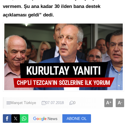
vermem. Şu ana kadar 30 ilden bana destek
açıklaması geldi” dedi.
A
+
A
-
Manşet
Türkiye
07.07.2018
0
ABONE OL