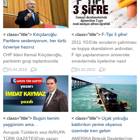
< class="title">
Kılıçdaroğlu:
< class="title">
F-Tipi 3 şifre!
Partilere sesleniyorum, her türlü
2011 YGS'de soruların çalınması
özveriye hazırız
ve kopya skandalının ardından,
CHP lideri Kemal Kılıçdaroğlu,
F tipi yapılanmanın üniversite
partisinin grup toplantısında
sınavlarında üyelerine nasıl
yaptığı konuşmada “Geniş bir
yüksek puan aldırdığı da netleşti.
25.04.2018
0
02.02.2015
0
ittifakı sağlamalıyız. Herkes bir
Mod - Medyan sistemini kullanan
şekliyle parlamentoda yerini
cemaatin, ihtiyaçları ve ileriye
almalıdır. Biz cumhuriyetin
dönük stratejileri kapsamında 3
kuruluşunda hangi değerler söz
ayrı şifreyle yönlendirme
konusu ise 24 Haziran’da onu
yaptırdığı belirlendi.
savunacağız” dedi. Partilere de
seslenen CHP lideri, “Her türlü
özveride bulunmaya hazırız”
< class="title">
Bugün benim
< class="title">
Uçak yolcuğu
mesajı verdi. Muhtarlar için bir
yaşgünüm ama…
kaldırılsın yerine okyanus
kanun taslağı hazırladıklarını...
üzerinde tren gelsin
Avrupalı Türklerin sesi AVRUPA
TÜRK GAZETESİ'nin yazarı
AMERİKA Birleşik Devletleri'nin