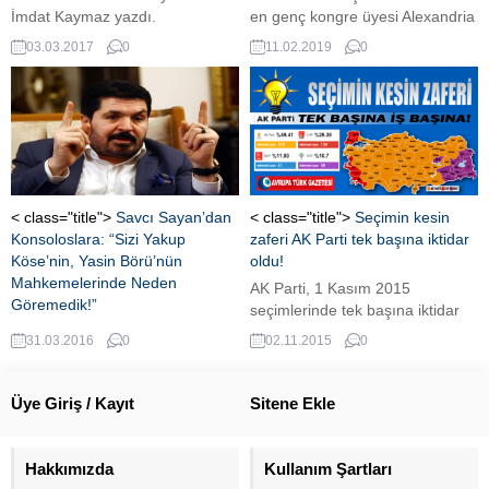
İmdat Kaymaz yazdı.
en genç kongre üyesi Alexandria
Önümüzdeki dönem için olası
Ocasio-Cortez'ın yeni kitle
03.03.2017
0
11.02.2019
0
toplumsal tehlikelerden
ulaşım önerisi insanı hayrete
bahseden gazeteci Kaymaz,
düşürdü. Cortez uçak
dünya dengelerinin değiştiğini
yolculuğuna son verilmesini
yazarak, Hollanda'da 'polder
istedi.
modeli' şeklinde ifade edilen
uzlaşı arayışının adresinin
Recep Tayyip Erdoğan'da
odaklandığını yazdı.
< class="title">
Savcı Sayan’dan
< class="title">
Seçimin kesin
Konsoloslara: “Sizi Yakup
zaferi AK Parti tek başına iktidar
Köse’nin, Yasin Börü’nün
oldu!
Mahkemelerinde Neden
AK Parti, 1 Kasım 2015
Göremedik!”
seçimlerinde tek başına iktidar
Siyasetçi Savcı Sayan, casusluk
oldu.
31.03.2016
0
02.11.2015
0
davasından yargılanan Can
Dündar'a destek veren Batılı
elçilere can alıcı soruyu sordu.
Üye Giriş / Kayıt
Sitene Ekle
Hakkımızda
Kullanım Şartları