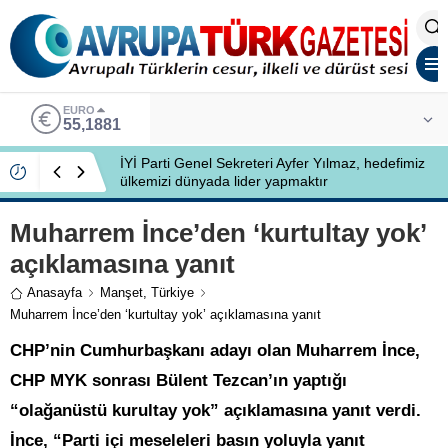
EURO
55,1881
İYİ Parti Genel Sekreteri Ayfer Yılmaz, hedefimiz
ülkemizi dünyada lider yapmaktır
Muharrem İnce’den ‘kurtultay yok’
açıklamasına yanıt
Anasayfa
Manşet
,
Türkiye
Muharrem İnce’den ‘kurtultay yok’ açıklamasına yanıt
CHP’nin Cumhurbaşkanı adayı olan Muharrem İnce,
CHP MYK sonrası Bülent Tezcan’ın yaptığı
“olağanüstü kurultay yok” açıklamasına yanıt verdi.
İnce, “Parti içi meseleleri basın yoluyla yanıt