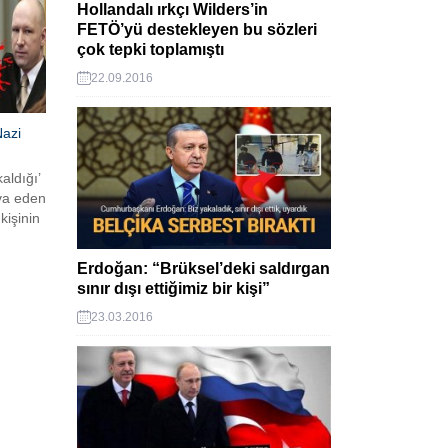
Hollandalı ırkçı Wilders’in
FETÖ’yü destekleyen bu sözleri
çok tepki toplamıştı
22.09.2016
Nazi
aldığı’
ava eden
kişinin
 Anders
boy
Erdoğan: “Brüksel’deki saldırgan
sınır dışı ettiğimiz bir kişi”
23.03.2016