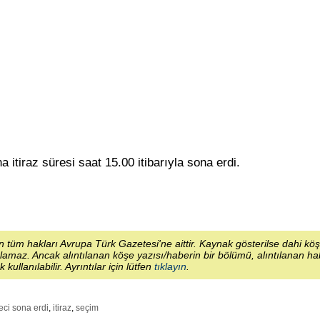
a itiraz süresi saat 15.00 itibarıyla sona erdi.
 tüm hakları Avrupa Türk Gazetesi'ne aittir. Kaynak gösterilse dahi kö
lamaz. Ancak alıntılanan köşe yazısı/haberin bir bölümü, alıntılanan h
ek kullanılabilir. Ayrıntılar için lütfen
tıklayın
.
reci sona erdi
,
itiraz
,
seçim