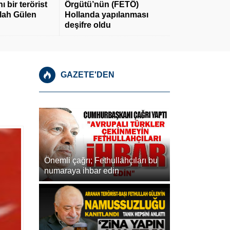
 bir terörist
Örgütü’nün (FETÖ)
llah Gülen
Hollanda yapılanması
deşifre oldu
GAZETE'DEN
Önemli çağrı; Fethullahçıları bu
numaraya ihbar edin