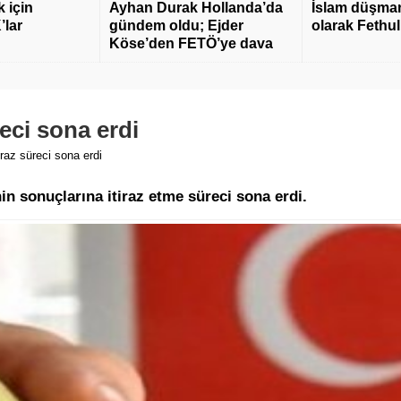
 için
Ayhan Durak Hollanda’da
İslam düşmanı
’lar
gündem oldu; Ejder
olarak Fethu
Köse’den FETÖ’ye dava
reci sona erdi
iraz süreci sona erdi
in sonuçlarına itiraz etme süreci sona erdi.