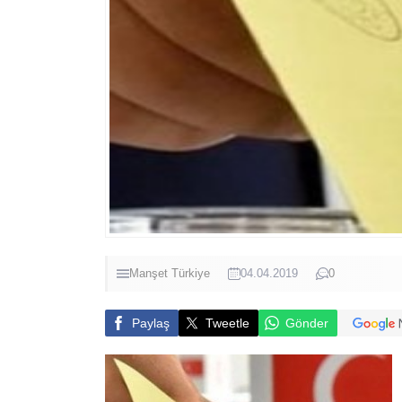
Manşet
Türkiye
04.04.2019
0
Paylaş
Tweetle
Gönder