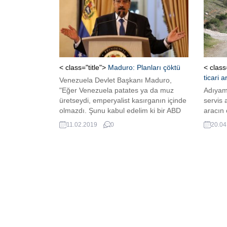
yapıldığı bildirildi.
< class="title">
Maduro: Planları çöktü
< class
ticari a
Venezuela Devlet Başkanı Maduro,
"Eğer Venezuela patates ya da muz
Adıyama
üretseydi, emperyalist kasırganın içinde
servis 
olmazdı. Şunu kabul edelim ki bir ABD
aracın ç
imparatorluğu var ve gözlerini
(48) y
11.02.2019
0
20.04
Venezuela halkının zenginliklerine
saatle
dikmiş durumda." dedi
karayo
meydana
fabrika
servis 
E. B. y
çarptı. 