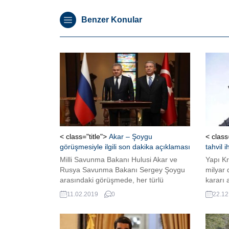
Benzer Konular
< class="title">
Akar – Şoygu
< class
görüşmesiyle ilgili son dakika açıklaması
tahvil i
Milli Savunma Bakanı Hulusi Akar ve
Yapı Kr
Rusya Savunma Bakanı Sergey Şoygu
milyar 
arasındaki görüşmede, her türlü
kararı a
provokasyona rağmen barış ve istikrarın
11.02.2019
0
22.12
sağlanması için İdlib’de istihbarat ve
silahlı kuvvetler unsurlarınca sürdürülen
iş birliğinin önemi ve devamına vurgu