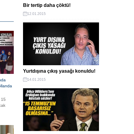
Bir tertip daha çöktü!
12.01.2015
Yurtdışına çıkış yasağı konuldu!
nda
14.01.2015
ollanda
 15
cak
ı