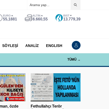
EURO
ALTIN
BIST
55,1881
6.660,55
13.779,39
SÖYLEŞİ
ANALİZ
ENGLISH
TÜMÜ →
man, özde
Fethullahçı Terör