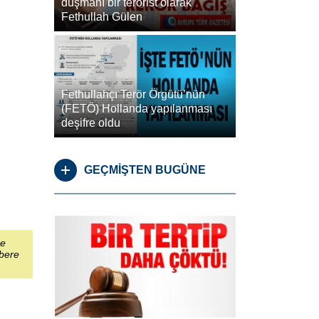
düşmanı bir terörist olarak
Fethullah Gülen
Fethullahçı Terör Örgütü’nün
(FETÖ) Hollanda yapılanması
deşifre oldu
GEÇMİŞTEN BUGÜNE
şe
abere