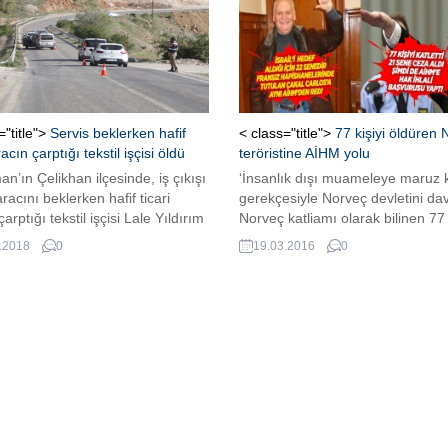
="title">
Servis beklerken hafif
< class="title">
77 kişiyi öldüren 
racın çarptığı tekstil işçisi öldü
teröristine AİHM yolu
n’ın Çelikhan ilçesinde, iş çıkışı
‘İnsanlık dışı muameleye maruz k
aracını beklerken hafif ticari
gerekçesiyle Norveç devletini d
arptığı tekstil işçisi Lale Yıldırım
Norveç katliamı olarak bilinen 77 
aşamını yitirdi Kaza, akşam
katledildiği olayın tek hükümlüsü
.2018
0
19.03.2016
0
rinde Çelikhan- Adıyaman
Behring Breivik ‘Nazi selamı’yla 
lunun 3’üncü kilometresinde
gösterdi.
 geldi. Çalıştığı tekstil
sından iş çıkışı yol kenarında
aracını bekleyen Lale Yıldırım’a,
önetimindeki hafif ticari araç
Yıldırım,...