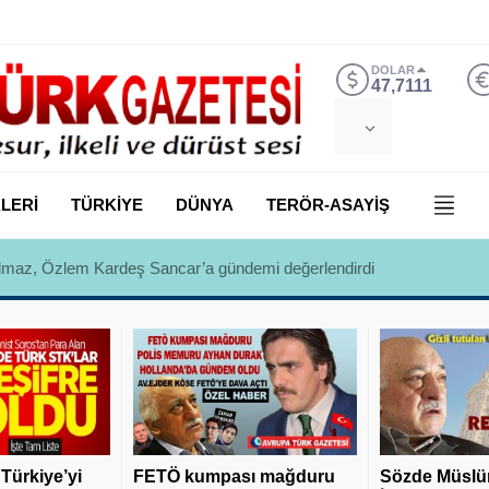
DOLAR
47,7111
LERİ
TÜRKİYE
DÜNYA
TERÖR-ASAYİŞ
 Yılmaz, Özlem Kardeş Sancar’a gündemi değerlendirdi
 Türkiye’yi
FETÖ kumpası mağduru
Sözde Müslü