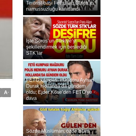
Terörist-başı Fethullah Gülen’in
namussuzluğu kanıtlandı
İşte Soros’un Türkiye’yi
şekillendirmek için beslediği
STK’lar
FETÖ kumpası mağduru Ayhan
Durak Hollanda’da gündem
oldu; Ejder Köse’den FETÖ’ye
+
A
-
dava
Sözde Müslüman, özde İslam