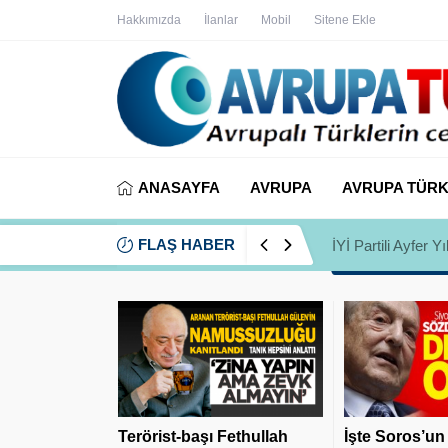
Hakkımızda
İlanlar
Mobil
Sitene Ekle
ANASAYFA
AVRUPA
AVRUPA TÜRK
FLAŞ HABER
İYİ Partili Ayfer
Terörist-başı Fethullah
İşte Soros’un