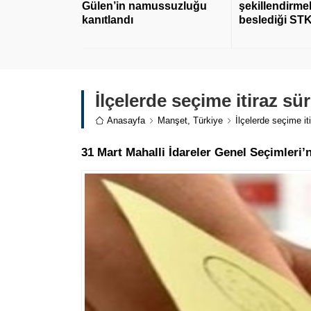
Gülen’in namussuzluğu
şekillendirmek
kanıtlandı
beslediği STK
İlçelerde seçime itiraz sü
Anasayfa
Manşet
,
Türkiye
İlçelerde seçime it
31 Mart Mahalli İdareler Genel Seçimleri’n