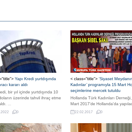
="title">
Yapı Kredi yurtdışında
< class="title">
‘Siyaset Meydanı
hracı kararı aldı
Kadınlar’ programıyla 15 Mart H
seçimlerine mercek tutuldu
edi, bir yıl içinde yurtdışında 10
doların üzerinde tahvil ihraç etme
Hollanda Türk Kadınları Derneği,
ldı. ...
Mart 2017'de Hollanda'da yapıla
genel seçimlere yönelik 'Siyaset
.2022
0
22.02.2017
0
Meydanında Kadınlar' programın
Utrecht'te gerçekleştirdi.