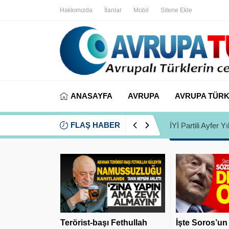
Hakkımızda
İlanlar
Mobil
Sitene Ekle
ANASAYFA
AVRUPA
AVRUPA TÜRK
FLAŞ HABER
İYİ Partili Ayfer
Terörist-başı Fethullah
İşte Soros’un