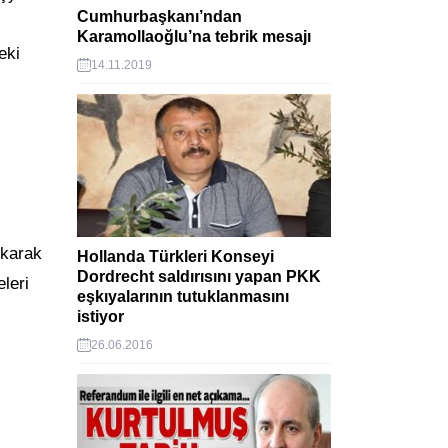
Cumhurbaşkanı’ndan
Karamollaoğlu’na tebrik mesajı
eki
14.11.2019
ıkarak
Hollanda Türkleri Konseyi
Dordrecht saldırısını yapan PKK
leri
eşkıyalarının tutuklanmasını
istiyor
26.06.2016