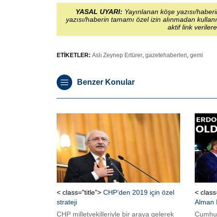
YASAL UYARI:
Yayınlanan köşe yazısı/haberin
yazısı/haberin tamamı özel izin alınmadan kullanı
aktif link veriler
ETİKETLER:
Aslı Zeynep Ertürer
,
gazetehaberleri
,
gemi
Benzer Konular
< class="title">
CHP’den 2019 için özel
< class
strateji
Alman 
CHP milletvekilleriyle bir araya gelerek
Cumhur