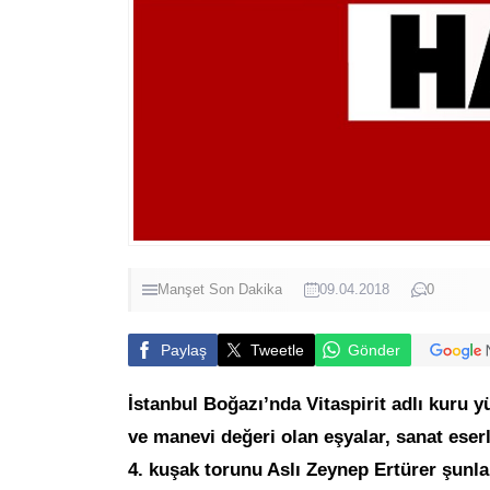
Manşet
Son Dakika
09.04.2018
0
Paylaş
Tweetle
Gönder
İstanbul Boğazı’nda Vitaspirit adlı kuru y
ve manevi değeri olan eşyalar, sanat eser
4. kuşak torunu Aslı Zeynep Ertürer şunla