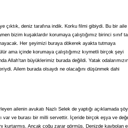
ıktık, deniz tarafına indik. Korku filmi gibiydi. Bu bir aile
men bizim kuşaklardır korumaya çalıştığımız birinci sınıf tar
lmayacak. Her şeyimizi buraya dökerek ayakta tutmaya
zülür ama içinde korumaya çalıştığımız kıymetli birçok şeyi
nda Allah’tan büyüklerimiz burada değildi. Yatak odalarımızı
eriydi. Ailem burada olsaydı ne olacağını düşünmek dahi
yleyen ailenin avukatı Nazlı Selek de yaptığı açıklamada şöy
var ve burası bir milli servettir. İçeride birçok eşya ve değe
rını kurtarmış. Ancak çoğu zarar görmüş. Denizde kaybolan e