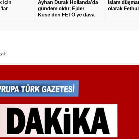
 için
Ayhan Durak Hollanda’da
İslam düşmanı
’lar
gündem oldu; Ejder
olarak Fethu
Köse’den FETÖ’ye dava
iydi