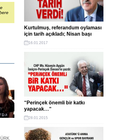
şe
abere
Kurtulmuş, referandum oylaması
için tarih açıkladı; Nisan başı
16.01.2017
“Perinçek önemli bir katkı
yapacak…“
28.01.2015
 TÜRK