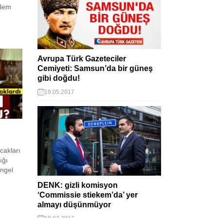
ğdem
Avrupa Türk Gazeteciler
Cemiyeti: Samsun’da bir güneş
gibi doğdu!
19.05.2017
cakları
ığı
engel
DENK: gizli komisyon
‘Commissie stiekem’da’ yer
almayı düşünmüyor