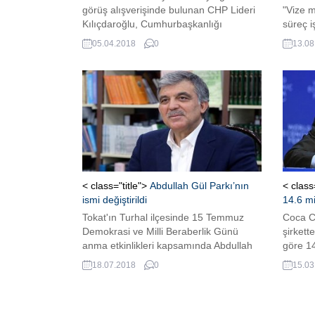
görüş alışverişinde bulunan CHP Lideri
"Vize m
Kılıçdaroğlu, Cumhurbaşkanlığı
süreç i
seçimlerini kazanmak için özel bir
Avrupa 
05.04.2018
0
13.08
strateji izlediklerini söyledi, “ittifak”a
zamanl
ilişkin “Diğer partilerle isimler üzerinden
istiyor
değil ilkeler üzerinden görüşme
bakması
yapıyoruz” bilgisini verdi
dedi.
< class="title">
Abdullah Gül Parkı’nın
< class
ismi değiştirildi
14.6 mi
Tokat'ın Turhal ilçesinde 15 Temmuz
Coca C
Demokrasi ve Milli Beraberlik Günü
şirkett
anma etkinlikleri kapsamında Abdullah
göre 14
Gül Parkı'nın adı '15 Temmuz Şehitler
18.07.2018
0
15.03
Parkı' olarak değiştirildi.