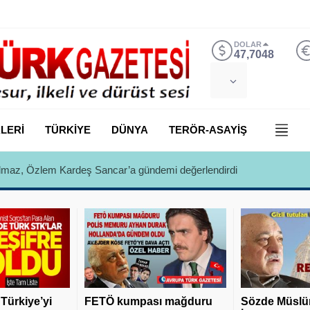
DOLAR
47,7048
LERİ
TÜRKİYE
DÜNYA
TERÖR-ASAYİŞ
 Yılmaz, Özlem Kardeş Sancar’a gündemi değerlendirdi
 Türkiye’yi
FETÖ kumpası mağduru
Sözde Müslü