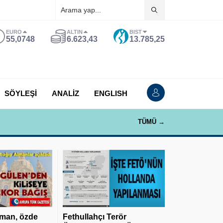
EURO
ALTIN
BIST
55,0748
6.623,43
13.785,25
SÖYLEŞİ
ANALİZ
ENGLISH
TÜMÜ →
man, özde
Fethullahçı Terör