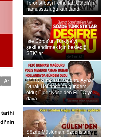
Terörist-başı Fethullah Gülen’in
namussuzluğu kanıtlandı
İşte Soros’un Türkiye’yi
şekillendirmek için beslediği
STK’lar
FETÖ kumpası mağduru Ayhan
+
A
-
Durak Hollanda’da gündem
oldu; Ejder Köse’den FETÖ’ye
dava
tarihi
di’nin
Sözde Müslüman, özde İslam