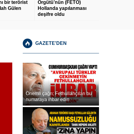
 bir terörist
Örgütü’nün (FETÖ)
llah Gülen
Hollanda yapılanması
deşifre oldu
GAZETE'DEN
Önemli çağrı; Fethullahçıları bu
numaraya ihbar edin