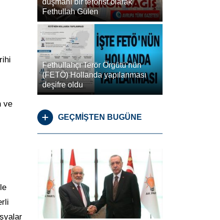
düşmanı bir terörist olarak
Fethullah Gülen
ihi
Fethullahçı Terör Örgütü’nün
(FETÖ) Hollanda yapılanması
deşifre oldu
n ve
GEÇMİŞTEN BUGÜNE
le
rli
şyalar