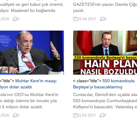
uafiyeti ve geri kabul çok önemli,
GAZETESİ'nin yazarı Damla Çi
şliyor. Maalesef bu bağlamda
yazdı.
verdiği sözü yerine getirmedi. Eş
.2016
0
25.04.2017
0
ı olarak biz de adım atmak
uz. Oldu oldu, olmadı kusura
nlar biz geri kabulü yapmayız."
="title">
Muhtar Kent’in maaşı
< class="title">
550 komandoyla
lyon dolar azaldı
Beştepe’yi basacaklarmış
ola'nın CEO'su Muhtar Kent'in
Cuntacılar, Denizli’den uçakla ala
en aldığı ödeme bir önceki yıla
550 komandoyla Cumhurbaşkanl
.6 milyon dolar azaldı.
Külliyesi’ni basacaktı. Vatandaş 
oldu planlar suya düştü.
.2016
0
11.03.2017
0