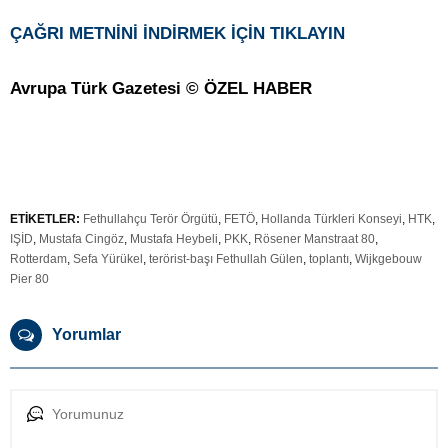
ÇAĞRI METNİNİ İNDİRMEK İÇİN TIKLAYIN
Avrupa Türk Gazetesi © ÖZEL HABER
ETİKETLER:
Fethullahçu Terör Örgütü
,
FETÖ
,
Hollanda Türkleri Konseyi
,
HTK
,
IŞİD
,
Mustafa Cingöz
,
Mustafa Heybeli
,
PKK
,
Rösener Manstraat 80
,
Rotterdam
,
Sefa Yürükel
,
terörist-başı Fethullah Gülen
,
toplantı
,
Wijkgebouw
Pier 80
Yorumlar