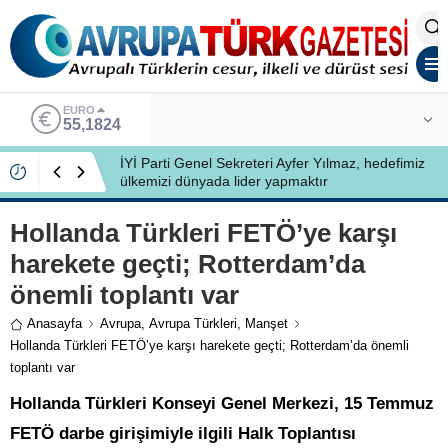
ALTIN
6.662,10
İYİ Partili Ayfer Yılmaz, Özlem Kardeş Sancar’a
gündemi değerlendirdi
Hollanda Türkleri FETÖ’ye karşı
harekete geçti; Rotterdam’da
önemli toplantı var
Anasayfa
Avrupa
,
Avrupa Türkleri
,
Manşet
Hollanda Türkleri FETÖ’ye karşı harekete geçti; Rotterdam’da önemli
toplantı var
Hollanda Türkleri Konseyi Genel Merkezi, 15 Temmuz
FETÖ darbe girişimiyle ilgili Halk Toplantısı