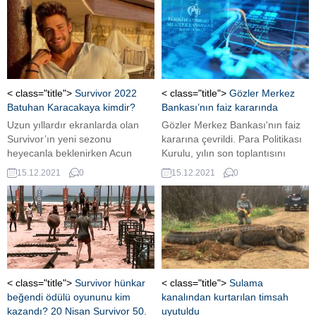
< class="title">
Survivor 2022
< class="title">
Gözler Merkez
Batuhan Karacakaya kimdir?
Bankası’nın faiz kararında
Uzun yıllardır ekranlarda olan
Gözler Merkez Bankası'nın faiz
Survivor’ın yeni sezonu
kararına çevrildi. Para Politikası
heyecanla beklenirken Acun
Kurulu, yılın son toplantısını
Ilıcalı, Survivor All Star
bugün yapacak. ...
15.12.2021
0
15.12.2021
0
2022 kadrosunu duyurdu.
Survivor 2022 kadrosunda,
yarışmanın 2021 yılına
damgasını vuran ve iddialı
isimlerden biri olan Batuhan
Karacakaya‘nın da yer
aldığı görüldü.
< class="title">
Survivor hünkar
< class="title">
Sulama
beğendi ödülü oyununu kim
kanalından kurtarılan timsah
kazandı? 20 Nisan Survivor 50.
uyutuldu