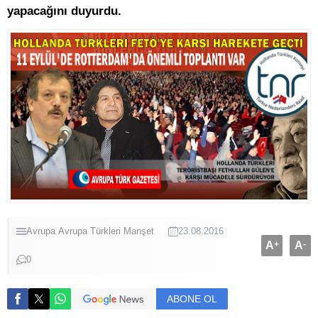
yapacağını duyurdu.
Avrupa
Avrupa Türkleri
Manşet
23.08.2016
A
+
A
-
0
ABONE OL