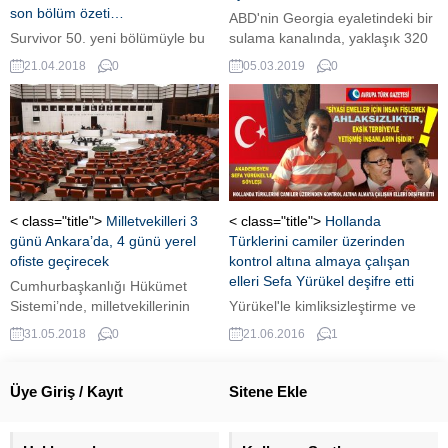
son bölüm özeti…
ABD'nin Georgia eyaletindeki bir
Survivor 50. yeni bölümüyle bu
sulama kanalında, yaklaşık 320
akşam ekrana geldi. Gün
kilo ağırlığında olduğu belirtilen
21.04.2018
0
05.03.2019
0
geçtikçe heyecanı daha da artan
dev bir timsah bulundu.
Survivor’da yemek ödülü oyunu
oynandı. Yemek ödülü ise
hünkar beğendi. Peki, Survivor
ödül oyununu kim kazandı? İşte
20 Nisan Survivor 50. son bölüm
özeti… Survivor’da heyecan hız
kesmeden devam ediyor. Dünkü
< class="title">
Milletvekilleri 3
< class="title">
Hollanda
bölümde yemek ödülünü
günü Ankara’da, 4 günü yerel
Türklerini camiler üzerinden
Ünlüler,...
ofiste geçirecek
kontrol altına almaya çalışan
elleri Sefa Yürükel deşifre etti
Cumhurbaşkanlığı Hükümet
Sistemi’nde, milletvekillerinin
Yürükel'le kimliksizleştirme ve
çalışma düzeni de değişecek.
fişleme üzerine. Hollanda
31.05.2018
0
21.06.2016
1
Seçim çevresinde büro tutma
Türkleri Konseyi Başkanı Sefa
zorunluluğu getirilecek olan
Yürükel'den gündem yaratan
vekiller 3 günü Ankara’da, geri
çarpıcı sözler; "Hollanda
Üye Giriş / Kayıt
Sitene Ekle
kalan zamanı seçim illerinde
Müslümanlığı diye uyduruk ve
geçirecek. Böylece seçmen
yapay bir şey çıkardılar. Burada
Ankara’ya gelmeden sorunlarını
maksat Müslümanlarında