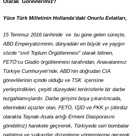
Olarak Görevlerimiz?
Yüce Türk Milletinin Hollanda’daki Onurlu Evlatları,
15 Temmuz 2016 tarihinde ve bu güne gelen süreçte,
ABD Emperyalizminin, dünyadaki en büyük ve yaygın
sözde “sivil Toplum Örgütlenmesi” olarak bilinen,
FETÖ’cu Gladio örgütlenmesi tarafından, Anavatanmız
Türkiye Cumhuryeti’nde, ABD’nin doğrudan CIA
görevlilerinin içinde olduğu ve TSK içerisine
yerleştirdikleri, çeşitli düzeydeki teröristlerle bir darbe
tezgahlamışlardır. Darbe girişimi boşa çıkarılıncada,
ellerindeki üçüzler olan, FETÖ, IŞİD ve PKK yı (dördüz
olarakta Taşnak-Asala artığı Ermeni Diasporasını
görebiliriz) harekete geçirerek, Türkiyede seri bombalar
patlatma ve suikastler düzenleme yöntemlerine geçerek,