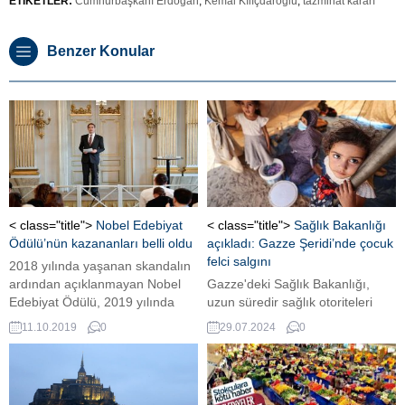
ETİKETLER:
Cumhurbaşkanı Erdoğan
,
Kemal Kılıçdaroğlu
,
tazminat kararı
Benzer Konular
< class="title">
Nobel Edebiyat
< class="title">
Sağlık Bakanlığı
Ödülü’nün kazananları belli oldu
açıkladı: Gazze Şeridi’nde çocuk
felci salgını
2018 yılında yaşanan skandalın
ardından açıklanmayan Nobel
Gazze'deki Sağlık Bakanlığı,
Edebiyat Ödülü, 2019 yılında
uzun süredir sağlık otoriteleri
kazanan yazarla birlikte
tarafından uyarılan çocuk felci
11.10.2019
0
29.07.2024
0
açıklandı. KAZANANLAR BELLİ
salgının başladığını duyurdu.
OLDU 2019 Nobel Ödülü’nün
sahibi Avusturyalı yazar Peter
Hanke ve 2018 Nobel Edebiyat