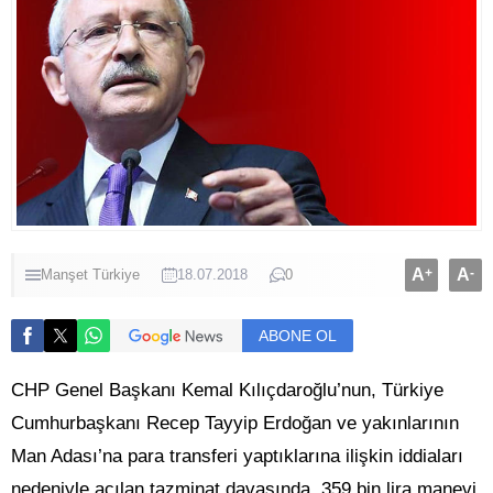
A
+
A
-
Manşet
Türkiye
18.07.2018
0
ABONE OL
CHP Genel Başkanı Kemal Kılıçdaroğlu’nun, Türkiye
Cumhurbaşkanı Recep Tayyip Erdoğan ve yakınlarının
Man Adası’na para transferi yaptıklarına ilişkin iddiaları
nedeniyle açılan tazminat davasında, 359 bin lira manevi