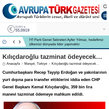
EURO
55,0919
İYİ Parti Genel Sekreteri Ayfer Yılmaz, hedefimiz
ülkemizi dünyada lider yapmaktır
Kılıçdaroğlu tazminat ödeyecek…
Anasayfa
Manşet
,
Türkiye
Kılıçdaroğlu tazminat ödeyecek…
Cumhurbaşkanı Recep Tayyip Erdoğan ve yakınlarının
yurt dışına para transfer ettiklerini iddia eden CHP
Genel Başkanı Kemal Kılıçdaroğlu, 359 bin lira
manevi tazminat ödemeye mahkum edildi.