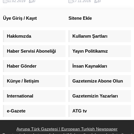
11.02.2019
0
17.11.2016
0
göndererek, destek talep etti.
Üye Giriş / Kayıt
Sitene Ekle
Hakkımızda
Kullanım Şartları
Haber Servisi Aboneliği
Yayın Politikamız
Haber Gönder
İnsan Kaynakları
Künye / İletişim
Gazetemize Abone Olun
International
Gazetemizin Yazarları
e-Gazete
ATG tv
Avrupa Türk Gazetesi | European Turkish Newspaper