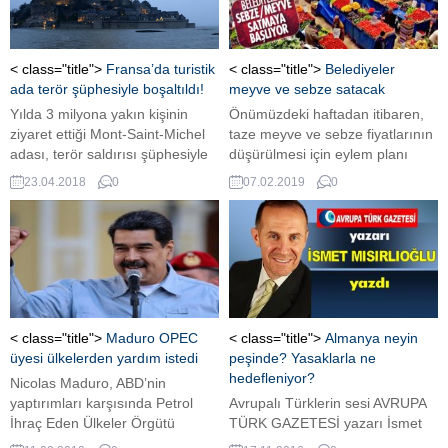
Ödülü’nün sahibi Polonyalı yazar
Olga Tokarczuk oldu. (Solda
yazar Olga Tokarczuk ve Peter
Hanke) 2020 YILINDA YENİ
< class="title">
Fransa’da turistik
< class="title">
Belediyeler
KİTABI TİMAŞ’TAN ÇIKACAK
ada terör şüphesiyle boşaltıldı!
meyve ve sebze satacak
Nobel...
Yılda 3 milyona yakın kişinin
Önümüzdeki haftadan itibaren,
ziyaret ettiği Mont-Saint-Michel
taze meyve ve sebze fiyatlarının
adası, terör saldırısı şüphesiyle
düşürülmesi için eylem planı
tahliye edildi Fransa’nın
devreye girecek.
23.04.2018
0
07.02.2019
0
sembollerinden, yılda 3
milyondan fazla kişinin ziyaret
ettiği Mont-Saint-Michel
adasının, terör saldırısı
şüphesiyle tamamen boşaltıldığı
açıklandı. Ülkenin kuzeyinde
bulunan turistik Mont-Saint-
Michel adasında jandarmanın,
< class="title">
Maduro OPEC
< class="title">
Almanya neyin
helikopter destekli tahliye
üyesi ülkelerden yardım istedi
peşinde? Yasaklarla ne
operasyonu gerçekleştirdiği
hedefleniyor?
Nicolas Maduro, ABD’nin
kaydedildi. Bölgenin bağlı olduğu
yaptırımları karşısında Petrol
Avrupalı Türklerin sesi AVRUPA
Manche Bölgesi...
İhraç Eden Ülkeler Örgütü
TÜRK GAZETESİ yazarı İsmet
(OPEC) ülkelerine mektup
Mısırlıoğlu yazdı.