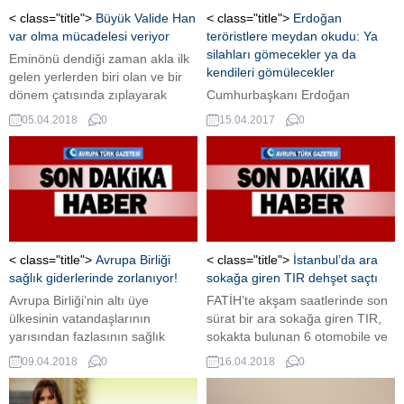
< class="title">
Büyük Valide Han
< class="title">
Erdoğan
var olma mücadelesi veriyor
teröristlere meydan okudu: Ya
silahları gömecekler ya da
Eminönü dendiği zaman akla ilk
kendileri gömülecekler
gelen yerlerden biri olan ve bir
dönem çatısında zıplayarak
Cumhurbaşkanı Erdoğan
fotoğraf çektirenlerle gündeme
Ümraniye mitinginde terör
05.04.2018
0
15.04.2017
0
gelen Büyük Valide Han var olma
örgütlerine resti çekerek, 'Ya
mücadelesi veriyor
silahlarını gömecekler ya da
ülkeyi terk edecekler' dedi.
< class="title">
Avrupa Birliği
< class="title">
İstanbul’da ara
sağlık giderlerinde zorlanıyor!
sokağa giren TIR dehşet saçtı
Avrupa Birliği’nin altı üye
FATİH’te akşam saatlerinde son
ülkesinin vatandaşlarının
sürat bir ara sokağa giren TIR,
yarısından fazlasının sağlık
sokakta bulunan 6 otomobile ve
giderlerini karşılamakta ciddi
bir evin duvarına çarptı. O sırada
09.04.2018
0
16.04.2018
0
sıkıntı çektiği ortaya çıktı. Avrupa
sokakta kimsenin olmaması olası
İstatistik Ofisinin (Eurostat) son
bir faciayı önlerken, o anlar