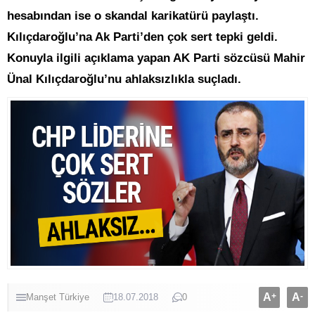
hesabından ise o skandal karikatürü paylaştı.
Kılıçdaroğlu’na Ak Parti’den çok sert tepki geldi.
Konuyla ilgili açıklama yapan AK Parti sözcüsü Mahir
Ünal Kılıçdaroğlu’nu ahlaksızlıkla suçladı.
A
+
A
-
Manşet
Türkiye
18.07.2018
0