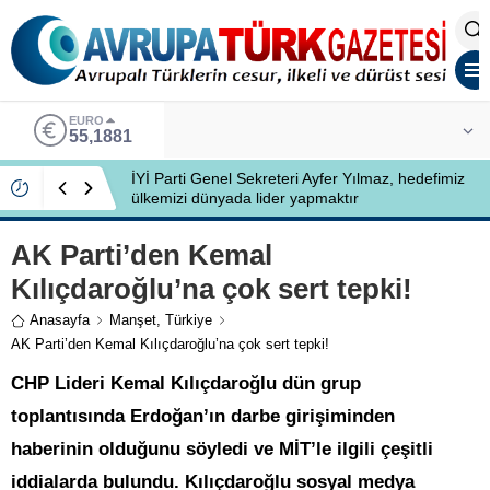
EURO
55,1881
İYİ Parti Genel Sekreteri Ayfer Yılmaz, hedefimiz
ülkemizi dünyada lider yapmaktır
AK Parti’den Kemal
Kılıçdaroğlu’na çok sert tepki!
Anasayfa
Manşet
,
Türkiye
AK Parti’den Kemal Kılıçdaroğlu’na çok sert tepki!
CHP Lideri Kemal Kılıçdaroğlu dün grup
toplantısında Erdoğan’ın darbe girişiminden
haberinin olduğunu söyledi ve MİT’le ilgili çeşitli
iddialarda bulundu. Kılıçdaroğlu sosyal medya