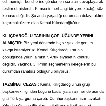
edilmemiştir kendilerine gönderilen soruları cevaplayarak
teslim etmişlerdir. Kimsenin herhangi bir yere kaçtığı söz
konusu değildir. Şu anda yaşadığı durumdan dolayı aklını
kaçırmak üzere olan Kemal Kılıçdaroğlu’dur.
KILIÇDAROĞLU TARİHİN ÇÖPLÜĞÜNDE YERİNİ
ALMIŞTIR:
Biz yeni dönemde hiçbir şekilde gerilim
kavga istemiyoruz. Kemal Kılıçdaroğlu tarihin
çöplüğünde yerini almıştır. Artık siyasetin konusu
değildir. Yakında CHP’nin seçmenlerin delegelerin bu
durumdan rahatsız olduğunu biliyoruz.”
TAZMİNAT CEZASI:
Kemal Kılıçdaroğlu’nun grup
başkanvekilliğinden bugüne kadar yalanları her defasında
gitti Türk yargısına çarptı. Cumhurbaşkanımızın avukatı
Kılıçdaroğlu’nun iftiralarıyla ilgili gerekli şikayetleri