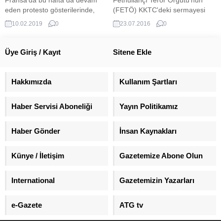
durumda Türkiye’nin senelerdir
eden protesto gösterilerinde,
(FETÖ) KKTC'deki sermayesi
yaptığı gibi kendilerine bildirmesi
Porsche marka araç cayır cayır
dudak uçuklattı. Koza aracılığıyla
10.02.2019
0
23.07.2016
0
gerektiğini belirtti. Macron,...
yandı.
Kıbrıs'a 4 milyar dolar kaçıran
FETÖ'nün orada kumarhane
işlettiği ortaya çıktı.
Üye Giriş / Kayıt
Sitene Ekle
Hakkımızda
Kullanım Şartları
Haber Servisi Aboneliği
Yayın Politikamız
Haber Gönder
İnsan Kaynakları
Künye / İletişim
Gazetemize Abone Olun
International
Gazetemizin Yazarları
e-Gazete
ATG tv