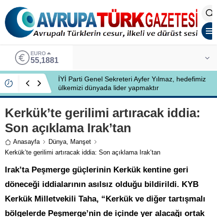
EURO
55,1881
İYİ Parti Genel Sekreteri Ayfer Yılmaz, hedefimiz
ülkemizi dünyada lider yapmaktır
Kerkük’te gerilimi artıracak iddia:
Son açıklama Irak’tan
Anasayfa
Dünya
,
Manşet
Kerkük’te gerilimi artıracak iddia: Son açıklama Irak’tan
Irak’ta Peşmerge güçlerinin Kerkük kentine geri
döneceği iddialarının asılsız olduğu bildirildi. KYB
Kerkük Milletvekili Taha, “Kerkük ve diğer tartışmalı
bölgelerde Peşmerge’nin de içinde yer alacağı ortak