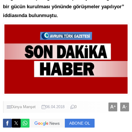
bir gücün kurulması yönünde görüşmeler yapılıyor”
iddiasında bulunmuştu.
A
+
A
-
Dünya
Manşet
06.04.2018
0
ABONE OL