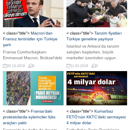
Başbakan Yardımcısı Lodewijk
Asscher'in konuya el atması bazı
algı merkezlerini harekete
geçirdi.
< class="title">
Macron’dan
< class="title">
Tanzim fiyatları
Fransız teröristler için Türkiye
Türkiye geneline yayılıyor
şartı
İstanbul ve Ankara’da tanzim
Fransa Cumhurbaşkanı
satışları başlarken, büyük
Emmanuel Macron, Brüksel’deki
marketler üzerinden uygun
Avrupa Birliği (AB) Liderler
fiyatlar, tüm Türkiye geneline
20.10.2019
0
11.02.2019
0
Zirvesi’nin ardından basın
yayılmaya başladı.
toplantısı düzenledi. “Yabancı
teröristler Irak’ta saldırı
düzenlediyse orada
yargılanacaklar. Eğer bunlar
Avrupa’ya gelmek istiyorsa
Türkiye’ye gidecekler ve
Türkiye’den Fransa’ya
< class="title">
Fransa’daki
< class="title">
Kumarbaz
gelecekler. Başka yollarla
protestolarda eylemciler lüks
FETÖ’nün KKTC’deki sermayesi
Fransa’ya gelemezler.”
araçları yaktı
4 milyar dolar
ifadelerini kullanan Macron, bu
Fransa'da bu hafta da devam
Fethullahçı Terör Örgütü'nün