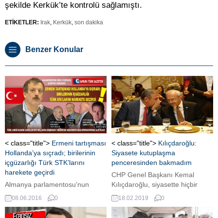
şekilde Kerkük’te kontrolü sağlamıştı.
ETİKETLER:
Irak
,
Kerkük
,
son dakika
Benzer Konular
< class="title">
Ermeni tartışması
< class="title">
Kılıçdaroğlu:
Hollanda’ya sıçradı; birilerinin
Siyasete kutuplaşma
içgüzarlığı Türk STK’larını
penceresinden bakmadım
harekete geçirdi
CHP Genel Başkanı Kemal
Almanya parlamentosu'nun
Kılıçdaroğlu, siyasette hiçbir
'Ermeni soykırım' kararı
zaman kutuplaşmaya gitmediğini
08.06.2016
0
18.02.2019
0
Hollanda'ya sıçradı. Hollanda'nın
belirtti.
sosyal-demokrat PvdA'lı