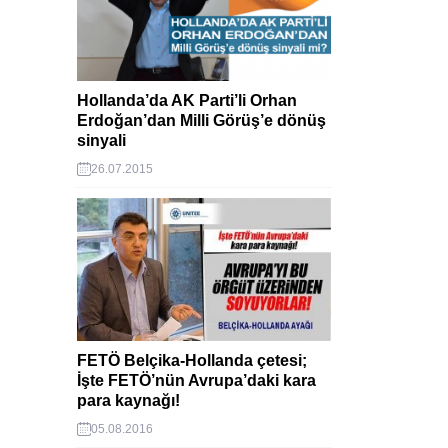
Hollanda’da AK Parti’li Orhan
Erdoğan’dan Milli Görüş’e dönüş
sinyali
26.07.2015
FETÖ Belçika-Hollanda çetesi;
İşte FETÖ’nün Avrupa’daki kara
para kaynağı!
05.08.2016