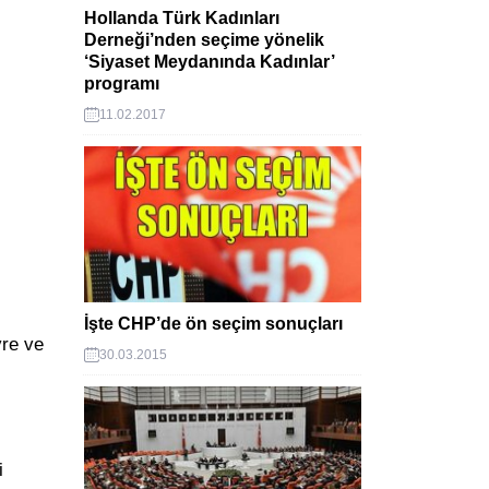
Hollanda Türk Kadınları
Derneği’nden seçime yönelik
‘Siyaset Meydanında Kadınlar’
programı
11.02.2017
İşte CHP’de ön seçim sonuçları
vre ve
30.03.2015
i