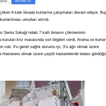
ABONE OL
öken 8 katlı binada kurtarma çalışmaları devam ediyor. Bu
urtarılması umutları artırdı.
esi Sema Sokağı’ndaki 7 katlı binanın çökmesinin
kurulan kriz masasında son bilgileri verdi. Arama ve kurta
ten vali, 9’u genel sağlık durumu iyi, 3’ü ağır olmak üzere
ma Hastanesi olmak üzere çeşitli hastanelerde tedavi gördüğ
ı