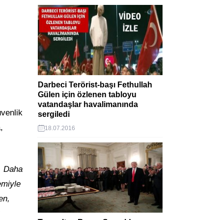
Darbeci Terörist-başı Fethullah
Gülen için özlenen tabloyu
vatandaşlar havalimanında
üvenlik
sergiledi
,
18.07.2016
. Daha
emiyle
en,