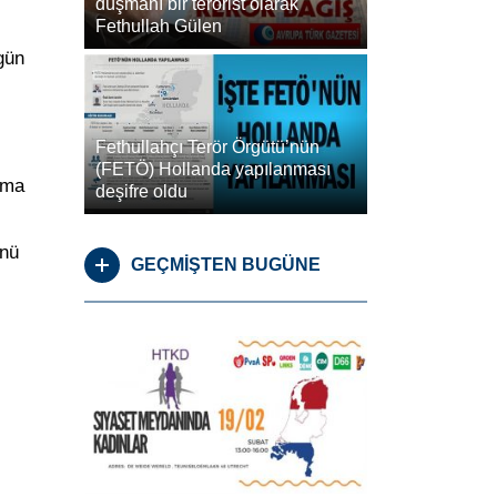
düşmanı bir terörist olarak
Fethullah Gülen
gün
Fethullahçı Terör Örgütü’nün
(FETÖ) Hollanda yapılanması
rma
deşifre oldu
ünü
GEÇMİŞTEN BUGÜNE