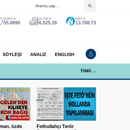
EURO
ALTIN
BIST
55,0690
6.525,39
13.788,73
SÖYLEŞİ
ANALİZ
ENGLISH
TÜMÜ →
man, özde
Fethullahçı Terör