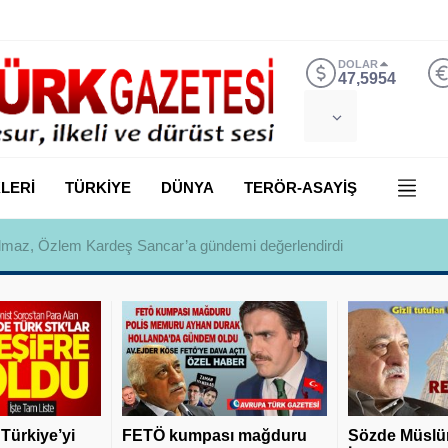
DOLAR
47,5954
LERİ
TÜRKİYE
DÜNYA
TERÖR-ASAYİŞ
 Yılmaz, Özlem Kardeş Sancar’a gündemi değerlendirdi
 Türkiye’yi
FETÖ kumpası mağduru
Sözde Müslü