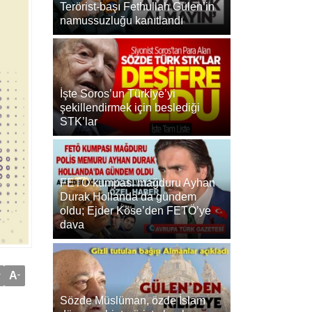
Terörist-başı Fethullah Gülen’in
namussuzluğu kanıtlandı
İşte Soros’un Türkiye’yi
şekillendirmek için beslediği
STK’lar
FETÖ kumpası mağduru Ayhan
Durak Hollanda’da gündem
oldu; Ejder Köse’den FETÖ’ye
dava
+
A
-
Sözde Müslüman, özde İslam