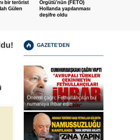
 bir terörist
Örgütü’nün (FETÖ)
llah Gülen
Hollanda yapılanması
deşifre oldu
ldu!
GAZETE'DEN
ğ
Önemli çağrı; Fethullahçıları bu
numaraya ihbar edin