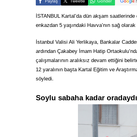
Paylaş
Tweetle
Gönder
İSTANBUL Kartal’da dün akşam saatlerinde ç
enkazdan 5 yaşındaki Havva’nın sağ olarak k
İstanbul Valisi Ali Yerlikaya, Bankalar Cadd
ardından Çakabey İmam Hatip Ortaokulu’nda 
çalışmalarının aralıksız devam ettiğini belir
12 yaralının başta Kartal Eğitim ve Araştır
söyledi.
Soylu sabaha kadar oradayd