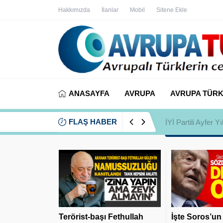
Hakkımızda
İlanlar
Mobil
Sitene Ekle
ANASAYFA
AVRUPA
AVRUPA TÜRK
FLAŞ HABER
İYİ Partili Ayfer
Terörist-başı Fethullah
İşte Soros’un