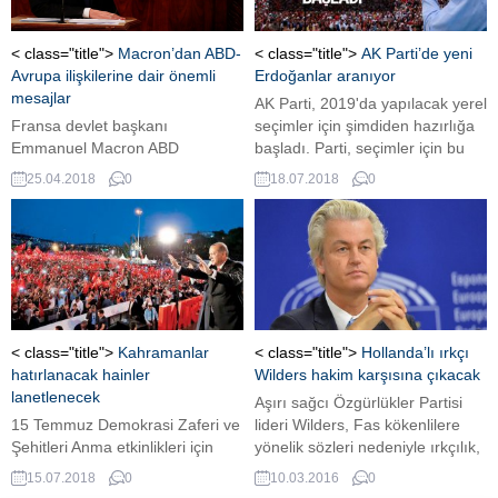
< class="title">
Macron’dan ABD-
< class="title">
AK Parti’de yeni
Avrupa ilişkilerine dair önemli
Erdoğanlar aranıyor
mesajlar
AK Parti, 2019'da yapılacak yerel
Fransa devlet başkanı
seçimler için şimdiden hazırlığa
Emmanuel Macron ABD
başladı. Parti, seçimler için bu
kongresine hitap etti. Macron’un
kez adaylarını erken açıklayacak
25.04.2018
0
18.07.2018
0
konuşması sık sık alkışlar ile
ve bu isimler halka yakın
kesildi. Macron ABD ve
isimlerden seçilecek.
Avrupa’nın dünya düzeni için
birlikte çalışması gerektiğinin
altını çizdi.İran ile alternatif
anlaşma olmadan, zeminin
savaşa açık bırakılamayacağını
açıklayan Macron, Birgün
< class="title">
Kahramanlar
< class="title">
Hollanda’lı ırkçı
ABD’nin Paris iklim Anlaşması’na
hatırlanacak hainler
Wilders hakim karşısına çıkacak
katılacağına inandığını belirtti.
lanetlenecek
Aşırı sağcı Özgürlükler Partisi
ABD Kongresine hitap...
15 Temmuz Demokrasi Zaferi ve
lideri Wilders, Fas kökenlilere
Şehitleri Anma etkinlikleri için
yönelik sözleri nedeniyle ırkçılık,
hazırlıklar tamam. Başkan
ayrımcılık, hakaret ve toplumda
15.07.2018
0
10.03.2016
0
Erdoğan 15 Temmuz şehitlerinin
kin ve nefreti körükleme