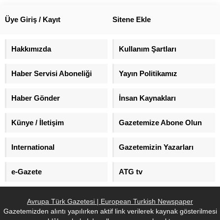
yakınlarını ve gazileri Külliye’de
suçlarından yargılanacak.
ağırlayacak, ardından Şehitler
Üye Giriş / Kayıt
Sitene Ekle
Köprüsü’ne geçecek.
Hakkımızda
Kullanım Şartları
Haber Servisi Aboneliği
Yayın Politikamız
Haber Gönder
İnsan Kaynakları
Künye / İletişim
Gazetemize Abone Olun
International
Gazetemizin Yazarları
e-Gazete
ATG tv
Avrupa Türk Gazetesi | European Turkish Newspaper
Gazetemizden alıntı yapılırken aktif link verilerek kaynak gösterilmesi