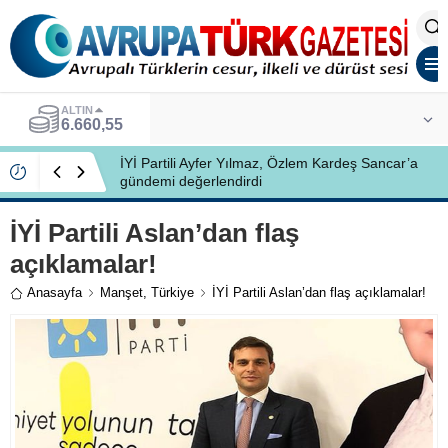
ALTIN
6.660,55
İYİ Partili Ayfer Yılmaz, Özlem Kardeş Sancar’a
gündemi değerlendirdi
İYİ Partili Aslan’dan flaş
açıklamalar!
Anasayfa
Manşet
,
Türkiye
İYİ Partili Aslan’dan flaş açıklamalar!