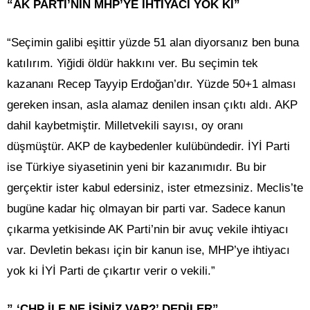
“AK PARTİ’NİN MHP’YE İHTİYACI YOK Kİ”
“Seçimin galibi eşittir yüzde 51 alan diyorsanız ben buna
katılırım. Yiğidi öldür hakkını ver. Bu seçimin tek
kazananı Recep Tayyip Erdoğan’dır. Yüzde 50+1 alması
gereken insan, asla alamaz denilen insan çıktı aldı. AKP
dahil kaybetmiştir. Milletvekili sayısı, oy oranı
düşmüştür. AKP de kaybedenler kulübündedir. İYİ Parti
ise Türkiye siyasetinin yeni bir kazanımıdır. Bu bir
gerçektir ister kabul edersiniz, ister etmezsiniz. Meclis’te
bugüne kadar hiç olmayan bir parti var. Sadece kanun
çıkarma yetkisinde AK Parti’nin bir avuç vekile ihtiyacı
var. Devletin bekası için bir kanun ise, MHP’ye ihtiyacı
yok ki İYİ Parti de çıkartır verir o vekili.”
” ‘CHP İLE NE İŞİNİZ VAR?’ DEDİLER”