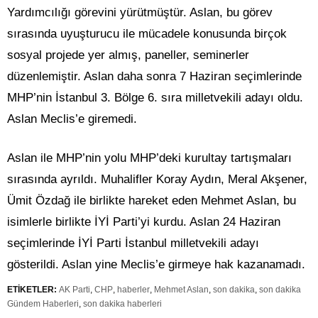
Yardımcılığı görevini yürütmüştür. Aslan, bu görev
sırasında uyuşturucu ile mücadele konusunda birçok
sosyal projede yer almış, paneller, seminerler
düzenlemiştir. Aslan daha sonra 7 Haziran seçimlerinde
MHP’nin İstanbul 3. Bölge 6. sıra milletvekili adayı oldu.
Aslan Meclis’e giremedi.
Aslan ile MHP’nin yolu MHP’deki kurultay tartışmaları
sırasında ayrıldı. Muhalifler Koray Aydın, Meral Akşener,
Ümit Özdağ ile birlikte hareket eden Mehmet Aslan, bu
isimlerle birlikte İYİ Parti’yi kurdu. Aslan 24 Haziran
seçimlerinde İYİ Parti İstanbul milletvekili adayı
gösterildi. Aslan yine Meclis’e girmeye hak kazanamadı.
ETİKETLER:
AK Parti
,
CHP
,
haberler
,
Mehmet Aslan
,
son dakika
,
son dakika
Gündem Haberleri
,
son dakika haberleri