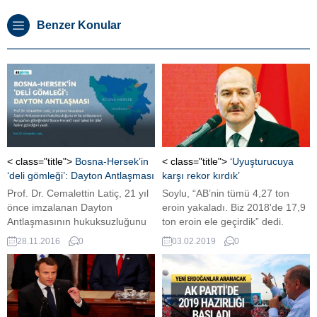
Benzer Konular
< class="title">
Bosna-Hersek’in
< class="title">
‘Uyuşturucuya
‘deli gömleği’: Dayton Antlaşması
karşı rekor kırdık’
Prof. Dr. Cemalettin Latiç, 21 yıl
Soylu, “AB’nin tümü 4,27 ton
önce imzalanan Dayton
eroin yakaladı. Biz 2018'de 17,9
Antlaşmasının hukuksuzluğunu
ton eroin ele geçirdik” dedi.
ve bu antlaşmanın Avrupa'nın
28.11.2016
0
03.02.2019
0
göbeğindeki Bosna-Hersek'i
nasıl 'sakat bir ülke' haline
getirdiğini yazdı.