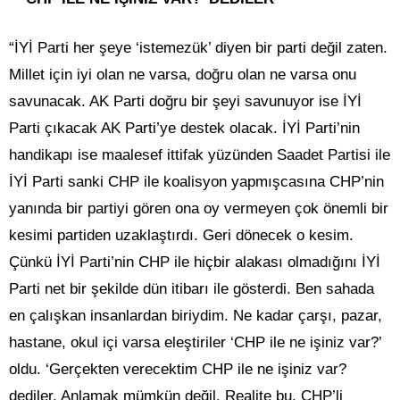
“İYİ Parti her şeye ‘istemezük’ diyen bir parti değil zaten.
Millet için iyi olan ne varsa, doğru olan ne varsa onu
savunacak. AK Parti doğru bir şeyi savunuyor ise İYİ
Parti çıkacak AK Parti’ye destek olacak. İYİ Parti’nin
handikapı ise maalesef ittifak yüzünden Saadet Partisi ile
İYİ Parti sanki CHP ile koalisyon yapmışcasına CHP’nin
yanında bir partiyi gören ona oy vermeyen çok önemli bir
kesimi partiden uzaklaştırdı. Geri dönecek o kesim.
Çünkü İYİ Parti’nin CHP ile hiçbir alakası olmadığını İYİ
Parti net bir şekilde dün itibarı ile gösterdi. Ben sahada
en çalışkan insanlardan biriydim. Ne kadar çarşı, pazar,
hastane, okul içi varsa eleştiriler ‘CHP ile ne işiniz var?’
oldu. ‘Gerçekten verecektim CHP ile ne işiniz var?
dediler. Anlamak mümkün değil. Realite bu. CHP’li