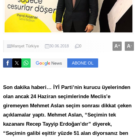
A
+
A
-
Manşet
Türkiye
30.06.2018
0
ABONE OL
Son dakika haberi… İYİ Parti’nin kurucu üyelerinden
olan ancak 24 Haziran seçimlerinde Meclis’e
giremeyen Mehmet Aslan seçim sonrası dikkat çeken
açıklamalar yaptı. Mehmet Aslan, “Seçimin tek
kazananı Recep Tayyip Erdoğan’dır” diyerek,
“Seçimin galibi eşittir yüzde 51 alan diyorsanız ben