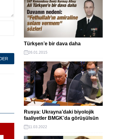
Türkşen’e bir dava daha
26.01.2015
Rusya: Ukrayna’daki biyolojik
faaliyetler BMGK’da görüşülsün
11.03.2022