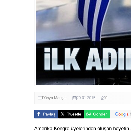
Dünya
Manşet
20.01.2015
0
Paylaş
Tweetle
Gönder
Amerika Kongre üyelerinden oluşan heyetin 3