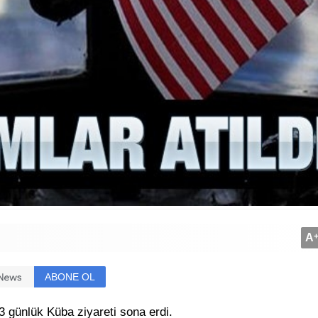
A
ABONE OL
 günlük Küba ziyareti sona erdi.