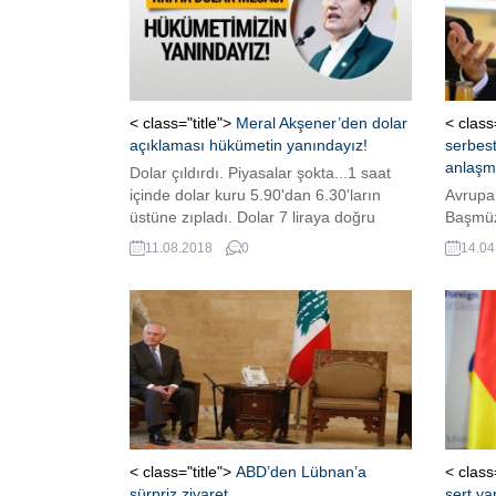
< class="title">
Meral Akşener’den dolar
< class
açıklaması hükümetin yanındayız!
serbest
anlaşma
Dolar çıldırdı. Piyasalar şokta...1 saat
içinde dolar kuru 5.90'dan 6.30'ların
Avrupa 
üstüne zıpladı. Dolar 7 liraya doğru
Başmüz
giderken İYİ Parti Genel Başkanı Meral
Viyana
11.08.2018
0
14.04
Akşener'den son dakika bir açıklama
geçmişt
geldi. Akşener "Hükümetimiz ve
de Osma
milletimiz adına hükümetimizin
için uz
yanındayız" dedi.
Viyana
Türkiye
serbest
bölges
çok kon
< class="title">
ABD’den Lübnan’a
< class
sürpriz ziyaret
sert ya