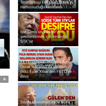
Terörist-başı Fethullah Gülen’in
namussuzluğu kanıtlandı
İşte Soros’un Türkiye’yi
şekillendirmek için beslediği
STK’lar
FETÖ kumpası mağduru Ayhan
Durak Hollanda’da gündem
oldu; Ejder Köse’den FETÖ’ye
dava
+
A
-
Sözde Müslüman, özde İslam