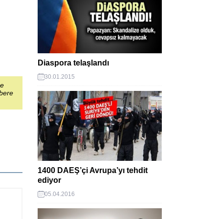
Diaspora telaşlandı
30.01.2015
şe
abere
1400 DAEŞ’çi Avrupa’yı tehdit
ediyor
05.04.2016