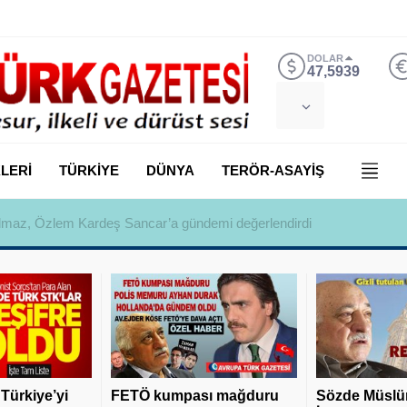
DOLAR
47,5939
LERİ
TÜRKİYE
DÜNYA
TERÖR-ASAYİŞ
 Yılmaz, Özlem Kardeş Sancar’a gündemi değerlendirdi
 Türkiye’yi
FETÖ kumpası mağduru
Sözde Müslü