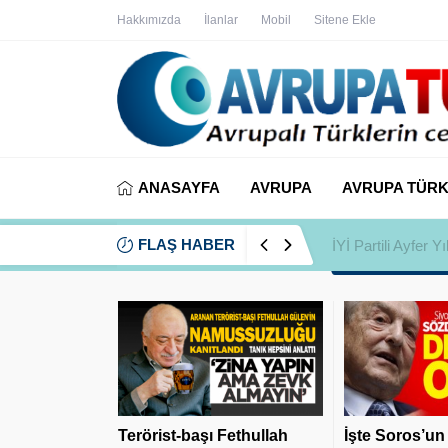
Hakkımızda
İlanlar
Mobil
Sitene Ekle
ANASAYFA
AVRUPA
AVRUPA TÜRK
FLAŞ HABER
İYİ Partili Ayfer
Terörist-başı Fethullah
İşte Soros’un