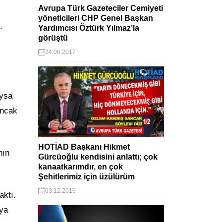
Avrupa Türk Gazeteciler Cemiyeti
yöneticileri CHP Genel Başkan
.
Yardımcısı Öztürk Yılmaz’la
görüştü
24.06.2017
aysa
Ancak
HOTİAD Başkanı Hikmet
nın
Gürcüoğlu kendisini anlattı; çok
kanaatkarımdır, en çok
Şehitlerimiz için üzülürüm
03.12.2016
aktı.
’ya