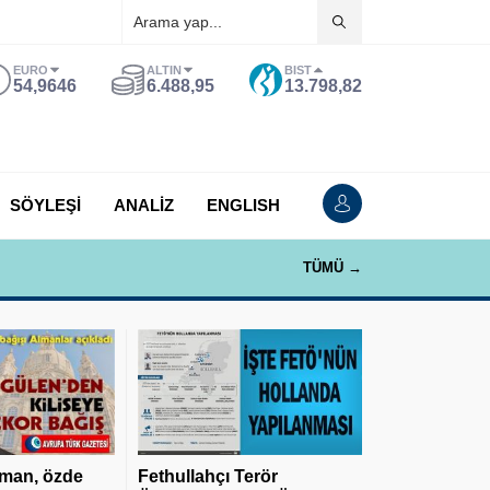
EURO
ALTIN
BIST
54,9646
6.488,95
13.798,82
SÖYLEŞİ
ANALİZ
ENGLISH
TÜMÜ →
man, özde
Fethullahçı Terör