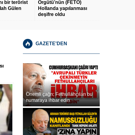
 bir terörist
Örgütü’nün (FETÖ)
llah Gülen
Hollanda yapılanması
deşifre oldu
GAZETE'DEN
sı
Önemli çağrı; Fethullahçıları bu
numaraya ihbar edin