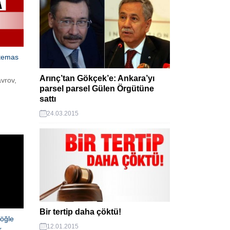
 temas
Arınç’tan Gökçek’e: Ankara’yı
vrov,
parsel parsel Gülen Örgütüne
sattı
y
24.03.2015
ğını
arında
ştirdiği
Bir tertip daha çöktü!
 öğle
12.01.2015
r