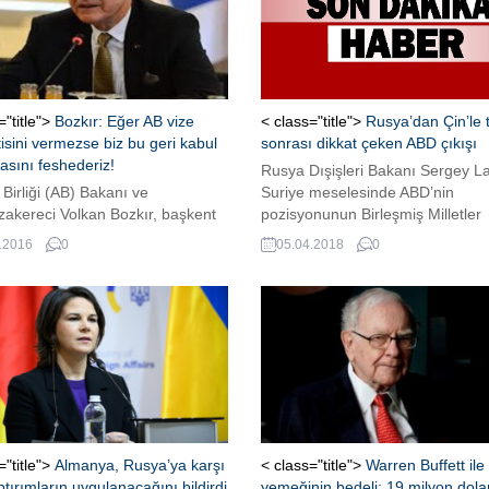
="title">
Bozkır: Eğer AB vize
< class="title">
Rusya’dan Çin’le
isini vermezse biz bu geri kabul
sonrası dikkat çeken ABD çıkışı
sını feshederiz!
Rusya Dışişleri Bakanı Sergey La
Birliği (AB) Bakanı ve
Suriye meselesinde ABD’nin
akereci Volkan Bozkır, başkent
pozisyonunun Birleşmiş Milletler
’daki temasları kapsamında,
Güvenlik Konseyi'nde (BMGK) o
.2016
0
05.04.2018
0
e Avusturya’nın doğu ve özellikle
birliğiyle alınan kararların
nlı İmparatorluğu ile ilişkileri
uygulanmasında zorluklar yarattı
man yetiştirmek üzere kurulan
belirterek, "Washington, insani
 Diplomatik Akademisi’nde,
yardımları sadece Suriye toprakl
’nin AB müzakere süreci, vize
yarı devlet yaratma planlarını geli
isi, sığınmacı krizi, Suriye krizi ve
muhaliflerin olduğu bölgeye
el gelişmeler olmak üzere pek
gerçekleştiriyor" dedi.
uya değindi, soruları...
="title">
Almanya, Rusya’ya karşı
< class="title">
Warren Buffett ile
ptırımların uygulanacağını bildirdi
yemeğinin bedeli: 19 milyon dola