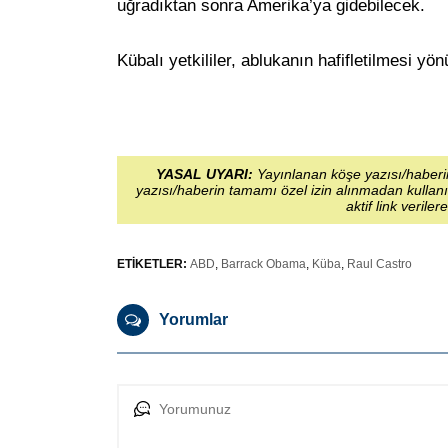
uğradıktan sonra Amerika’ya gidebilecek.
Kübalı yetkililer, ablukanın hafifletilmesi y
YASAL UYARI:
Yayınlanan köşe yazısı/haberin
yazısı/haberin tamamı özel izin alınmadan kullanı
aktif link veriler
ETİKETLER:
ABD
,
Barrack Obama
,
Küba
,
Raul Castro
Yorumlar