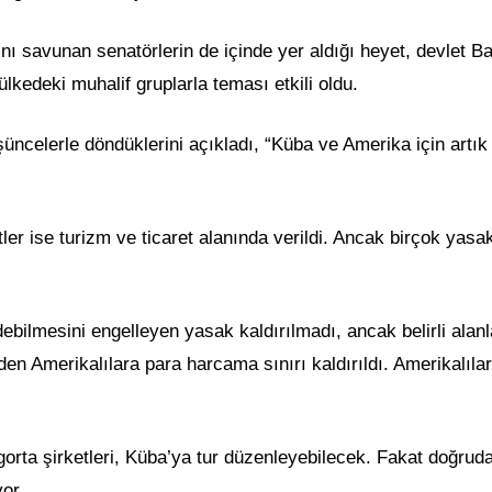
ını savunan senatörlerin de içinde yer aldığı heyet, devlet B
lkedeki muhalif gruplarla teması etkili oldu.
üncelerle döndüklerini açıkladı, “Küba ve Amerika için artık
tler ise turizm ve ticaret alanında verildi. Ancak birçok yasa
bilmesini engelleyen yasak kaldırılmadı, ancak belirli alan
iden Amerikalılara para harcama sınırı kaldırıldı. Amerikalılar
igorta şirketleri, Küba’ya tur düzenleyebilecek. Fakat doğrud
or.