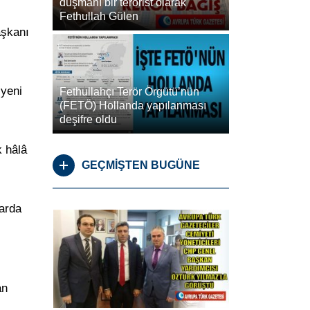
düşmanı bir terörist olarak
Fethullah Gülen
aşkanı
 yeni
Fethullahçı Terör Örgütü’nün
(FETÖ) Hollanda yapılanması
deşifre oldu
k hâlâ
GEÇMİŞTEN BUGÜNE
larda
an