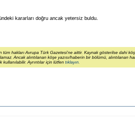
önündeki kararları doğru ancak yetersiz buldu.
 tüm hakları Avrupa Türk Gazetesi'ne aittir. Kaynak gösterilse dahi kö
lamaz. Ancak alıntılanan köşe yazısı/haberin bir bölümü, alıntılanan h
ek kullanılabilir. Ayrıntılar için lütfen
tıklayın
.