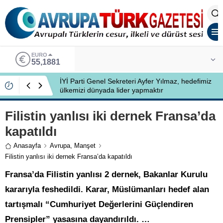
EURO
55,1881
İYİ Parti Genel Sekreteri Ayfer Yılmaz, hedefimiz
ülkemizi dünyada lider yapmaktır
Filistin yanlısı iki dernek Fransa’da
kapatıldı
Anasayfa
Avrupa
,
Manşet
Filistin yanlısı iki dernek Fransa’da kapatıldı
Fransa’da Filistin yanlısı 2 dernek, Bakanlar Kurulu
kararıyla feshedildi. Karar, Müslümanları hedef alan
tartışmalı “Cumhuriyet Değerlerini Güçlendiren
Prensipler” yasasına dayandırıldı. …