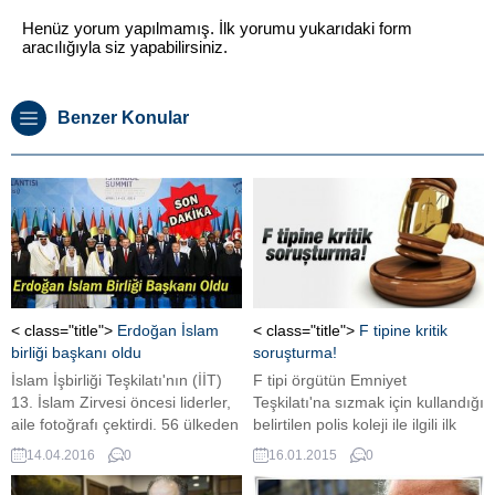
Henüz yorum yapılmamış. İlk yorumu yukarıdaki form
aracılığıyla siz yapabilirsiniz.
Benzer Konular
< class="title">
Erdoğan İslam
< class="title">
F tipine kritik
birliği başkanı oldu
soruşturma!
İslam İşbirliği Teşkilatı'nın (İİT)
F tipi örgütün Emniyet
13. İslam Zirvesi öncesi liderler,
Teşkilatı'na sızmak için kullandığı
aile fotoğrafı çektirdi. 56 ülkeden
belirtilen polis koleji ile ilgili ilk
temsilcilerin katılacağı İslam
adım atıldı. Gölbaşı Cumhuriyet
14.04.2016
0
16.01.2015
0
İşbirliği Teşkilatı'nın (İİT) 13.
Başsavcılığı 2012 yılında yapılan
İslam Zirvesi bugün İstanbul'da
polis akademisi sınavları ile ilgili