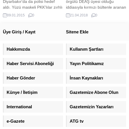
Diyarbakır'da da polisi hedef
örgütü DEAŞ üyesi olduğu
aldı. Yüzü maskeli PKK'lılar zırhlı
iddiasıyla kırmızı bültenle aranan
polis aracına taş ve havai
şüpheli ile eşi gözaltına alındı.
09.01.2015
0
21.04.2018
0
fişeklerle saldırdı. PKK'lılar,
Operasyonda Rus vatandaşı
başka bir noktada ise kimlik
A.M. (61) tutulanırken eşi Rus
kontrölü yaptı.
vatandaşı M.M. (44) ise serbest
Üye Giriş / Kayıt
Sitene Ekle
bırakıldı. Jandarma ekipleri,
Karbeyaz Mahallesi Çeşme
mevkisinde bazı kişilerin yasa
Hakkımızda
Kullanım Şartları
dışı yollarla Suriye’den
Türkiye’ye geçmeye çalıştığını
Haber Servisi Aboneliği
Yayın Politikamız
tespit etti. Düzenlenen
operasyonda...
Haber Gönder
İnsan Kaynakları
Künye / İletişim
Gazetemize Abone Olun
International
Gazetemizin Yazarları
e-Gazete
ATG tv