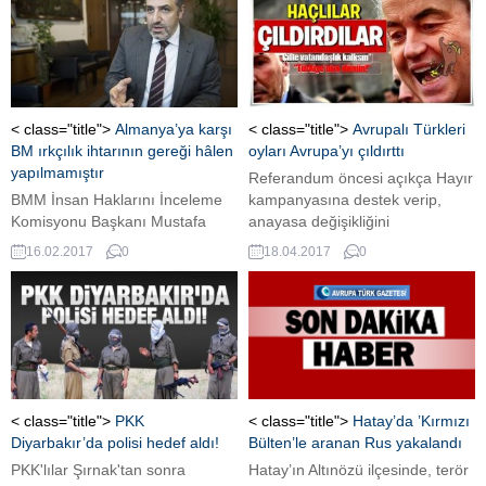
başladı.
soruşturma başlattı. Elde
edilecek bulgulara göre,
soruşturmanın önceki yılları da
kapsayacak şekilde
genişletilmesi bekleniyor.
< class="title">
Almanya’ya karşı
< class="title">
Avrupalı Türkleri
BM ırkçılık ihtarının gereği hâlen
oyları Avrupa’yı çıldırttı
yapılmamıştır
Referandum öncesi açıkça Hayır
BMM İnsan Haklarını İnceleme
kampanyasına destek verip,
Komisyonu Başkanı Mustafa
anayasa değişikliğini
Yeneroğlu BM Irkçılık Karşıtı
destekleyen programları iptal
16.02.2017
0
18.04.2017
0
Komisyonu’nun (CERD) Thilo
eden Avrupa ülkeleri şimdi de
Sarrazin olayıyla ilgili Almanya’ya
yüksek orandaki Evet oylarından
karşı yaptığı ihtarın üçüncü yılı
dolayı çifte vatandaşlığı iptal
münasebetiyle bir açıklama
etmeyi konuşuyor.
yaptı. “Irkçılıkla mücadele etmek
insan hakları bayrağını
sallamaktan çok daha fazlasını
gerektirmektedir. Bu mücadelede
< class="title">
PKK
< class="title">
Hatay’da ’Kırmızı
etkili tedbirlerin hayata
Diyarbakır’da polisi hedef aldı!
Bülten’le aranan Rus yakalandı
geçirilmesi ve net bir tavır
PKK'lılar Şırnak'tan sonra
Hatay’ın Altınözü ilçesinde, terör
sergilenmesi şarttır....