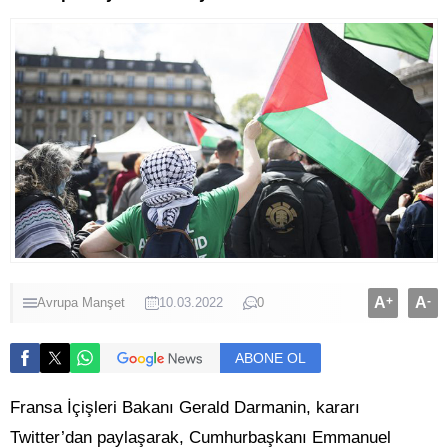
A
+
A
-
Avrupa
Manşet
10.03.2022
0
ABONE OL
Fransa İçişleri Bakanı Gerald Darmanin, kararı
Twitter’dan paylaşarak, Cumhurbaşkanı Emmanuel