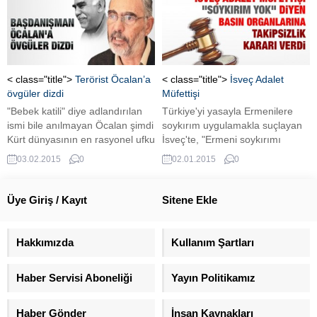
cezası kesti.
37'ye karşı 479 gibi ezici bir
çoğunlukla kabul edildi.
< class="title">
Terörist Öcalan’a
< class="title">
İsveç Adalet
övgüler dizdi
Müfettişi
"Bebek katili" diye adlandırılan
Türkiye'yi yasayla Ermenilere
ismi bile anılmayan Öcalan şimdi
soykırım uygulamakla suçlayan
Kürt dünyasının en rasyonel ufku
İsveç'te, "Ermeni soykırımı
en geniş insanı muamelesi
yoktur" demek suç değil. Karar,
03.02.2015
0
02.01.2015
0
görüyor.
İsveç Adalet Bakanlığı
Müfettişi'nden geldi. Eurotürk ve
Haber İsveç dergilerinin
Üye Giriş / Kayıt
Sitene Ekle
"Soykırım yoktur" yönündeki
haberleri değerlendiren İsveç
Adalet Müfettişliği, kovuşturma
Hakkımızda
Kullanım Şartları
yapmaya gerek görmedi.
Haber Servisi Aboneliği
Yayın Politikamız
Haber Gönder
İnsan Kaynakları