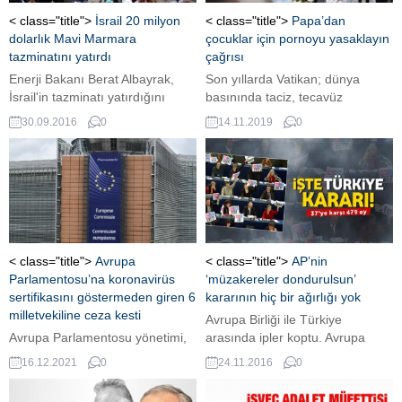
< class="title">
İsrail 20 milyon
< class="title">
Papa’dan
dolarlık Mavi Marmara
çocuklar için pornoyu yasaklayın
tazminatını yatırdı
çağrısı
Enerji Bakanı Berat Albayrak,
Son yıllarda Vatikan; dünya
İsrail'in tazminatı yatırdığını
basınında taciz, tecavüz
açıkladı.
skandallarıyla haber oluyor.
30.09.2016
0
14.11.2019
0
Kiliselerde yaşanan skandallar,
bir bir ortaya çıkıyor. Papa
Francis, dev teknoloji
şirketlerinden çocukların
pornografik içerikleri izlemelerini
engellemek için sorumluluk
almalarını istedi. ÇOCUKLAR
İZLEMESİN DİYE TEDBİR
< class="title">
Avrupa
< class="title">
AP’nin
ALINMALI Facebook, Google ve
Parlamentosu’na koronavirüs
‘müzakereler dondurulsun’
Apple gibi teknoloji devlerine
sertifikasını göstermeden giren 6
kararının hiç bir ağırlığı yok
çağrı yapan Papa Francis, çocuk
milletvekiline ceza kesti
Avrupa Birliği ile Türkiye
pornosunu internet...
Avrupa Parlamentosu yönetimi,
arasında ipler koptu. Avrupa
parlamento binalarına COVID-19
Parlamentosu Türkiye ile
16.12.2021
0
24.11.2016
0
sertifikasını göstermeden giren 6
müzakerelerin durdurulmasına
milletvekiline uyarı ve para
ilişkin tasarıyı oyladı. Tasarı