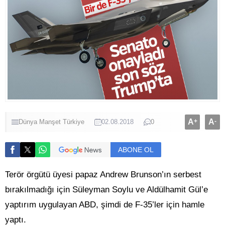
A
+
A
-
Dünya
Manşet
Türkiye
02.08.2018
0
ABONE OL
Terör örgütü üyesi papaz Andrew Brunson’ın serbest
bırakılmadığı için Süleyman Soylu ve Aldülhamit Gül’e
yaptırım uygulayan ABD, şimdi de F-35’ler için hamle
yaptı.