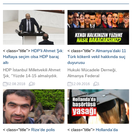
< class="title">
HDP’li Ahmet Şık:
< class="title">
Almanya’daki 11
Haftaya seçim olsa HDP baraj
Türk kökenli vekil hakkında suç
altı
duyurusu
HDP İstanbul Milletvekili Ahmet
Hukuki Mücadele Derneği,
Şık, “Yüzde 14-15 almalıydık.
Almanya Federal
Haftaya seçim olsa, HDP baraj
Parlamentosunda "1915"
02.08.2018
0
12.09.2016
1
altı. Katkı oylarının geleceğini
tasarısının yasalaşması yönünde
düşünmüyorum" açıklamasında
oy kullanan 11 Türk asıllı Alman
bulundu.
milletvekili hakkında suç
duyurusunda bulundu.
< class="title">
Rize’de polis
< class="title">
Hollanda’da