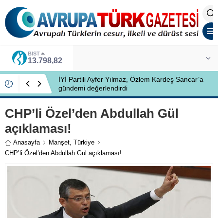
BIST
13.798,82
İYİ Partili Ayfer Yılmaz, Özlem Kardeş Sancar’a
gündemi değerlendirdi
CHP’li Özel’den Abdullah Gül
açıklaması!
Anasayfa
Manşet
,
Türkiye
CHP’li Özel’den Abdullah Gül açıklaması!