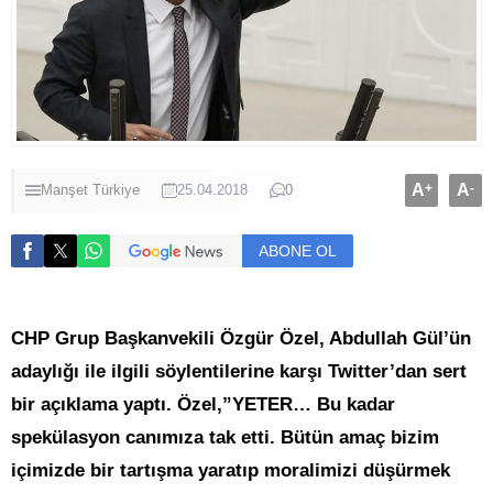
A
+
A
-
Manşet
Türkiye
25.04.2018
0
ABONE OL
CHP Grup Başkanvekili Özgür Özel, Abdullah Gül’ün
adaylığı ile ilgili söylentilerine karşı Twitter’dan sert
bir açıklama yaptı. Özel,”YETER… Bu kadar
spekülasyon canımıza tak etti. Bütün amaç bizim
içimizde bir tartışma yaratıp moralimizi düşürmek