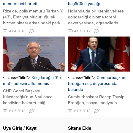
memuru intihar etti
başörtüsü yasağı
Rize’de, polis memuru Tarkan Y.
Hollanda’da bir lisenin velilere
(43), Emniyet Müdürlüğü ek
gönderdiği diploma töreni
hizmet binası arkasındaki park
davetiyesinde, öğrencilerin
alanında beylik tabancası ile
törene başörtüsü ile gelmemeleri
14.04.2018
0
04.07.2017
0
başına ateş ederek intihar etti
istendi.
Olay bugün saat 14.00
sıralarında, Camiönü
Mahallesi’nde meydana geldi.
Rize Emniyet Müdürlüğü
Narkotik Suçlarla Mücadele
Şubesi’nde görevli polis memuru
Tarkan Y., ek hizmet binası
< class="title">
Kılıçdaroğlu ‘Ke-
< class="title">
Cumhurbaşkanı
arkasındaki park alanında...
mal’ ifadesini affetmemiş
Erdoğan suç duyurusunda
bulundu
CHP Genel Başkanı
Kılıçdaroğlu'nun 3 yıl önce
Cumhurbaşkanı Recep Tayyip
kendisine hakaret ettiği
Erdoğan, sosyal medyada
gerekçesiyle 6 kişi hakkında suç
kendisine ilişkin hakaret içeren
18.07.2018
0
18.07.2018
0
duyurusunda bulunduğu ortaya
karikatür paylaşan Kılıçdaroğlu
çıktı. Kılıçdaroğlu, dünkü grup
ve 72 CHP milletvekili hakkında
toplantısında "Sen eleştiriye
suç duyurusunda bulundu.
Üye Giriş / Kayıt
Sitene Ekle
tahammül edeceksin, hapse