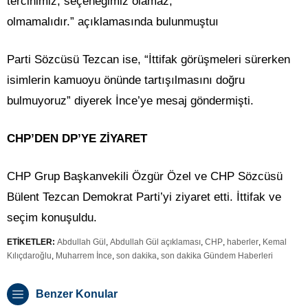
tercihimiz, seçeneğimiz olamaz,
olmamalıdır.” açıklamasında bulunmuştuı
Parti Sözcüsü Tezcan ise, “İttifak görüşmeleri sürerken
isimlerin kamuoyu önünde tartışılmasını doğru
bulmuyoruz” diyerek İnce’ye mesaj göndermişti.
CHP’DEN DP’YE ZİYARET
CHP Grup Başkanvekili Özgür Özel ve CHP Sözcüsü
Bülent Tezcan Demokrat Parti’yi ziyaret etti. İttifak ve
seçim konuşuldu.
ETİKETLER:
Abdullah Gül
,
Abdullah Gül açıklaması
,
CHP
,
haberler
,
Kemal
Kılıçdaroğlu
,
Muharrem İnce
,
son dakika
,
son dakika Gündem Haberleri
Benzer Konular