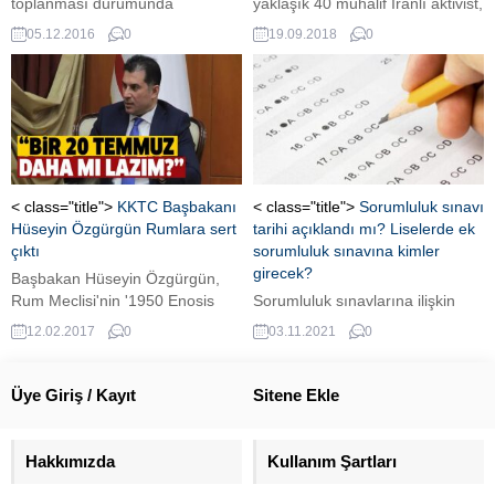
toplanması durumunda
yaklaşık 40 muhalif İranlı aktivist,
referandumu zorunlu kılan yasa
"İran'ın Dirilişi (Iran Revival)" adlı
05.12.2016
0
19.09.2018
0
maddesi, AB'nin yasama
bir grup kurarak İran'da daha
faaliyetlerine bloke etme şansı
seküler ve liberal bir rejim
doğurdu.
çağrısında bulundu.
< class="title">
KKTC Başbakanı
< class="title">
Sorumluluk sınavı
Hüseyin Özgürgün Rumlara sert
tarihi açıklandı mı? Liselerde ek
çıktı
sorumluluk sınavına kimler
girecek?
Başbakan Hüseyin Özgürgün,
Rum Meclisi'nin '1950 Enosis
Sorumluluk sınavlarına ilişkin
referandumu'nu kutlama
Milli Eğitim Bakanlığı (MEB)
12.02.2017
0
03.11.2021
0
kararına tepki gösterdi ve yeni
tarafından açıklama yapıldı.
bir 20 Temmuz mu istiyorsunuz?
Mezun olamayan ancak
diye sordu.
üniversitelere yerleştirilen
Üye Giriş / Kayıt
Sitene Ekle
öğrenciler ile 10, 11 ve 12. sınıf
öğrencileri için liselerde ek
sorumluluk sınavının
Hakkımızda
Kullanım Şartları
yapılmasına karar verildi. İşte