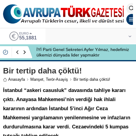
EURO
55,1881
İYİ Parti Genel Sekreteri Ayfer Yılmaz, hedefimiz
ülkemizi dünyada lider yapmaktır
Bir tertip daha çöktü!
Anasayfa
Manşet
,
Terör-Asayiş
Bir tertip daha çöktü!
İstanbul “askeri casusluk” davasında tahliye kararı
çıktı. Anayasa Mahkemesi’nin verdiği hak ihlali
kararının ardından İstanbul 5’inci Ağır Ceza
Mahkemesi yargılamanın yenilenmesine ve infazların
durdurulmasına karar verdi. Cezaevindeki 5 kumpas
tutsağı tahliye edilecek.