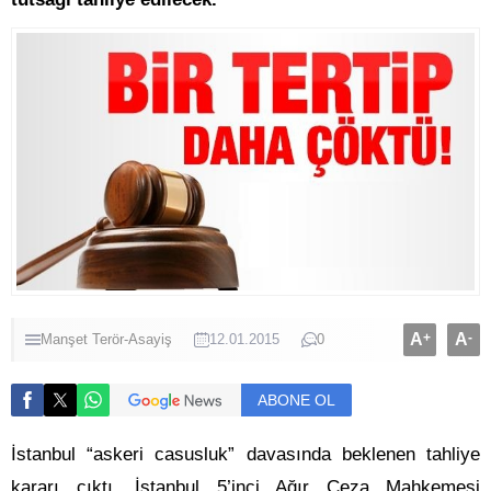
A
+
A
-
Manşet
Terör-Asayiş
12.01.2015
0
ABONE OL
İstanbul “askeri casusluk” davasında beklenen tahliye
kararı çıktı. İstanbul 5’inci Ağır Ceza Mahkemesi