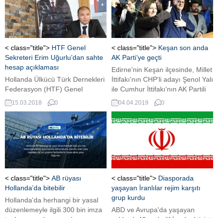
< class="title">
HTF Genel
< class="title">
Keşan son anda
Sekreteri Erim Uğurlu’dan sahte
AK Parti’ye geçti
hesap açıklaması
Edirne'nin Keşan ilçesinde, Millet
Hollanda Ülkücü Türk Dernekleri
İttifakı'nın CHP'li adayı Şenol Yalı
Federasyon (HTF) Genel
ile Cumhur İttifakı'nın AK Partili
Sekreteri Erim Uğurlu
adayı Mustafa Helvacıoğlu
15.03.2018
0
04.04.2019
0
yayımladığı basın bildirisinde
arasındaki seçim çekişmesinin
adına açılan sahte hesaplara
sonucunu 12 oy belirledi.
itibar edilmemesi konusunda
kamuoyunu bilgilendirdi.
< class="title">
AB rüyası
< class="title">
Diasporada
Hollanda’da bitebilir
yaşayan İranlılar rejim karşıtı
grup kurdu
Hollanda'da herhangi bir yasal
düzenlemeyle ilgili 300 bin imza
ABD ve Avrupa'da yaşayan