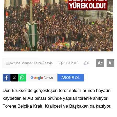
A
+
A
-
Avrupa
Manşet
Terör-Asayiş
23.03.2016
0
ABONE OL
Dün Brüksel’de gerçekleşen terör saldırılarında hayatını
kaybedenler AB binası önünde yapılan törenle anılıyor.
Törene Belçika Kralı, Kraliçesi ve Başbakan da katılyor.