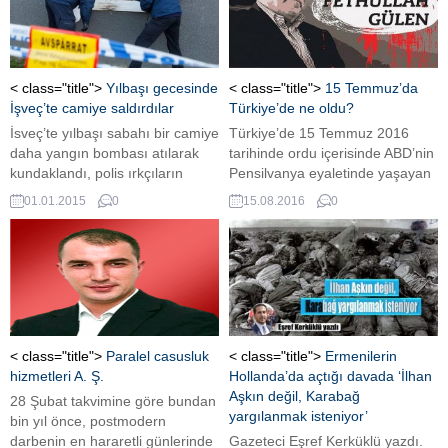
< class="title">
Yılbaşı gecesinde
< class="title">
15 Temmuz’da
İşveç’te camiye saldırdılar
Türkiye’de ne oldu?
İsveç’te yılbaşı sabahı bir camiye
Türkiye’de 15 Temmuz 2016
daha yangın bombası atılarak
tarihinde ordu içerisinde ABD’nin
kundaklandı, polis ırkçıların
Pensilvanya eyaletinde yaşayan
yaptığını tahmin ediyor. Olay
Fetullah Gülen’in liderliğini
01.01.2015
0
15.08.2016
0
yerine gelen Belediye Başkanı
yaptığı Fetullahçı Terör Örgütü
Carl Lindberg; Hangi dine, hangi
(FETÖ)’ye bağlı bir grup
görüşe sahip olursa olsun
tarafından, TSK içindeki
toplumun tüm kesimlerinin bu
mensupları öncülüğünde askeri
duruma tepki göstermesi
darbe girişiminde bulunulmuştur.
gerekir” dedi.
Şu ana kadar 240 kişinin
hayatını kaybettiği belirlenen
darbe girişimi milletimizin
< class="title">
Paralel casusluk
< class="title">
Ermenilerin
insanlığa örnek direnişi ve
hizmetleri A. Ş.
Hollanda’da açtığı davada ‘İlhan
devletin diğer unsurlarının
Aşkın değil, Karabağ
28 Şubat takvimine göre bundan
karşı...
yargılanmak isteniyor’
bin yıl önce, postmodern
darbenin en hararetli günlerinde
Gazeteci Eşref Kerküklü yazdı.