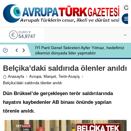
EURO
54,9747
İYİ Parti Genel Sekreteri Ayfer Yılmaz, hedefimiz
ülkemizi dünyada lider yapmaktır
Belçika’daki saldırıda ölenler anıldı
Anasayfa
Avrupa
,
Manşet
,
Terör-Asayiş
Belçika’daki saldırıda ölenler anıldı
Dün Brüksel’de gerçekleşen terör saldırılarında
hayatını kaybedenler AB binası önünde yapılan
törenle anıldı.