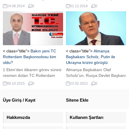
kısa adı BTK olan bir kurum,
24.08.2014
0
01.12.2016
0
henüz tohum olduğu için paralel
gövdesi çıkmamış devletin içinde
fişleme yapardı. Kurumun tam
adı, Başbakanlık Takip
Kurulu’ydu. Artık tarih
mezarlığına gömülmüş darbe
sürecinin ardından kısaca BTK
namlı bir başka kurum yeşerdi...
< class="title">
Bakın yeni TC
< class="title">
Almanya
Rotterdam Başkonsolosu kim
Başbakanı Scholz, Putin ile
oldu?
Ukrayna krizini görüştü
1 Ekim'den itibaren görev süresi
Almanya Başbakanı Olaf
resmen dolan TC Rotterdam
Scholz'un, Rusya Devlet Başkanı
Başkonsolosu Togan Oral’ın
Vladimir Putin ile Ukrayna krizini
08.10.2015
0
22.02.2022
0
yerine atanan Sadin Ayyıldız
görüştüğü duyuruldu. ...
görevine başladı.
Üye Giriş / Kayıt
Sitene Ekle
Hakkımızda
Kullanım Şartları