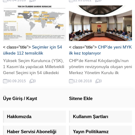
06.04.2018
0
11.03.2022
0
sevkıyatını gerçekleştirecek
Devlet Başkanı Vladimir Putin’e
“Rosoboronexport” dâhil 38
bağlı olduğunu belirterek,
şirket ve işinsanını kapsayan
Putin’in şiddeti durdurması ve
yeni yaptırım listesini açıkladı.
barışçıl bir müzakerenin
Rusya Dışişleri Bakanlığı’ndan
başlamasına izin vermesi
ise bu açıklamaya çok sert tepki
gerektiğini söyledi. ...
geldi.
< class="title">
Seçimler için 54
< class="title">
CHP’de yeni MYK
ülkede 112 temsilcilik
ilk kez toplanıyor
Yüksek Seçim Kurulunca (YSK),
CHP'de Kemal Kılıçdaroğlu'nun
1 Kasım’da yapılacak Milletvekili
yönetim revizyonuyla oluşan yeni
Genel Seçimi için 54 ülkedeki
Merkez Yönetim Kurulu ilk
112 temsilcilikte sandık
toplantısını yarın yapacak.Yeni
30.09.2015
0
12.08.2018
0
kurulacak.
Parti Sözcüsü ve Ekonomiden
Sorumlu Genel Başkan
Yardımcısı Faik Öztrak'ın
Üye Giriş / Kayıt
Sitene Ekle
toplantıya ilişkin açıklama
yapması bekleniyor.
Hakkımızda
Kullanım Şartları
Haber Servisi Aboneliği
Yayın Politikamız