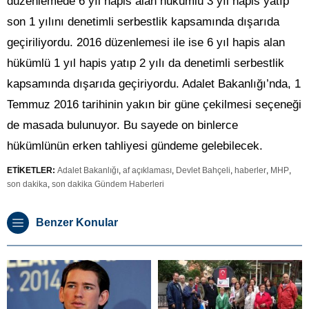
düzenlemede 6 yıl hapis alan hükümlü 3 yıl hapis yatıp
son 1 yılını denetimli serbestlik kapsamında dışarıda
geçiriliyordu. 2016 düzenlemesi ile ise 6 yıl hapis alan
hükümlü 1 yıl hapis yatıp 2 yılı da denetimli serbestlik
kapsamında dışarıda geçiriyordu. Adalet Bakanlığı’nda, 1
Temmuz 2016 tarihinin yakın bir güne çekilmesi seçeneği
de masada bulunuyor. Bu sayede on binlerce
hükümlünün erken tahliyesi gündeme gelebilecek.
ETİKETLER:
Adalet Bakanlığı
,
af açıklaması
,
Devlet Bahçeli
,
haberler
,
MHP
,
son dakika
,
son dakika Gündem Haberleri
Benzer Konular