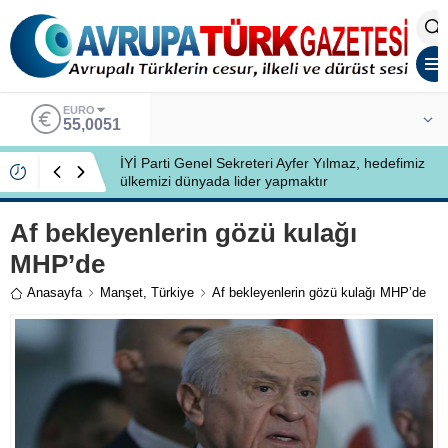
ALTIN
6.584,66
İYİ Partili Ayfer Yılmaz, Özlem Kardeş Sancar’a
gündemi değerlendirdi
Af bekleyenlerin gözü kulağı
MHP’de
Anasayfa
Manşet
,
Türkiye
Af bekleyenlerin gözü kulağı MHP’de