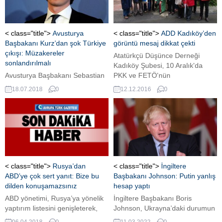
< class="title">
Avusturya
< class="title">
ADD Kadıköy’den
Başbakanı Kurz’dan şok Türkiye
görüntü mesaj dikkat çekti
çıkışı: Müzakereler
Atatürkçü Düşünce Derneği
sonlandırılmalı
Kadıköy Şubesi, 10 Aralık'da
Avusturya Başbakanı Sebastian
PKK ve FETÖ'nün
Kurz, Avrupa Birliği'nin (AB)
gerçekleştirdiği terör saldırısını
18.07.2018
0
12.12.2016
0
Türkiye ile müzakereleri vakit
kınamak için yayınladığı görüntü
geçirmeden sona erdirmesi
mesaj dikkat çekti.
gerektiğini söyledi.
< class="title">
Rusya’dan
< class="title">
İngiltere
ABD’ye çok sert yanıt: Bize bu
Başbakanı Johnson: Putin yanlış
dilden konuşamazsınız
hesap yaptı
ABD yönetimi, Rusya’ya yönelik
İngiltere Başbakanı Boris
yaptırım listesini genişleterek,
Johnson, Ukrayna’daki durumun
Türkiye’ye S-400 füzeleri
ne kadar süreceğinin Rusya