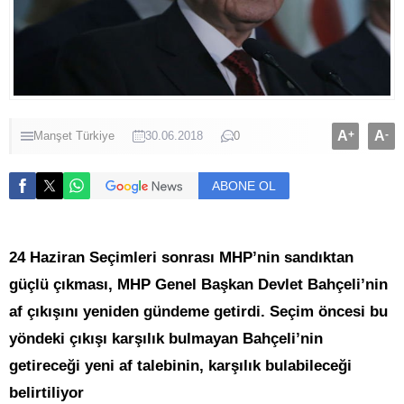
A
+
A
-
Manşet
Türkiye
30.06.2018
0
ABONE OL
24 Haziran Seçimleri sonrası MHP’nin sandıktan
güçlü çıkması, MHP Genel Başkan Devlet Bahçeli’nin
af çıkışını yeniden gündeme getirdi. Seçim öncesi bu
yöndeki çıkışı karşılık bulmayan Bahçeli’nin
getireceği yeni af talebinin, karşılık bulabileceği
belirtiliyor