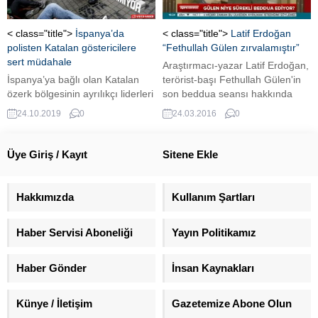
açıklaması yayınladı.
< class="title">
İspanya’da
< class="title">
Latif Erdoğan
polisten Katalan göstericilere
“Fethullah Gülen zırvalamıştır”
sert müdahale
Araştırmacı-yazar Latif Erdoğan,
İspanya’ya bağlı olan Katalan
terörist-başı Fethullah Gülen'in
özerk bölgesinin ayrılıkçı liderleri
son beddua seansı hakkında
hakkında verilen hapis
çarpıcı açıklamalarda bulundu.
24.10.2019
0
24.03.2016
0
cezalarının ardından bölgede
başlayan protestolar, şiddet
olaylarına dönüştü. Olaylara
Üye Giriş / Kayıt
Sitene Ekle
İspanyol polisinin müdahalesi ise
daha sert oldu. İSPANYOL
POLİSİ ACIMIYOR Protestolara
Hakkımızda
Kullanım Şartları
katılan ayrılıkçı Katalanlara sert
önlemler uygulayan İspanyol
Haber Servisi Aboneliği
Yayın Politikamız
polisi, göstericileri dağıtmak için
hiçbir sertlikten kaçınmıyor.
İspanya’da polisten Katalan
Haber Gönder
İnsan Kaynakları
göstericilere sert...
Künye / İletişim
Gazetemize Abone Olun