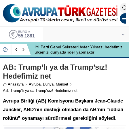
EURO
55,1881
İYİ Parti Genel Sekreteri Ayfer Yılmaz, hedefimiz
ülkemizi dünyada lider yapmaktır
AB: Trump’lı ya da Trump’sız!
Hedefimiz net
Anasayfa
Avrupa
,
Dünya
,
Manşet
AB: Trump’lı ya da Trump’sız! Hedefimiz net
Avrupa Birliği (AB) Komisyonu Başkanı Jean-Claude
Juncker, ABD’nin desteği olmadan da AB’nin “iddialı
rolünü” oynamayı sürdürmesi gerektiğini söyledi.