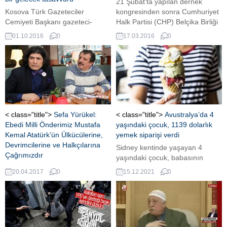
21 Şubat'ta yapılan dernek
Kosova Türk Gazeteciler
kongresinden sonra Cumhuriyet
Cemiyeti Başkanı gazeteci-
Halk Partisi (CHP) Belçika Birliği
tarihçi İbrahim Arslan AVRUPA
yeni başkanı İsmet Yılmaz oldu.
01.10.2016
0
17.03.2016
0
TÜRK GAZETESİ'ne yazdığı
Ancak bu kolay olmadı.
makalede Avrupa'da Türk
varlığının geçmişi ve geleceği ile
15 Temmuz'daki kanlı FETÖ
darbe girişimi değerlendirdi.
< class="title">
Sefa Yürükel:
< class="title">
Avustralya’da 4
Ebedi Milli Önderimiz Mustafa
yaşındaki çocuk, 1139 dolarlık
Kemal Atatürk’ün Ülkücülerine,
yemek siparişi verdi
Devrimcilerine ve Halkçılarına
Sidney kentinde yaşayan 4
Çağrımızdır
yaşındaki çocuk, babasının
Hollanda Türkleri Konseyi
telefonunu kullanarak 1139
20.04.2017
0
15.12.2021
0
Başkanı Sefa Yürükel 'Ebedi Milli
Avustralya doları tutarında
Önderimiz Mustafa Kemal
dondurma ve pasta siparişi
Atatürk'ün Ülkücülerine,
verdi.
Devrimcilerine ve Halkçılarına
Çağrımızdır' başlığıyla bir basın