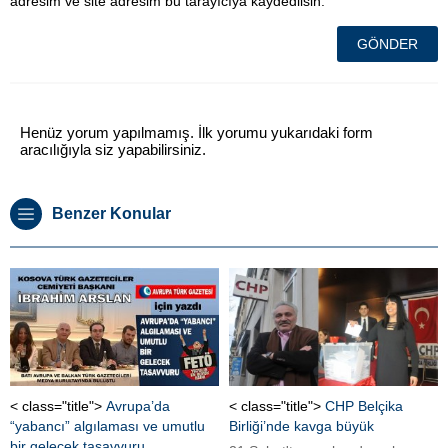
adresim ve site adresim bu tarayıcıya kaydedilsin.
Henüz yorum yapılmamış. İlk yorumu yukarıdaki form
aracılığıyla siz yapabilirsiniz.
Benzer Konular
< class="title">
Avrupa’da
< class="title">
CHP Belçika
“yabancı” algılaması ve umutlu
Birliği’nde kavga büyük
bir gelecek tasavvuru