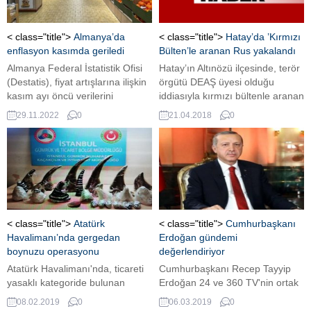
< class="title">
Almanya’da
< class="title">
Hatay’da ’Kırmızı
enflasyon kasımda geriledi
Bülten’le aranan Rus yakalandı
Almanya Federal İstatistik Ofisi
Hatay’ın Altınözü ilçesinde, terör
(Destatis), fiyat artışlarına ilişkin
örgütü DEAŞ üyesi olduğu
kasım ayı öncü verilerini
iddiasıyla kırmızı bültenle aranan
açıkladı.
şüpheli ile eşi gözaltına alındı.
29.11.2022
0
21.04.2018
0
Operasyonda Rus vatandaşı
A.M. (61) tutulanırken eşi Rus
vatandaşı M.M. (44) ise serbest
bırakıldı. Jandarma ekipleri,
Karbeyaz Mahallesi Çeşme
mevkisinde bazı kişilerin yasa
dışı yollarla Suriye’den
Türkiye’ye geçmeye çalıştığını
< class="title">
Atatürk
< class="title">
Cumhurbaşkanı
tespit etti. Düzenlenen
Havalimanı’nda gergedan
Erdoğan gündemi
operasyonda...
boynuzu operasyonu
değerlendiriyor
Atatürk Havalimanı'nda, ticareti
Cumhurbaşkanı Recep Tayyip
yasaklı kategoride bulunan
Erdoğan 24 ve 360 TV'nin ortak
milyonlarca lira değerindeki
yayınında gündeme ilişkin
08.02.2019
0
06.03.2019
0
kaçak gergerdan boynuzu,
değerlendirmeler yapıyor.