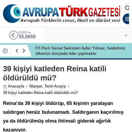
EURO
55,0659
İYİ Parti Genel Sekreteri Ayfer Yılmaz, hedefimiz
ülkemizi dünyada lider yapmaktır
39 kişiyi katleden Reina katili
öldürüldü mü?
Anasayfa
Manşet
,
Terör-Asayiş
39 kişiyi katleden Reina katili öldürüldü mü?
Reina’da 39 kişiyi öldürüp, 65 kişinin yaralayan
saldırgan henüz bulunamadı. Saldırganın kaçırılmış
ya da öldürülmüş olma ihtimali giderek ağırlık
kazanıyor.