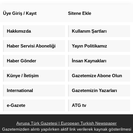
ülkeye sokulmaya çalışılırken ele
geçirildi.
Üye Giriş / Kayıt
Sitene Ekle
Hakkımızda
Kullanım Şartları
Haber Servisi Aboneliği
Yayın Politikamız
Haber Gönder
İnsan Kaynakları
Künye / İletişim
Gazetemize Abone Olun
International
Gazetemizin Yazarları
e-Gazete
ATG tv
Avrupa Türk Gazetesi | European Turkish Newspaper
Gazetemizden alıntı yapılırken aktif link verilerek kaynak gösterilmesi