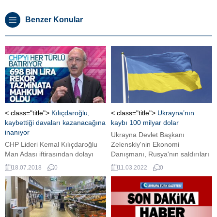
Benzer Konular
< class="title">
Kılıçdaroğlu,
< class="title">
Ukrayna’nın
kaybettiği davaları kazanacağına
kaybı 100 milyar dolar
inanıyor
Ukrayna Devlet Başkanı
CHP Lideri Kemal Kılıçdaroğlu
Zelenskiy'nin Ekonomi
Man Adası iftirasından dolayı
Danışmanı, Rusya'nın saldırıları
kaybettiği dava için "pabuç
nedeniyle 100 milyar dolar
18.07.2018
0
11.03.2022
0
bırakmam" dedi ama sabah
değerinde kayıplarının olduğunu
saatlerinde 698 bin lira ödemeye
söyledi. ...
mahkum edilmişti.