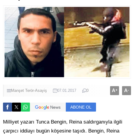
A
+
A
-
Manşet
Terör-Asayiş
07.01.2017
0
ABONE OL
Milliyet yazarı Tunca Bengin, Reina saldırganıyla ilgili
çarpıcı iddiayı bugün köşesine taşıdı. Bengin, Reina