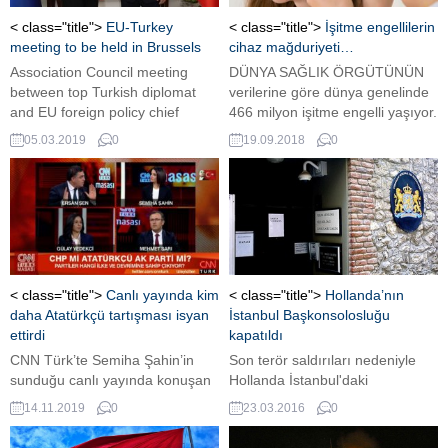
< class="title">
EU-Turkey
< class="title">
İşitme engellilerin
meeting to be held in Brussels
cihaz mağduriyeti…
Association Council meeting
DÜNYA SAĞLIK ÖRGÜTÜNÜN
between top Turkish diplomat
verilerine göre dünya genelinde
and EU foreign policy chief
466 milyon işitme engelli yaşıyor.
Federica Mogherini due on
Fakat, dünya genelinde ihtiyacı
05.03.2019
0
19.09.2018
0
March 15.
olan işitme engellilerin yüzde
90'ında gerekli cihazlar
bulunmuyor.
< class="title">
Canlı yayında kim
< class="title">
Hollanda’nın
daha Atatürkçü tartışması isyan
İstanbul Başkonsolosluğu
ettirdi
kapatıldı
CNN Türk’te Semiha Şahin’in
Son terör saldırıları nedeniyle
sunduğu canlı yayında konuşan
Hollanda İstanbul'daki
hukukçu Ersan Şen, özellikle
Başkonsolosluğunu kapatma
14.11.2019
0
23.03.2016
0
siyasilerin Atatürk üzerinden
kararı aldı.
girdiği tartışmaların hiçbir zaman