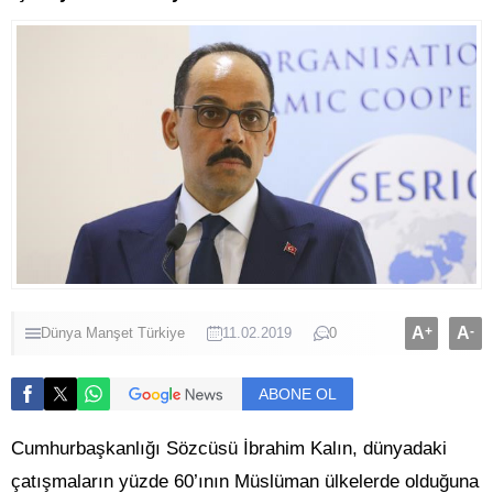
A
+
A
-
Dünya
Manşet
Türkiye
11.02.2019
0
ABONE OL
Cumhurbaşkanlığı Sözcüsü İbrahim Kalın, dünyadaki
çatışmaların yüzde 60’ının Müslüman ülkelerde olduğuna