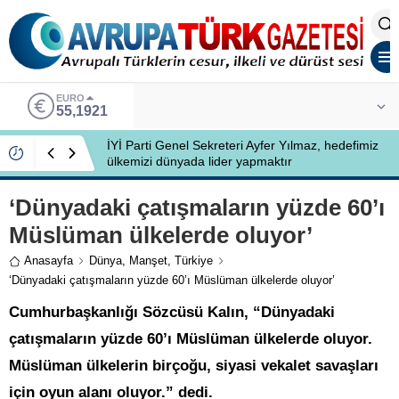
EURO
55,1921
İYİ Parti Genel Sekreteri Ayfer Yılmaz, hedefimiz
ülkemizi dünyada lider yapmaktır
‘Dünyadaki çatışmaların yüzde 60’ı
Müslüman ülkelerde oluyor’
Anasayfa
Dünya
,
Manşet
,
Türkiye
‘Dünyadaki çatışmaların yüzde 60’ı Müslüman ülkelerde oluyor’
Cumhurbaşkanlığı Sözcüsü Kalın, “Dünyadaki
çatışmaların yüzde 60’ı Müslüman ülkelerde oluyor.
Müslüman ülkelerin birçoğu, siyasi vekalet savaşları
için oyun alanı oluyor.” dedi.