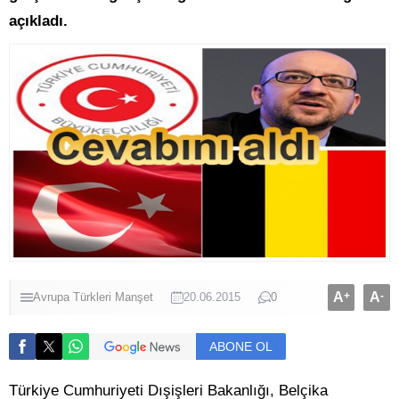
açıkladı.
A
+
A
-
Avrupa Türkleri
Manşet
20.06.2015
0
ABONE OL
Türkiye Cumhuriyeti Dışişleri Bakanlığı, Belçika