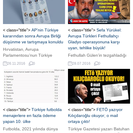
< class="title">
AP’nin Türkiye
< class="title">
Sefa Yürükel:
kararından sonra Avrupa Birliği
Avrupa Türkleri Fethullahçı
düşünme ve tartışmaya konuldu
Gladyo operasyonuna karşı
uyan, tehlike büyük!
Hırvatistan, Avrupa
Parlamentosu’nun Türkiye
Fethullah Gülen’in tezgahladığı
kararına karşı uyarıda bulundu.
kanlı darbenin arkasında ABD
26.11.2016
0
28.07.2016
0
Yapılan açıklamada,
çıktı! Avrupalı Türk aydın Sefa
“Müzakereleri dondurma kararı
Yürükel 15 Temmuz
AB’nin çıkarına değil” ifadeleri
kalkışmasından sonra AVRUPA
kullanıldı.
TÜRK GAZETESİ’ne dikkat
çeken çarpıcı öneri ve
analizlerde bulundu. Yürükel
önemli mesajlar verdi, FETÖ'nün
darbesini analiz etti, Avrupa'daki
< class="title">
Türkiye futbolda
< class="title">
FETÖ yazıyor
Fethullahçı Gladyo
menajerlere en fazla ödeme
Kılıçdaroğlu okuyor; o mail
operasyonuna karşı çözüm
yapan 10. ülke
ortaya çıktı!
önerilerini sıraladı.
Futbolda, 2021 yılında dünya
Türkiye Gazetesi yazarı Batuhan