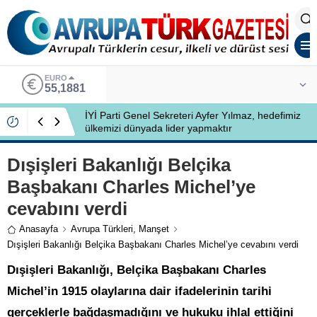
EURO
55,1881
İYİ Parti Genel Sekreteri Ayfer Yılmaz, hedefimiz
ülkemizi dünyada lider yapmaktır
Dışişleri Bakanlığı Belçika
Başbakanı Charles Michel’ye
cevabını verdi
Anasayfa
Avrupa Türkleri
,
Manşet
Dışişleri Bakanlığı Belçika Başbakanı Charles Michel’ye cevabını verdi
Dışişleri Bakanlığı, Belçika Başbakanı Charles
Michel’in 1915 olaylarına dair ifadelerinin tarihi
gerçeklerle bağdaşmadığını ve hukuku ihlal ettiğini