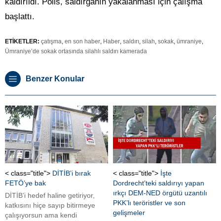
kaldırıldı. Polis, saldırganın yakalanması için çalışma
başlattı.
ETİKETLER:
çatışma
,
en son haber
,
Haber
,
saldırı
,
silah
,
sokak
,
ümraniye
,
Ümraniye’de sokak ortasında silahlı saldırı kamerada
Benzer Konular
< class="title">
DİTİB’i bırak
< class="title">
İşte
FETÖ’ye bak
Dordrecht’teki saldırıyı yapan
ırkçı DEM-NED örgütü uzantılı
DİTİB’i hedef haline getiriyor,
PKK’lı teröristler ve son
katkısını hiçe sayıp bitirmeye
gelişmeler
çalışıyorsun ama kendi