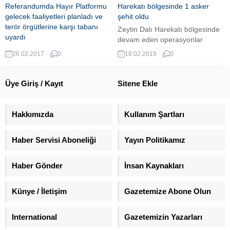
merak ediliyor.
Referandumda Hayır Platformu
Harekatı bölgesinde 1 asker
gelecek faaliyetleri planladı ve
şehit oldu
terör örgütlerine karşı tabanı
Zeytin Dalı Harekatı bölgesinde
uyardı
devam eden operasyonlar
26 Şubat'ta Rotterdam'da
sırasında, bir asker şehit oldu.
26.02.2017
0
18.02.2019
0
Hollanda Referandumda Hayır
Platformu ikinci toplantısını
yaparak önemli kararlar aldı.
Üye Giriş / Kayıt
Sitene Ekle
Hakkımızda
Kullanım Şartları
Haber Servisi Aboneliği
Yayın Politikamız
Haber Gönder
İnsan Kaynakları
Künye / İletişim
Gazetemize Abone Olun
International
Gazetemizin Yazarları