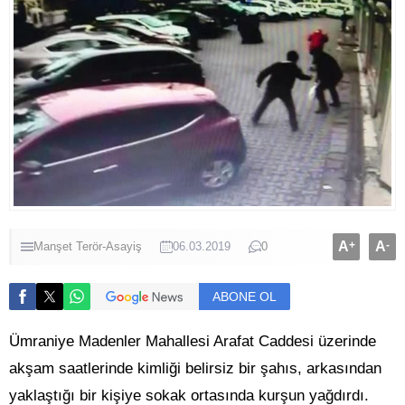
A
+
A
-
Manşet
Terör-Asayiş
06.03.2019
0
ABONE OL
Ümraniye Madenler Mahallesi Arafat Caddesi üzerinde
akşam saatlerinde kimliği belirsiz bir şahıs, arkasından
yaklaştığı bir kişiye sokak ortasında kurşun yağdırdı.