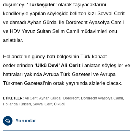
düşünceyi
‘Türkeşçiler’
olarak taşıyacaklarını
kendileriyle yapılan söyleşide belirten kızı Sevval Cerit
ve damadı Ayhan Gürdal ile Dordrecht Ayasofya Camii
ve HDV Yavuz Sultan Selim Camii müdavimleri onu
anlattılar.
Hollanda’nın güney-batı bölgesinin Türk kanaat
önderlerinden
‘Ülkü Devi’ Ali Cerit
‘i anlatan söyleşiler ve
hatıraları yakında Avrupa Türk Gazetesi ve Avrupa
Türkmen Gazetesi’nin ortak yayınında sizlerle olacak.
ETİKETLER:
Ali Cerit
,
Ayhan Gürdal
,
Dordrecht
,
Dordrecht Ayasofya Camii
,
Hollanda Türkleri
,
Sevval Cerit
,
Ülkücü
Yorumlar