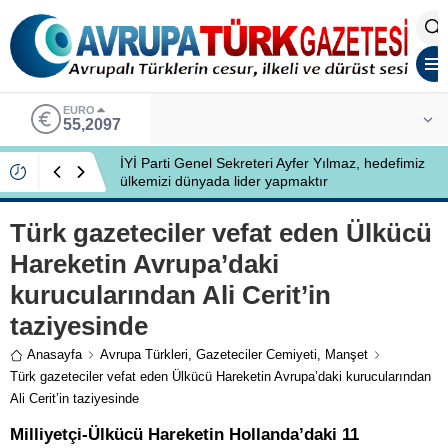
EURO
55,2097
İYİ Parti Genel Sekreteri Ayfer Yılmaz, hedefimiz
ülkemizi dünyada lider yapmaktır
Türk gazeteciler vefat eden Ülkücü
Hareketin Avrupa’daki
kurucularından Ali Cerit’in
taziyesinde
Anasayfa
Avrupa Türkleri
,
Gazeteciler Cemiyeti
,
Manşet
Türk gazeteciler vefat eden Ülkücü Hareketin Avrupa’daki kurucularından
Ali Cerit’in taziyesinde
Milliyetçi-Ülkücü Hareketin Hollanda’daki 11