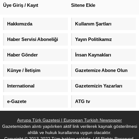
Üye Giriş / Kayıt
Sitene Ekle
Hakkımızda
Kullanım Şartları
Haber Servisi Aboneliği
Yayın Politikamız
Haber Gönder
İnsan Kaynakları
Künye / İletişim
Gazetemize Abone Olun
International
Gazetemizin Yazarları
e-Gazete
ATG tv
Avrupa Türk Gazetesi | European Turkish Newspaper
Gazetemizden alıntı yapılırken aktif link verilerek kaynak gösterilmesi
ahlâk ve hukuk kurallarına uygun olacaktır.
Copyright © 2013-2022 Tüm hakları saklıdır. / All Rights Reserved.