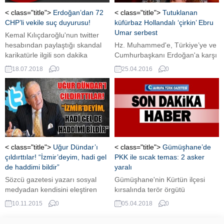
Grup Başkanı için çalışmalar
Hollanda Dışişleri Bakanı Bert
sürüyor. İYİ Parti Ankara
Koenders'a sitemde bulundu.
< class="title">
Erdoğan’dan 72
< class="title">
Tutuklanan
Milletvekili Şenol Bal’ın Meclis
CHP’li vekile suç duyurusu!
küfürbaz Hollandalı ‘çirkin’ Ebru
Grup...
Umar serbest
Kemal Kılıçdaroğlu'nun twitter
hesabından paylaştığı skandal
Hz. Muhammed'e, Türkiye’ye ve
karikatürle ilgili son dakika
Cumhurbaşkanı Erdoğan'a karşı
gelişmeler var. Cumhurbaşkanı
çirkin hakaretler içeren
18.07.2018
0
25.04.2016
0
Recep Tayyip Erdoğan CHP
paylaşımlarda bulunan
Lideri Kemal Kılıçdaroğlu ve 72
Hollandalı yazar Ebru Umar,
CHP'li vekil hakkında da suç
Kuşadası'nda gözaltına alındı.
duyurusunda bulundu.
Hemen harekete geçen bazı
CHP'liler Umar'a sahip çıkarak
avukatlığına soyundular.
< class="title">
Uğur Dündar’ı
< class="title">
Gümüşhane’de
çıldırttılar! “İzmir’deyim, hadi gel
PKK ile sıcak temas: 2 asker
de haddimi bildir”
yaralı
Sözcü gazetesi yazarı sosyal
Gümüşhane'nin Kürtün ilçesi
medyadan kendisini eleştiren
kırsalında terör örgütü
politikacıya "İzmir'deyim, gel de
mensupları ile sıcak temas
10.11.2015
0
05.04.2018
0
haddimi bildir" diyerek tepki
sağlandı. Yaşanan çatışmada 2
gösterdi.
askerin yaralandığı öğrenildi.