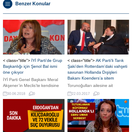
Benzer Konular
< class="title">
İYİ Parti’de Grup
< class="title">
AK Parti’li Tarık
Başkanlığı için Şenol Bal ismi
Şaki’den Rotterdam’daki vahşeti
öne çıkıyor
savunan Hollanda Dışişleri
Bakanı Koenders’a sitem
İYİ Parti Genel Başkanı Meral
Akşener’in Meclis’te kendisine
Torunoğulları ailesine ait
vekalet edecek ismin de kadın
EdelStaal şirketler grubu'nun 15
30.06.2018
0
22.03.2017
0
olmasını istediği konuşuluyor.
Mart 2017 Hollanda
Akşener’in, grup başkanı olarak
Parlamentosu seçimleri'nden bir
Ankara Milletvekili Şenol Bal’ı
akşam önce düzenlediği
düşündüğü belirtiliyor 24
akşamda, AK Parti'den 2015'te
Haziran seçimleriyle ilk kez
Kars Millevtekili aday adayı olan
Meclis’e giren İYİ Parti’de Meclis
genç hukukçu Tarık Şaki,