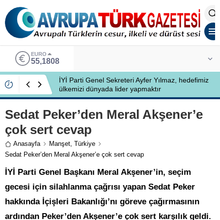
EURO
55,1808
İYİ Parti Genel Sekreteri Ayfer Yılmaz, hedefimiz
ülkemizi dünyada lider yapmaktır
Sedat Peker’den Meral Akşener’e
çok sert cevap
Anasayfa
Manşet
,
Türkiye
Sedat Peker’den Meral Akşener’e çok sert cevap
İYİ Parti Genel Başkanı Meral Akşener’in, seçim
gecesi için silahlanma çağrısı yapan Sedat Peker
hakkında İçişleri Bakanlığı’nı göreve çağırmasının
ardından Peker’den Akşener’e çok sert karşılık geldi.