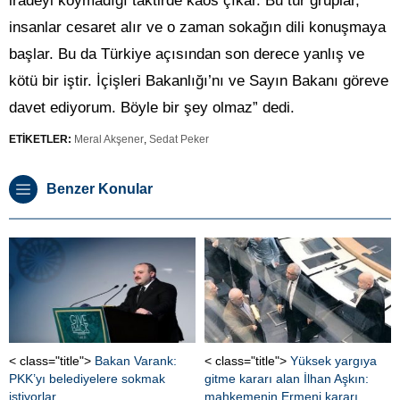
iradeyi koymadığı taktirde kaos çıkar. Bu tür gruplar,
insanlar cesaret alır ve o zaman sokağın dili konuşmaya
başlar. Bu da Türkiye açısından son derece yanlış ve
kötü bir iştir. İçişleri Bakanlığı’nı ve Sayın Bakanı göreve
davet ediyorum. Böyle bir şey olmaz” dedi.
ETİKETLER:
Meral Akşener
,
Sedat Peker
Benzer Konular
< class="title">
Bakan Varank:
< class="title">
Yüksek yargıya
PKK’yı belediyelere sokmak
gitme kararı alan İlhan Aşkın:
istiyorlar
mahkemenin Ermeni kararı