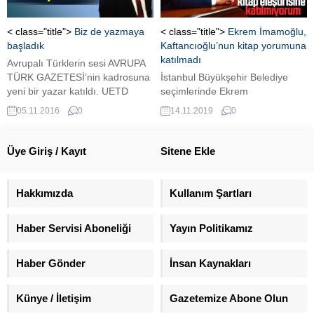
notuyla paylaştı.
Arap işlerine müdahelede
bulunulduğunu savundu. “ARAP
İŞLERİNE MÜDAHALE
< class="title">
Biz de yazmaya
< class="title">
Ekrem İmamoğlu,
OLDUĞUNU DOĞRULUYOR”
başladık
Kaftancıoğlu’nun kitap yorumuna
BAE hükümetinin yazılı
katılmadı
Avrupalı Türklerin sesi AVRUPA
açıklamasında, “BAE, Türkiye’nin
TÜRK GAZETESİ’nin kadrosuna
İstanbul Büyükşehir Belediye
Suriye’ye askeri saldırganlığını...
yeni bir yazar katıldı. UETD
seçimlerinde Ekrem
Bonn Başkanı Halit Turanoğlu,
İmamoğlu’nun kampanya
05.11.2016
0
14.11.2019
0
yazılarıyla artık AVRUPA TÜRK
direktörlüğünü yapan Necati
GAZETESİ'nde.
Özkan’ın kaleme aldığı ve 6
ayda yapılan iki İstanbul seçimi
Üye Giriş / Kayıt
Sitene Ekle
ve Ekrem İmamoğlu’nun bu
dönemde yaşadıklarını anlatan
“Kahramanın Yolculuğu” adlı
Hakkımızda
Kullanım Şartları
kitap CHP İstanbul İl Başkanı
Canan Kaftancıoğlu tarafından
Haber Servisi Aboneliği
Yayın Politikamız
sert bir dille eleştirilmişti. İstanbul
ile Berlin’in kardeş şehirler
olması nedeniyle Berlin...
Haber Gönder
İnsan Kaynakları
Künye / İletişim
Gazetemize Abone Olun