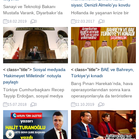
siyasi; Denizli Almelo’yu kovdu
Sanayi ve Teknoloji Bakanı
Mustafa Varank, Diyarbakır’da
Hollanda ile yaşanan krize bir
yerel seçimlere yönelik önemli
yenisi daha eklendi.
18.02.2019
0
22.03.2017
0
mesajlar verdi.
< class="title">
Sosyal medyada
< class="title">
BAE ve Bahreyn,
‘Hakimeyet Milletindir’ notuyla
Türkiye’yi kınadı
paylaştı
Barış Pınarı Harekatı’nda, hava
Türkiye Cumhurbaşkanı Recep
operasyonlarından sonra kara
Tayyip Erdoğan, sosyal medya
operasyonlarıyla da teröristlere
hesabı Twitter üzerinden, eski
ağır darbeler vurulmaya devam
15.07.2018
0
11.10.2019
0
TBMM binasında düzenlenen
ediyor. Birleşik Arap Emirlikleri
Cumhurbaşkanlığı Kabinesi 1.
(BAE) ve Bahreyn, Türkiye’nin
Toplantısı Açılış Töreni'ndeki
Suriye’nin doğusuna başlattığı
konuşması sırasında çekilen
askeri operasyonu şiddetle
fotoğrafı "Hakimiyet milletindir"
kınadıklarını, bu operasyonla