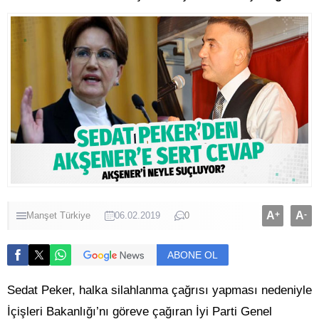
A
+
A
-
Manşet
Türkiye
06.02.2019
0
ABONE OL
Sedat Peker, halka silahlanma çağrısı yapması nedeniyle
İçişleri Bakanlığı’nı göreve çağıran İyi Parti Genel