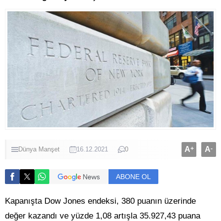
A
+
A
-
Dünya
Manşet
16.12.2021
0
ABONE OL
Kapanışta Dow Jones endeksi, 380 puanın üzerinde
değer kazandı ve yüzde 1,08 artışla 35.927,43 puana