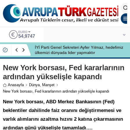
EURO
54,9747
İYİ Parti Genel Sekreteri Ayfer Yılmaz, hedefimiz
ülkemizi dünyada lider yapmaktır
New York borsası, Fed kararlarının
ardından yükselişle kapandı
Anasayfa
Dünya
,
Manşet
New York borsası, Fed kararlarının ardından yükselişle kapandı
New York borsası, ABD Merkez Bankasının (Fed)
beklentiler dahilinde faiz oranını değiştirmemesi ve
varlık alımlarını azaltma hızını 2 katına çıkarmasının
ardından günü yükselişle tamamladı….