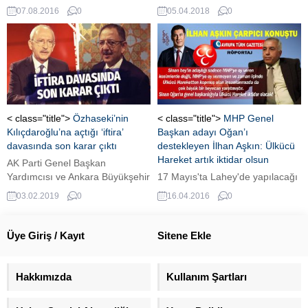
Şehitler Mitingi'nde tarihi
binasına boya şişeleri firlatan
07.08.2016
0
05.04.2018
0
görüntüler ortaya çıktı.
anarşist “Ruvikonas” örgtütü,
sosyal medyada (Live Leak)
saldırının görüntülerini yayınladı.
Ancak, bu görüntüler bir süre
sonra yayından kaldırıldı.
< class="title">
Özhaseki’nin
< class="title">
MHP Genel
Kılıçdaroğlu’na açtığı ‘iftira’
Başkan adayı Oğan’ı
davasında son karar çıktı
destekleyen İlhan Aşkın: Ülkücü
Hareket artık iktidar olsun
AK Parti Genel Başkan
Yardımcısı ve Ankara Büyükşehir
17 Mayıs'ta Lahey'de yapılacağı
Belediye Başkan adayı Mehmet
duyurulan ve MHP Genel
03.02.2019
0
16.04.2016
0
Özhaseki'nin, CHP Genel
Başkan adayı Dr.Sinan Oğan'ın
Başkanı Kemal Kılıçdaroğlu
katılacağı "Bugün Kurultay, Yarın
aleyhine 9 yıl önce 'iftira'
İktidar" için Büyük Buluşma'nın
Üye Giriş / Kayıt
Sitene Ekle
iddiasıyla açtığı tazminat
hazırlıkları sürerken 'Nevruz
davasında, Yargıtay'dan onama
Şöleni' ve gelişmeler hakkında
kararı çıktı.
Hollanda Azerbaycan Türk Kültür
Hakkımızda
Kullanım Şartları
Derneği Başkanı İlhan Aşkın'la
söyleştik. İlhan Aşkın çarpıcı