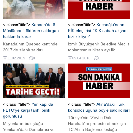
< class="title">
Kanada’da 6
< class="title">
Kocaoğlu’ndan
Müslüman’ı öldüren saldırgan
KİK eleştirisi: “KİK sabah akşam
hakkında karar
bizi kik’liyor”
Kanada'nın Quebec kentinde
İzmir Büyükşehir Belediye Meclis
2017'de silahlı saldırı
toplantısının Nisan ayı ilk
düzenlediği camide ibadet eden
oturumu, gerçekleştirildi.
11.02.2019
0
09.04.2018
0
6 kişiyi katleden Alexandre
Toplantıda Büyükşehir
Bissonnette'e ömür boyu hapis
Belediyesi’nin denetim raporu
cezası verildi.
görüşüldü. Meclis oturumunda
yatırımların yarım kaldığına dair
eleştirileri yanıtlayan Başkan Aziz
Kocaoğlu, Kamu İhale
Kurumu’nu (KİK) eleştirerek,
“KİK sabah akşam bizi kik’liyor”
< class="title">
Yenikapı’da
< class="title">
Atina’daki Türk
dedi. İzmir Büyükşehir Belediye
FETÖ’ye karşı tarihi birlik
konsolosluğuna böyle saldırdılar!
Meclisinin nisan ayı birinci
görüntüsü
Türkiye’nin “Zeytin Dalı
bileşimi, İzmir Büyükşehir
Milyonların buluştuğu
Harekatı”nı protesto etmek için
Belediye Başkanı...
Yenikapı'daki Demokrasi ve
TC Atina Başkonsolosluğu