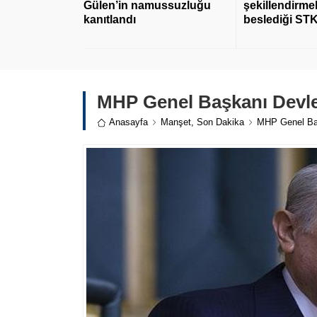
Gülen’in namussuzluğu
şekillendirmek
kanıtlandı
beslediği STK
MHP Genel Başkanı Devlet
Anasayfa
Manşet
,
Son Dakika
MHP Genel Baş