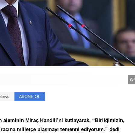
A
ABONE OL
aleminin Miraç Kandili’ni kutlayarak, “Birliğimizin,
iracına milletçe ulaşmayı temenni ediyorum.” dedi