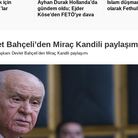
 için
Ayhan Durak Hollanda’da
İslam düşmanı
’lar
gündem oldu; Ejder
olarak Fethu
Köse’den FETÖ’ye dava
 Bahçeli’den Miraç Kandili paylaşım
kanı Devlet Bahçeli’den Miraç Kandili paylaşımı