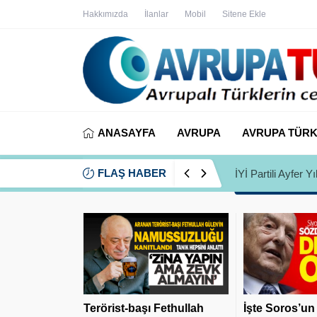
Hakkımızda
İlanlar
Mobil
Sitene Ekle
ANASAYFA
AVRUPA
AVRUPA TÜRK
FLAŞ HABER
İYİ Partili Ayfer
Terörist-başı Fethullah
İşte Soros’un