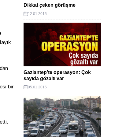
Dikkat çeken görüşme
12.01.2015
e
layık
adan
Gaziantep’te operasyon: Çok
sayıda gözaltı var
esi bir
05.01.2015
tti.