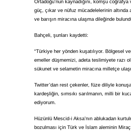
Ortadoğu’nun kaynadığını, komşu coğrafya ve
güç, çıkar ve nüfuz mücadelelerinin altında a
ve barışın miracına ulaşma dileğinde bulund
Bahçeli, şunları kaydetti:
“Türkiye her yönden kuşatılıyor. Bölgesel v
emeller düşmemizi, adeta teslimiyete razı olm
sükunet ve selametin miracına milletçe ula
Twitter’dan rest çekenler, füze diliyle konuş
kardeşliğin, sımsıkı sarılmanın, milli bir ku
ediyorum.
Hüzünlü Mescid-i Aksa’nın ablukadan kurtul
bozulması için Türk ve İslam aleminin Miraç K