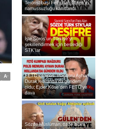
Terörist-başı Fethullah Gülen’in
namussuzluğu kanıtlandı
İşte Soros’un Türkiye’yi
şekillendirmek için beslediği
STK’lar
FETÖ kumpası mağduru Ayhan
+
A
-
Durak Hollanda’da gündem
oldu; Ejder Köse’den FETÖ’ye
dava
Sözde Müslüman, özde İslam