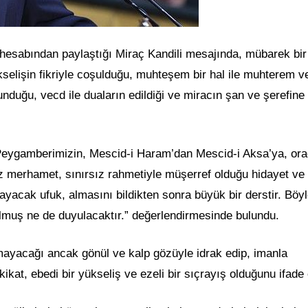
hesabından paylaştığı Miraç Kandili mesajında, mübarek bir
kselişin fikriyle coşulduğu, muhteşem bir hal ile muhterem v
nduğu, vecd ile duaların edildiği ve miracın şan ve şerefine 
 Peygamberimizin, Mescid-i Haram’dan Mescid-i Aksa’ya, or
 merhamet, sınırsız rahmetiyle müşerref olduğu hidayet ve
ayacak ufuk, almasını bildikten sonra büyük bir derstir. Böyl
lmuş ne de duyulacaktır.” değerlendirmesinde bulundu.
mayacağı ancak gönül ve kalp gözüyle idrak edip, imanla
ikat, ebedi bir yükseliş ve ezeli bir sıçrayış olduğunu ifade e