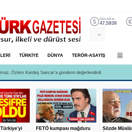
DOLAR
47,5939
LERİ
TÜRKİYE
DÜNYA
TERÖR-ASAYİŞ
 Yılmaz, Özlem Kardeş Sancar’a gündemi değerlendirdi
 Türkiye’yi
FETÖ kumpası mağduru
Sözde Müslü