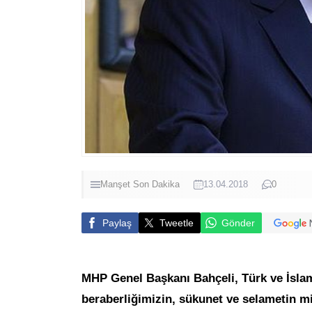
Manşet
Son Dakika
13.04.2018
0
Paylaş
Tweetle
Gönder
MHP Genel Başkanı Bahçeli, Türk ve İslam 
beraberliğimizin, sükunet ve selametin m