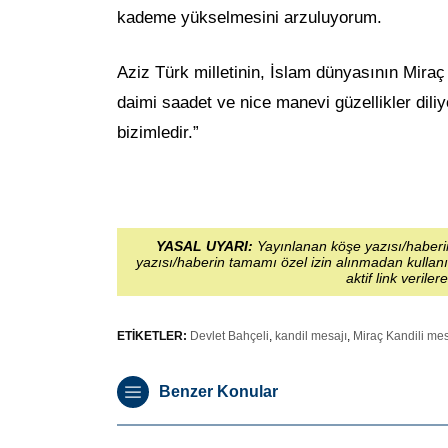
kademe yükselmesini arzuluyorum.
Aziz Türk milletinin, İslam dünyasının Miraç 
daimi saadet ve nice manevi güzellikler dili
bizimledir.”
YASAL UYARI:
Yayınlanan köşe yazısı/haberin
yazısı/haberin tamamı özel izin alınmadan kullanı
aktif link veriler
ETİKETLER:
Devlet Bahçeli
,
kandil mesajı
,
Miraç Kandili mes
Benzer Konular