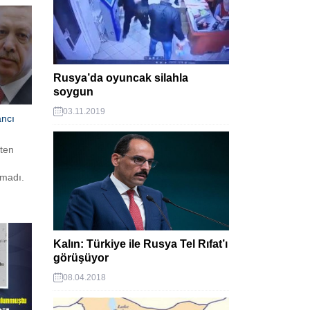
Rusya’da oyuncak silahla
soygun
03.11.2019
ncı
'ten
madı.
olarak 9
Kalın: Türkiye ile Rusya Tel Rıfat’ı
görüşüyor
08.04.2018