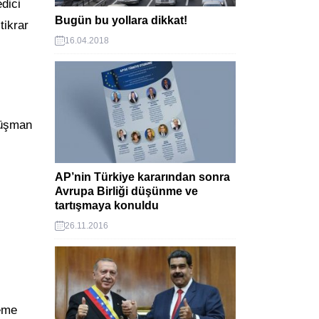
dici
Bugün bu yollara dikkat!
tikrar
16.04.2018
Düşman
AP’nin Türkiye kararından sonra
Avrupa Birliği düşünme ve
tartışmaya konuldu
26.11.2016
deme