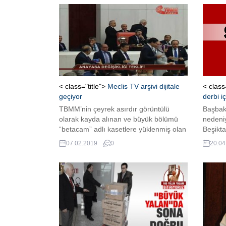
< class="title">
Meclis TV arşivi dijitale
< class
geçiyor
derbi i
TBMM’nin çeyrek asırdır görüntülü
Başbaka
olarak kayda alınan ve büyük bölümü
nedeni
“betacam” adlı kasetlere yüklenmiş olan
Beşikta
hafızası, dijital ortama aktarılarak
Yıldırı
07.02.2019
0
20.04
korunacak.
soruştu
müeyyi
karşılı
Yıldır
Kupası
Beşikta
Yıldırı