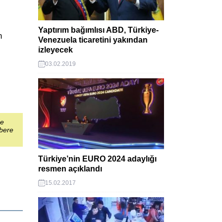
Yaptırım bağımlısı ABD, Türkiye-
n
Venezuela ticaretini yakından
izleyecek
03.02.2019
şe
abere
Türkiye’nin EURO 2024 adaylığı
resmen açıklandı
15.02.2017