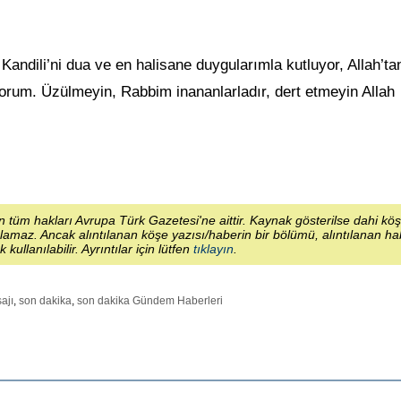
Kandili’ni dua ve en halisane duygularımla kutluyor, Allah’ta
yorum. Üzülmeyin, Rabbim inananlarladır, dert etmeyin Allah
 tüm hakları Avrupa Türk Gazetesi'ne aittir. Kaynak gösterilse dahi kö
lamaz. Ancak alıntılanan köşe yazısı/haberin bir bölümü, alıntılanan h
ek kullanılabilir. Ayrıntılar için lütfen
tıklayın
.
ajı
,
son dakika
,
son dakika Gündem Haberleri