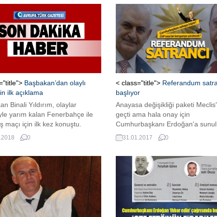
="title">
Başbakan’dan olaylı
< class="title">
Referandum satra
çin ilk açıklama
başlıyor
n Binali Yıldırım, olaylar
Anayasa değişikliği paketi Meclis
yle yarım kalan Fenerbahçe ile
geçti ama hala onay için
ş maçı için ilk kez konuştu.
Cumhurbaşkanı Erdoğan'a sunul
m, “TFF de gerekli araştırma
Bu beklemenin iktidar kanadının
.2018
0
31.01.2017
0
rmaları yapıyor. Ne gibi
stratejik bir hamlesi olduğu ifade
desi varsa sorumlu olanlar
edilirken olası referandum tarihi 
ğı görecek” dedi. Başbakan Binali
Nisan ön plana çıkıyor.
ım, cuma namazı sonrası Türkiye
’nda yarım kalan Fenerbahçe-
ş maçına ilişkin soruyu yanıtladı.
m şunları söyledi: “Şenol...