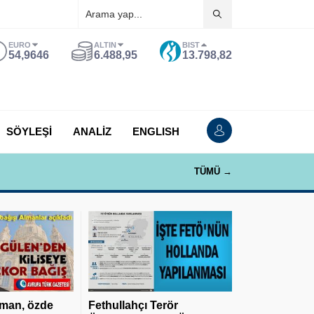
EURO
ALTIN
BIST
54,9646
6.488,95
13.798,82
SÖYLEŞİ
ANALİZ
ENGLISH
TÜMÜ →
man, özde
Fethullahçı Terör