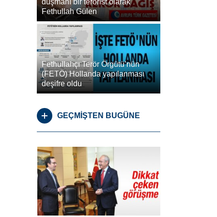
düşmanı bir terörist olarak
Fethullah Gülen
Fethullahçı Terör Örgütü’nün
(FETÖ) Hollanda yapılanması
deşifre oldu
GEÇMİŞTEN BUGÜNE