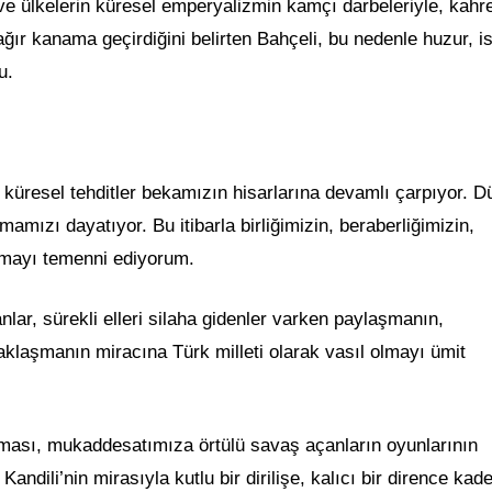
 ülkelerin küresel emperyalizmin kamçı darbeleriyle, kahre
ğır kanama geçirdiğini belirten Bahçeli, bu nedenle huzur, is
u.
e küresel tehditler bekamızın hisarlarına devamlı çarpıyor. 
amızı dayatıyor. Bu itibarla birliğimizin, beraberliğimizin,
şmayı temenni ediyorum.
anlar, sürekli elleri silaha gidenler varken paylaşmanın,
caklaşmanın miracına Türk milleti olarak vasıl olmayı ümit
ması, mukaddesatımıza örtülü savaş açanların oyunlarının
andili’nin mirasıyla kutlu bir dirilişe, kalıcı bir dirence ka