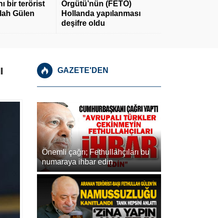
 bir terörist
Örgütü’nün (FETÖ)
llah Gülen
Hollanda yapılanması
deşifre oldu
ı
GAZETE'DEN
Önemli çağrı; Fethullahçıları bu
numaraya ihbar edin