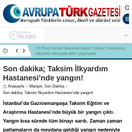
ALTIN
6.660,55
İYİ Partili Ayfer Yılmaz, Özlem Kardeş Sancar’a
gündemi değerlendirdi
Son dakika; Taksim İlkyardım
Hastanesi’nde yangın!
Anasayfa
Manşet
,
Son Dakika
Son dakika; Taksim İlkyardım Hastanesi’nde yangın!
İstanbul’da Gaziosmanpaşa Taksim Eğitim ve
Araştırma Hastanesi’nde büyük bir yangın çıktı.
Yangın kısa sürede tüm binayı sardı. Zaman zaman
patlamaların da meydana geldiği yangın nedeniyle