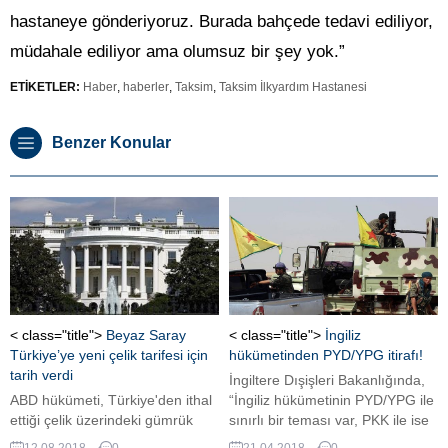
hastaneye gönderiyoruz. Burada bahçede tedavi ediliyor,
müdahale ediliyor ama olumsuz bir şey yok.”
ETİKETLER:
Haber
,
haberler
,
Taksim
,
Taksim İlkyardım Hastanesi
Benzer Konular
< class="title">
Beyaz Saray
< class="title">
İngiliz
Türkiye’ye yeni çelik tarifesi için
hükümetinden PYD/YPG itirafı!
tarih verdi
İngiltere Dışişleri Bakanlığında,
ABD hükümeti, Türkiye'den ithal
“İngiliz hükümetinin PYD/YPG ile
ettiği çelik üzerindeki gümrük
sınırlı bir teması var, PKK ile ise
tarifesi oranını iki katına
hiçbir teması yok.” denildi
12.08.2018
0
21.04.2018
0