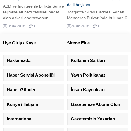
da il başkanı
ABD ve İngiltere ile birlikte Suriye
rejimine ait bazı tesisleri hedef
Yozgat’ta Sivas Caddesi Adnan
alan askeri operasyonun
Menderes Bulvarı’nda bulunan 6
başarıya ulaştığını söyleyen
katlı, 12 daireli Ersoy
16.04.2018
0
30.06.2018
0
Fransa Cumhurbaşkanı
Apartmanı’ndan son 27 yılda 4
Emmanuel Macron’dan ilginç bir
vekil 6 il başkanı çıktı. Apartman,
Türkiye yorumu geldi. Fransız
Milliyetçi Hareket Partisi’nden 2,
Üye Giriş / Kayıt
Sitene Ekle
televizyon kanallarına konuşan
Adalet ve Kalkınma Partisi ve
Macron, Ruslar karşısında
Cumhuriyet Halk Partisi’nden ise
yeninden kredibilite elde
1 milletvekilini Meclis’e gönderdi
Hakkımızda
Kullanım Şartları
ettiklerini belirterek,
Yozgat ’ta Sivas Caddesi Adnan
operasyonun Türkler ile Rusları
Menderes Bulvarı’nda bulunan
Haber Servisi Aboneliği
Yayın Politikamız
ayırmayı sağladığını söyledi.
6...
ABD, İngiltere ve Fransa
tarafından...
Haber Gönder
İnsan Kaynakları
Künye / İletişim
Gazetemize Abone Olun
International
Gazetemizin Yazarları