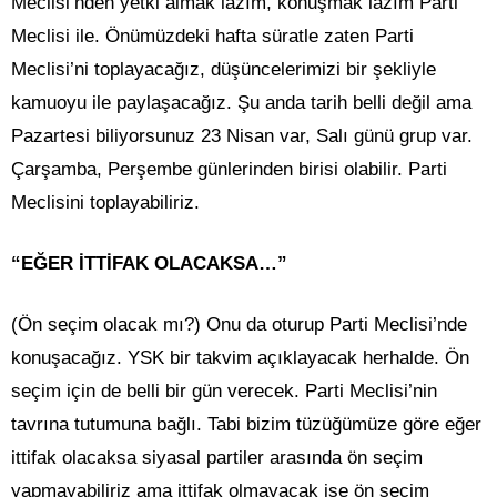
Meclisi’nden yetki almak lazım, konuşmak lazım Parti
Meclisi ile. Önümüzdeki hafta süratle zaten Parti
Meclisi’ni toplayacağız, düşüncelerimizi bir şekliyle
kamuoyu ile paylaşacağız. Şu anda tarih belli değil ama
Pazartesi biliyorsunuz 23 Nisan var, Salı günü grup var.
Çarşamba, Perşembe günlerinden birisi olabilir. Parti
Meclisini toplayabiliriz.
“EĞER İTTİFAK OLACAKSA…”
(Ön seçim olacak mı?) Onu da oturup Parti Meclisi’nde
konuşacağız. YSK bir takvim açıklayacak herhalde. Ön
seçim için de belli bir gün verecek. Parti Meclisi’nin
tavrına tutumuna bağlı. Tabi bizim tüzüğümüze göre eğer
ittifak olacaksa siyasal partiler arasında ön seçim
yapmayabiliriz ama ittifak olmayacak ise ön seçim