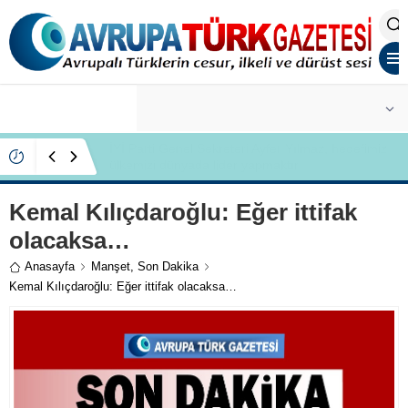
ALTIN
6.623,43
İYİ Partili Ayfer Yılmaz, Özlem Kardeş Sancar’a
gündemi değerlendirdi
Kemal Kılıçdaroğlu: Eğer ittifak
olacaksa…
Anasayfa
Manşet
,
Son Dakika
Kemal Kılıçdaroğlu: Eğer ittifak olacaksa…