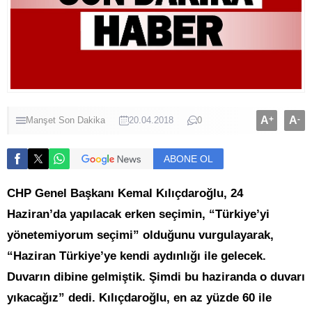
A
+
A
-
Manşet
Son Dakika
20.04.2018
0
ABONE OL
CHP Genel Başkanı Kemal Kılıçdaroğlu, 24
Haziran’da yapılacak erken seçimin, “Türkiye’yi
yönetemiyorum seçimi” olduğunu vurgulayarak,
“Haziran Türkiye’ye kendi aydınlığı ile gelecek.
Duvarın dibine gelmiştik. Şimdi bu haziranda o duvarı
yıkacağız” dedi. Kılıçdaroğlu, en az yüzde 60 ile