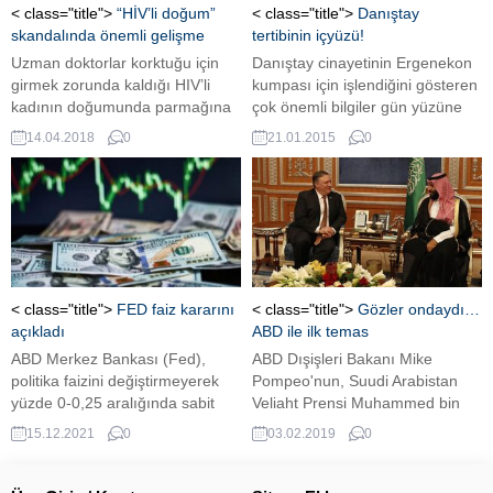
“Orta yolu bulma, yeniden ele
herhangi bir kesinti olmadığı
< class="title">
“HİV’li doğum”
< class="title">
Danıştay
alma ve uzlaşıya ilişkin...
bildirildi. Türk makamlarının
skandalında önemli gelişme
tertibinin içyüzü!
Suriye’deki gelişmelerle ilgili
Uzman doktorlar korktuğu için
Danıştay cinayetinin Ergenekon
her...
girmek zorunda kaldığı HIV’li
kumpası için işlendiğini gösteren
kadının doğumunda parmağına
çok önemli bilgiler gün yüzüne
iğne batan asistan doktor
çıkıyor. Dönemin İstanbul
14.04.2018
0
21.01.2015
0
D.D.’nin 1 ve 3 aylık
İstihbarat Şube Başkanı Ahmet
kontrollerinde virüse
İlhan Güler, Emekli Albay
rastlanmadı, görevine döndü.
Muzaffer Tekin ile Alpaslan
HIV’in bulaşmadığı minik bebek
Arslan arasında Emniyet eliyle
de takip altında Dicle
olmayan bir bağ kurulduğunu
Üniversitesi’ndeki HIV’li doğum
açıkladı. Ankara İstihbarat
skandalıyla ilgili adli ve idari
Şubesinin kendisine “Örgütsel
soruşturma sürüyor.
bağ önemli değil, biz
< class="title">
FED faiz kararını
< class="title">
Gözler ondaydı…
Habertürk’ün “Yemininizden
ilişkilendiriyoruz” dediğini aktardı.
açıkladı
ABD ile ilk temas
utanın” başlığıyla duyurduğu
ABD Merkez Bankası (Fed),
ABD Dışişleri Bakanı Mike
olay,...
politika faizini değiştirmeyerek
Pompeo'nun, Suudi Arabistan
yüzde 0-0,25 aralığında sabit
Veliaht Prensi Muhammed bin
bıraktı.
Selman ile bir araya gelerek,
15.12.2021
0
03.02.2019
0
Suudi gazeteci Cemal
Kaşıkçı'nın kaybolmasını
görüştüğü belirtildi.