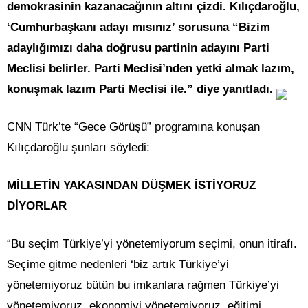
demokrasinin kazanacağının altını çizdi. Kılıçdaroğlu,
‘Cumhurbaşkanı adayı mısınız’ sorusuna “Bizim
adaylığımızı daha doğrusu partinin adayını Parti
Meclisi belirler. Parti Meclisi’nden yetki almak lazım,
konuşmak lazım Parti Meclisi ile.” diye yanıtladı.
CNN Türk’te “Gece Görüşü” programına konuşan
Kılıçdaroğlu şunları söyledi:
MİLLETİN YAKASINDAN DÜŞMEK İSTİYORUZ
DİYORLAR
“Bu seçim Türkiye’yi yönetemiyorum seçimi, onun itirafı.
Seçime gitme nedenleri ‘biz artık Türkiye’yi
yönetemiyoruz bütün bu imkanlara rağmen Türkiye’yi
yönetemiyoruz, ekonomiyi yönetemiyoruz, eğitimi