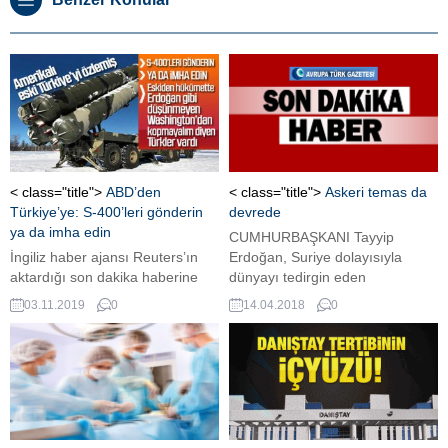
< class="title">
ABD’den
< class="title">
Askeri temas da
Türkiye’ye: S-400’leri gönderin
devrede
ya da imha edin
CUMHURBAŞKANI Tayyip
İngiliz haber ajansı Reuters’ın
Erdoğan, Suriye dolayısıyla
aktardığı son dakika haberine
dünyayı tedirgin eden
göre; gizlilik kaydıyla konuşan
Washington ve Moskova
03.11.2019
0
14.04.2018
0
yetkili, “Türkleri S-400’lerden
arasındaki gerilim nedeniyle ABD
caydırmak için hala çalışma
Başkanı Donald Trump ve Rusya
yapılıyor: İster kapatsın, ister
Devlet Başkanı Vladimir Putin’le
geri göndersin, ister imha etsin”
görüşmeler yaparken, Türk
ifadesini kullandı. Söz konusu
askeri ve güvenlik makamlarının
yetkili, bunun halen devam eden
ilgili ABD ve Rus makamlarıyla
bir mesele olduğunu belirterek,
temaslarda bulunduğu ve