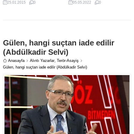
25.01.2015
0
05.05.2022
0
olarak bilinen Bugün Gazetesi ve
Konseyi'nde daimi temsilciliği
Cumhuriyet Gazetesine konuşan
hak ettiğini dile getirdi....
Kara, Cumhurbaşkanı Tayyip
Erdoğan'ın operasyonun bir
numarası olduğunu söyledi.
Gülen, hangi suçtan iade edilir
(Abdülkadir Selvi)
Anasayfa
Alıntı Yazarlar
,
Terör-Asayiş
Gülen, hangi suçtan iade edilir (Abdülkadir Selvi)