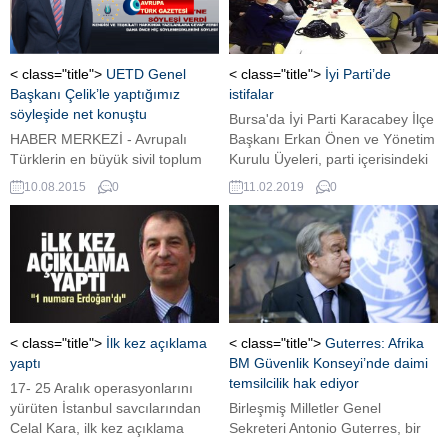
Mart ayında yapılan ve
kadınların iş dünyasındaki
yapabileceklerine ve güçlerine
dair role dikkat çeken
< class="title">
UETD Genel
< class="title">
İyi Parti’de
Korkusuz...
Başkanı Çelik’le yaptığımız
istifalar
söyleşide net konuştu
Bursa'da İyi Parti Karacabey İlçe
HABER MERKEZİ - Avrupalı
Başkanı Erkan Önen ve Yönetim
Türklerin en büyük sivil toplum
Kurulu Üyeleri, parti içerisindeki
kuruluşlarından bir tanesi olan
huzursuzlukları ve usulsüzlükleri
10.08.2015
0
11.02.2019
0
ve AK Parti’ye yakınlığıyla
gerekçe göstererek istifa etti.
tanınan Avrupalı Türk
Demokratlar Birliği’nin Genel
Başkanı Süleyman Çelik,
AVRUPA TÜRK GAZETESİ’ne
çarpıcı açıklamalarda bulundu.
< class="title">
İlk kez açıklama
< class="title">
Guterres: Afrika
yaptı
BM Güvenlik Konseyi’nde daimi
temsilcilik hak ediyor
17- 25 Aralık operasyonlarını
yürüten İstanbul savcılarından
Birleşmiş Milletler Genel
Celal Kara, ilk kez açıklama
Sekreteri Antonio Guterres, bir
yaptı. Cemaat'in yayın organı
Afrika ülkesinin BM Güvenlik