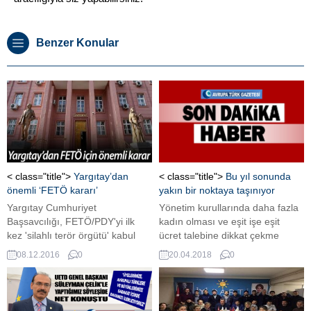
Benzer Konular
< class="title">
Yargıtay’dan
< class="title">
Bu yıl sonunda
önemli ‘FETÖ kararı’
yakın bir noktaya taşınıyor
Yargıtay Cumhuriyet
Yönetim kurullarında daha fazla
Başsavcılığı, FETÖ/PDY'yi ilk
kadın olması ve eşit işe eşit
kez 'silahlı terör örgütü' kabul
ücret talebine dikkat çekme
eden Erzincan Ağır Ceza
amaçlı ABD’nin finanasal
08.12.2016
0
20.04.2018
0
Mahkemesinin kararının
merkezi Wall Street’ta meşhur
onanmasını istedi.
boğanın karşısına yerleştirilen
‘korkusuz kız’ heykelinin yeni yeri
belli oldu. New York’ta 2017