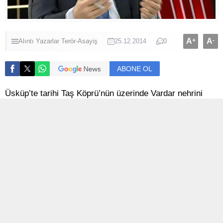
A
+
A
-
Alıntı Yazarlar
Terör-Asayiş
25.12.2014
0
ABONE OL
Üsküp’te tarihi Taş Köprü’nün üzerinde Vardar nehrini
seyrediyordum.
Tabii dilimde, ”Vardar Ovası” türküsü vardı.
Biri ısrarla köprünün ortasındaki tarihi işlemeleri
göstererek, “Erdogan, Erdogan” diyordu.
Hırvat olduğunu söyleyen bir genç yaklaştı, kırık bir
Türkçe ve tatlı bir Rumeli şivesiyle, ”Buranın