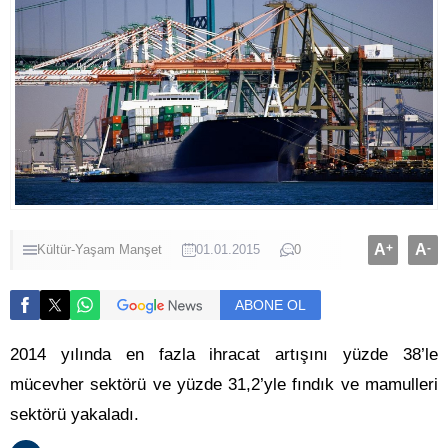
A
+
A
-
Kültür-Yaşam
Manşet
01.01.2015
0
ABONE OL
2014 yılında en fazla ihracat artışını yüzde 38’le
mücevher sektörü ve yüzde 31,2’yle fındık ve mamulleri
sektörü yakaladı.