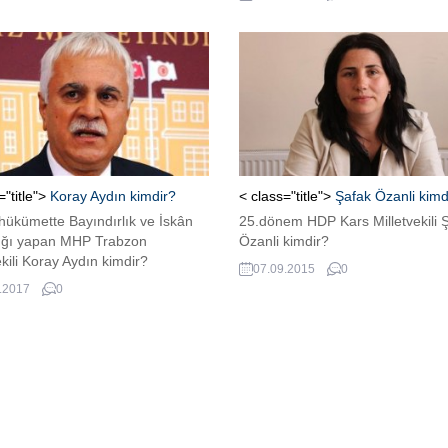
takım formasıyla başarılı bir kari
çizen Mustafa Pektemek’in yaşı 
futbol geçmişi merak edildi. İşte
Pektemek’in hayatına ilişkin bilgil
Aslen Sakaryalı olan Türk millî
futbolcu...
="title">
Koray Aydın kimdir?
< class="title">
Şafak Özanli kimd
 hükümette Bayındırlık ve İskân
25.dönem HDP Kars Milletvekili 
ığı yapan MHP Trabzon
Özanli kimdir?
ekili Koray Aydın kimdir?
07.09.2015
0
.2017
0