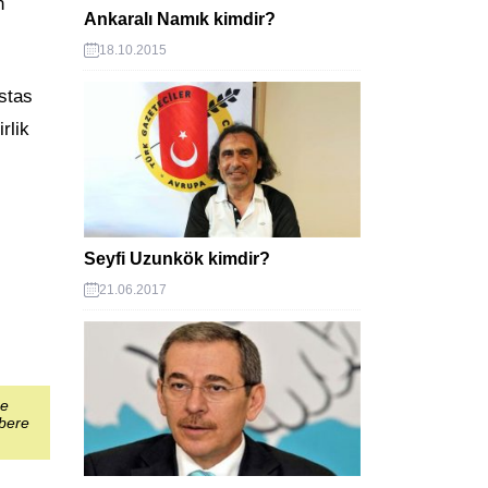
n
Ankaralı Namık kimdir?
18.10.2015
stas
rlik
Seyfi Uzunkök kimdir?
21.06.2017
şe
abere