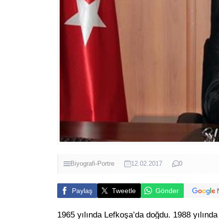
Biyografi-Portre
12.02.2017
0
Paylaş
Tweetle
Gönder
1965 yılında Lefkoşa’da doğdu. 1988 yılında 