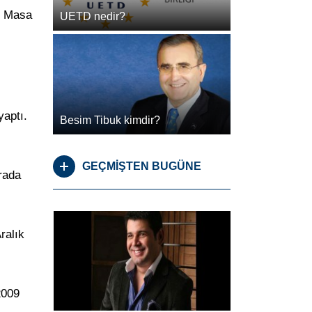
l, Masa
UETD nedir?
yaptı.
Besim Tibuk kimdir?
GEÇMİŞTEN BUGÜNE
rada
ralık
2009