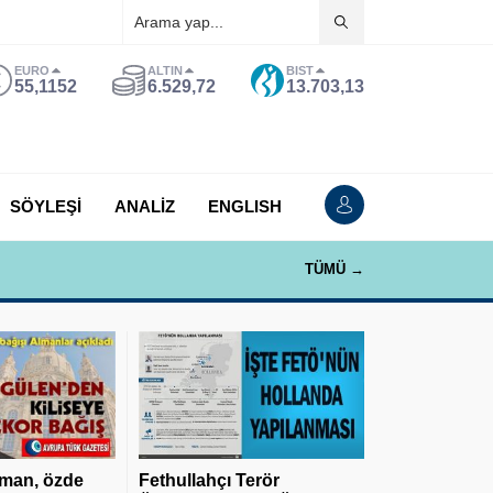
EURO
ALTIN
BIST
55,1152
6.529,72
13.703,13
SÖYLEŞİ
ANALİZ
ENGLISH
TÜMÜ →
man, özde
Fethullahçı Terör