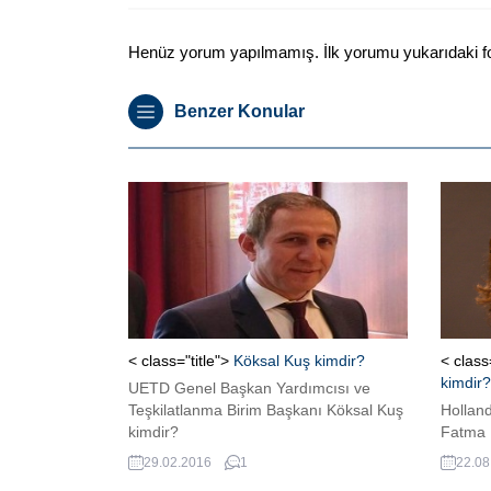
Henüz yorum yapılmamış. İlk yorumu yukarıdaki form
Benzer Konular
< class="title">
Köksal Kuş kimdir?
< class
kimdir?
UETD Genel Başkan Yardımcısı ve
Teşkilatlanma Birim Başkanı Köksal Kuş
Holland
kimdir?
Fatma 
29.02.2016
1
22.08