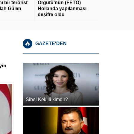
 bir terörist
Örgütü’nün (FETÖ)
llah Gülen
Hollanda yapılanması
deşifre oldu
GAZETE'DEN
yin
Sibel Kekilli kimdir?