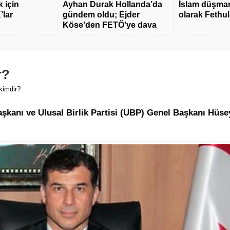
 için
Ayhan Durak Hollanda’da
İslam düşmanı
’lar
gündem oldu; Ejder
olarak Fethu
Köse’den FETÖ’ye dava
r?
kimdir?
kanı ve Ulusal Birlik Partisi (UBP) Genel Başkanı Hüse