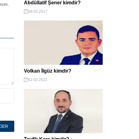
Abdüllatif Şener kimdir?
ayatı
,
28.02.2017
Volkan İlgüz kimdir?
02.02.2022