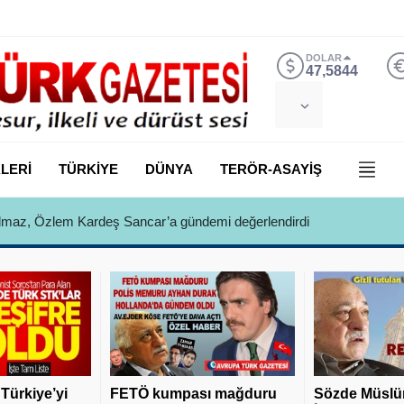
DOLAR
47,5844
LERİ
TÜRKİYE
DÜNYA
TERÖR-ASAYİŞ
 Yılmaz, Özlem Kardeş Sancar’a gündemi değerlendirdi
 Türkiye’yi
FETÖ kumpası mağduru
Sözde Müslü