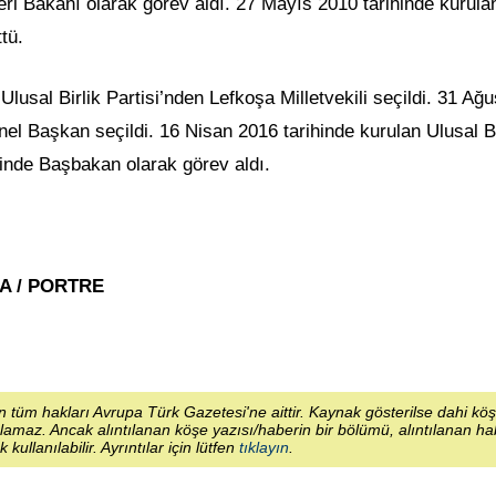
eri Bakanı olarak görev aldı. 27 Mayıs 2010 tarihinde kurula
tü.
sal Birlik Partisi’nden Lefkoşa Milletvekili seçildi. 31 Ağu
el Başkan seçildi. 16 Nisan 2016 tarihinde kurulan Ulusal Bi
inde Başbakan olarak görev aldı.
MA / PORTRE
 tüm hakları Avrupa Türk Gazetesi'ne aittir. Kaynak gösterilse dahi kö
lamaz. Ancak alıntılanan köşe yazısı/haberin bir bölümü, alıntılanan h
ek kullanılabilir. Ayrıntılar için lütfen
tıklayın
.