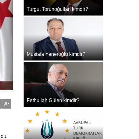
Turgut Torunoğulları kimdir?
Mustafa Yeneroğlu kimdir?
Fethullah Gülen kimdir?
+
A
-
ldu.