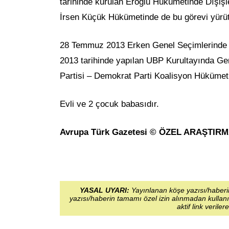
tarihinde kurulan Eroğlu Hükümetinde Dışişl
İrsen Küçük Hükümetinde de bu görevi yürüt
28 Temmuz 2013 Erken Genel Seçimlerinde Ulu
2013 tarihinde yapılan UBP Kurultayında Gen
Partisi – Demokrat Parti Koalisyon Hükümet
Evli ve 2 çocuk babasıdır.
Avrupa Türk Gazetesi © ÖZEL ARAŞTIR
YASAL UYARI:
Yayınlanan köşe yazısı/haberin
yazısı/haberin tamamı özel izin alınmadan kullanı
aktif link veriler