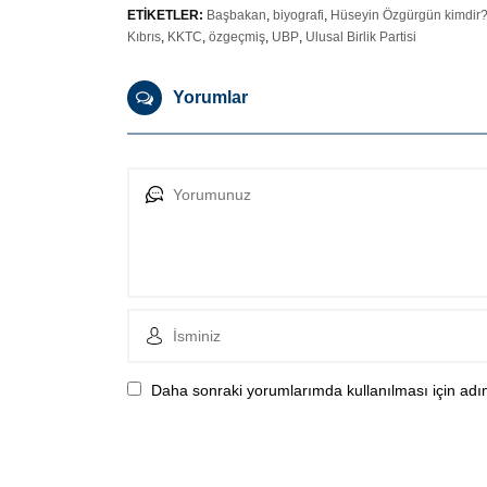
ETİKETLER:
Başbakan
,
biyografi
,
Hüseyin Özgürgün kimdir
Kıbrıs
,
KKTC
,
özgeçmiş
,
UBP
,
Ulusal Birlik Partisi
Yorumlar
Daha sonraki yorumlarımda kullanılması için adım