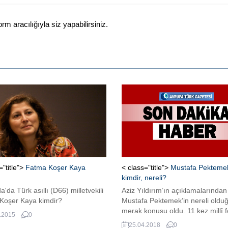
 aracılığıyla siz yapabilirsiniz.
="title">
Fatma Koşer Kaya
< class="title">
Mustafa Pekteme
kimdir, nereli?
a'da Türk asıllı (D66) milletvekili
Aziz Yıldırım’ın açıklamalarından
Koşer Kaya kimdir?
Mustafa Pektemek’in nereli oldu
merak konusu oldu. 11 kez millî 
.2015
0
giyen, 15 kez de Türkiye 21 Yaş Al
25.04.2018
0