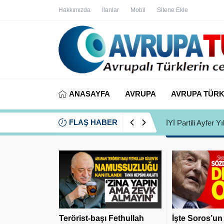
Hakkımızda
İlanlar
Mobil
Sitene Ekle
ANASAYFA
AVRUPA
AVRUPA TÜRK
FLAŞ HABER
İYİ Partili Ayfer
Terörist-başı Fethullah
İşte Soros’un