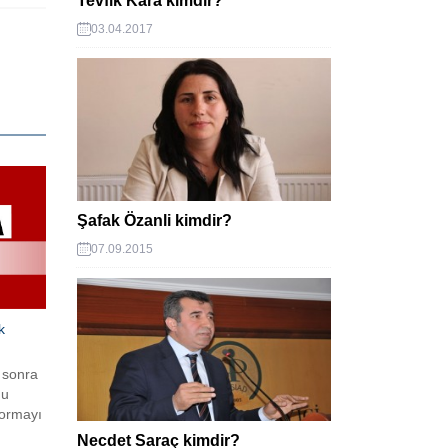
Tevfik Kara kimdir?
03.04.2017
Şafak Özanli kimdir?
07.09.2015
k
 sonra
ğu
formayı
tı millî
Necdet Saraç kimdir?