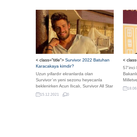
< class="title">
Survivor 2022 Batuhan
< class
Karacakaya kimdir?
57’inci
Uzun yıllardır ekranlarda olan
Bakanl
Survivor’ın yeni sezonu heyecanla
Milletv
beklenirken Acun Ilıcalı, Survivor All Star
18.06
2022 kadrosunu duyurdu. Survivor 2022
15.12.2021
0
kadrosunda, yarışmanın 2021 yılına
damgasını vuran ve iddialı isimlerden
biri olan Batuhan Karacakaya‘nın da yer
aldığı görüldü.