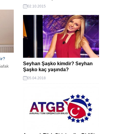
yer
02.10.2015
ve
 Mustafa
er!
ir?
Seyhan Şaşko kimdir? Seyhan
Şafak
Şaşko kaç yaşında?
05.04.2018