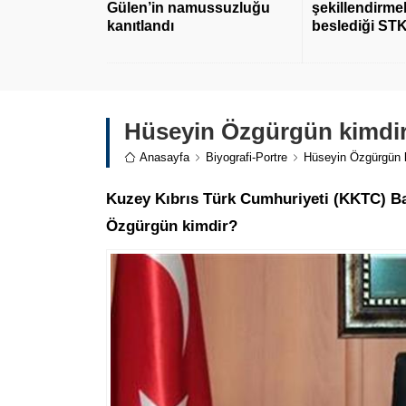
Gülen’in namussuzluğu
şekillendirmek
kanıtlandı
beslediği STK
Hüseyin Özgürgün kimdi
Anasayfa
Biyografi-Portre
Hüseyin Özgürgün 
Kuzey Kıbrıs Türk Cumhuriyeti (KKTC) Baş
Özgürgün kimdir?