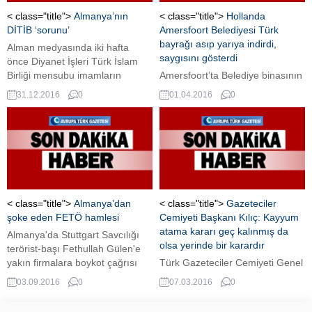
< class="title">
Almanya’nın
< class="title">
Hollanda
DİTİB ‘sorunu’
Amersfoort Belediyesi Türk
bayrağı asıp yarıya indirdi,
Alman medyasında iki hafta
saygısını gösterdi
önce Diyanet İşleri Türk İslam
Birliği mensubu imamların
Amersfoort’ta Belediye binasının
Türkiye adına casusluk
önünde geçtiğimiz günlerde terör
31.12.2016
0
01.04.2016
0
yaptıklarına dair haberler
saldırısında hayatını kaybeden
yayımlandı.
insanlar için saygı duruşu
yapıldı.
< class="title">
Almanya’dan
< class="title">
Gazeteciler
şoke eden FETÖ hamlesi
Cemiyeti Başkanı Kılıç: Kayyum
atama kararı geç kalınmış da
Almanya'da Stuttgart Savcılığı
olsa yerinde bir karardır
terörist-başı Fethullah Gülen'e
yakın firmalara boykot çağrısı
Türk Gazeteciler Cemiyeti Genel
yapanlar hakkında soruşturma
Başkanı Gazeteci Oğuzhan Kılıç,
03.09.2016
0
07.03.2016
0
başlattı.
Zaman gazetesi'ni de
bünyesinde barındıran ve