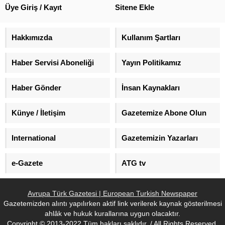
Fethullahçı Terör Örgütü/Paralel
Üye Giriş / Kayıt
Sitene Ekle
Yapı'nın yayını olarak bilinen
FEZA Yayıncılık A.Ş. ve bağlantılı
diğer şirketlere atanan kayyum
Hakkımızda
Kullanım Şartları
haberleri ile ilgili beyanat verdi.
Kılıç açıklamasında, “Yıllar yılı
Haber Servisi Aboneliği
Yayın Politikamız
masum insanlara akla hayale
gelmeyecek iftiralar atan bir
medya olarak hafızalara...
Haber Gönder
İnsan Kaynakları
Künye / İletişim
Gazetemize Abone Olun
International
Gazetemizin Yazarları
e-Gazete
ATG tv
Avrupa Türk Gazetesi | European Turkish Newspaper
Gazetemizden alıntı yapılırken aktif link verilerek kaynak gösterilmesi
ahlâk ve hukuk kurallarına uygun olacaktır.
Copyright © 2013-2022 Tüm hakları saklıdır. / All Rights Reserved.