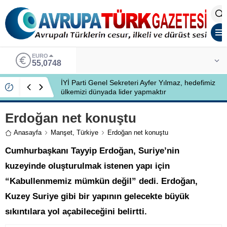
EURO
55,0748
İYİ Parti Genel Sekreteri Ayfer Yılmaz, hedefimiz
ülkemizi dünyada lider yapmaktır
Erdoğan net konuştu
Anasayfa
Manşet
,
Türkiye
Erdoğan net konuştu
Cumhurbaşkanı Tayyip Erdoğan, Suriye’nin
kuzeyinde oluşturulmak istenen yapı için
“Kabullenmemiz mümkün değil” dedi. Erdoğan,
Kuzey Suriye gibi bir yapının gelecekte büyük
sıkıntılara yol açabileceğini belirtti.