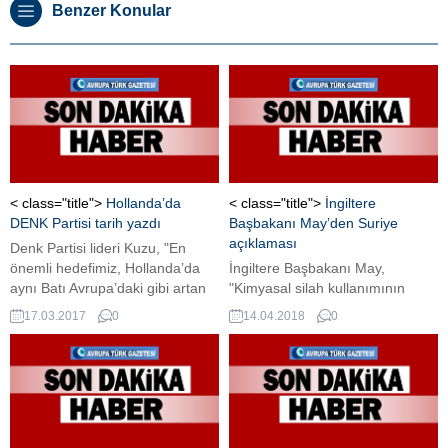
Benzer Konular
< class="title">
Hollanda’da
< class="title">
İngiltere
DENK Partisi tarih yazdı
Başbakanı May’den Suriye
açıklaması
Denk Partisi lideri Kuzu, "En
önemli hedefimiz, Hollanda’da
İngiltere Başbakanı May,
aynı Batı Avrupa’daki gibi artan
"Kimyasal silah kullanımının
ırkçılığa, İslamofobiye ve
normalleşmesine izin veremeyiz.
17.03.2017
0
14.04.2018
0
insanları kışkırtan Wilders ve
Saldırı bölgede tansiyonu
Rutte gibi siyasetçilere ve onların
yükseltmek amaçlı değil." dedi.
peşinden gidenlere karşı
mücadele vermek olacak" dedi.