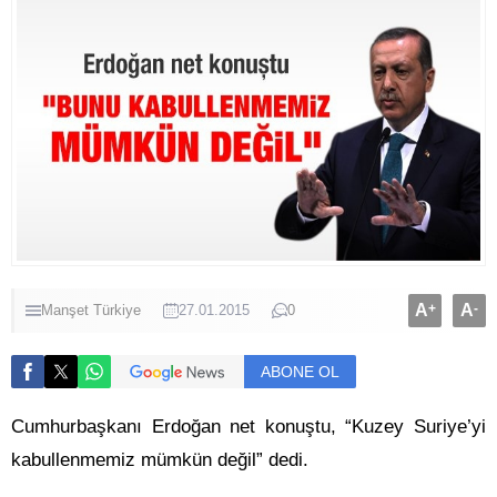
A
+
A
-
Manşet
Türkiye
27.01.2015
0
ABONE OL
Cumhurbaşkanı Erdoğan net konuştu, “Kuzey Suriye’yi
kabullenmemiz mümkün değil” dedi.