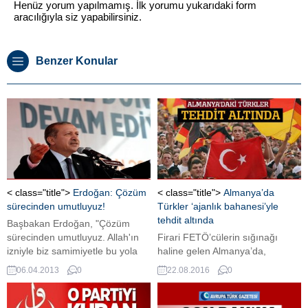
Henüz yorum yapılmamış. İlk yorumu yukarıdaki form
aracılığıyla siz yapabilirsiniz.
Benzer Konular
< class="title">
Erdoğan: Çözüm
< class="title">
Almanya’da
sürecinden umutluyuz!
Türkler ‘ajanlık bahanesi’yle
tehdit altında
Başbakan Erdoğan, "Çözüm
sürecinden umutluyuz. Allah'ın
Firari FETÖ’cülerin sığınağı
izniyle biz samimiyetle bu yola
haline gelen Almanya’da,
çıktık. Niyetimiz hayır, akıbeti de
Türkleri temsil eden kuruluşlar
06.04.2013
0
22.08.2016
0
inşallah hayır olacak" dedi.
hedef alınmaya başlandı. Welt
am Sonntag gazetesi, MİT'in
Almanya'da 6 bin muhbirden