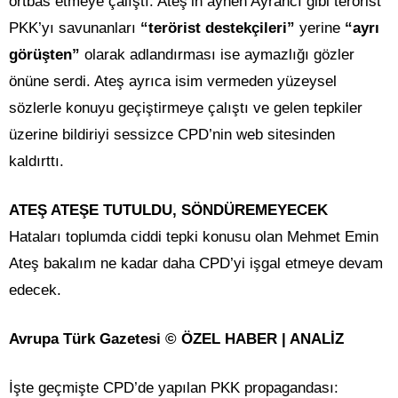
örtbas etmeye çalıştı. Ateş’in aynen Ayrancı gibi terörist
PKK’yı savunanları
“terörist destekçileri”
yerine
“ayrı
görüşten”
olarak adlandırması ise aymazlığı gözler
önüne serdi. Ateş ayrıca isim vermeden yüzeysel
sözlerle konuyu geçiştirmeye çalıştı ve gelen tepkiler
üzerine bildiriyi sessizce CPD’nin web sitesinden
kaldırttı.
ATEŞ ATEŞE TUTULDU, SÖNDÜREMEYECEK
Hataları toplumda ciddi tepki konusu olan Mehmet Emin
Ateş bakalım ne kadar daha CPD’yi işgal etmeye devam
edecek.
Avrupa Türk Gazetesi © ÖZEL HABER | ANALİZ
İşte geçmişte CPD’de yapılan PKK propagandası: