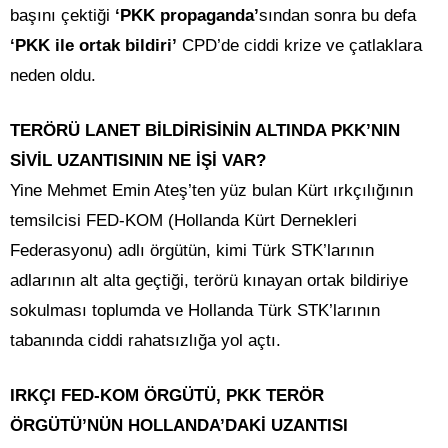
başını çektiği
‘PKK propaganda’
sından sonra bu defa
‘PKK ile ortak bildiri’
CPD’de ciddi krize ve çatlaklara
neden oldu.
TERÖRÜ LANET BİLDİRİSİNİN ALTINDA PKK’NIN
SİVİL UZANTISININ NE İŞİ VAR?
Yine Mehmet Emin Ateş’ten yüz bulan Kürt ırkçılığının
temsilcisi FED-KOM (Hollanda Kürt Dernekleri
Federasyonu) adlı örgütün, kimi Türk STK’larının
adlarının alt alta geçtiği, terörü kınayan ortak bildiriye
sokulması toplumda ve Hollanda Türk STK’larının
tabanında ciddi rahatsızlığa yol açtı.
IRKÇI FED-KOM ÖRGÜTÜ, PKK TERÖR
ÖRGÜTÜ’NÜN HOLLANDA’DAKİ UZANTISI