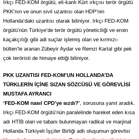
Irkçı FED-KOM örgütü, eli-kanlı Kürt ırkçısı terör örgütü
PKK’nın ve onun sivil uzantısı olan HDP’nin
Hollanda’daki uzantısı olarak biliniyor. Irkçı FED-KOM
örgütü’nün Türkiye’de terör örgütü yöneticiliği ve eroin
kaçakçılığı gibi adi suçlar işlemiş olan ve kırmızı-
bülten’le aranan Zübeyir Aydar ve Remzi Kartal gibi pek
çok teröristi de himaye ettiği biliniyor.
PKK UZANTISI FED-KOM’UN HOLLANDA’DA
TÜRKLERİN İÇİNE SIZAN SÖZCÜSÜ VE GÖREVLİSİ
MUSTAFA AYRANCI
‘FED-KOM nasıl CPD’ye sızdı?’
, sorusuna yanıt aradık.
Irkçı FED-KOM örgütü’nün paralelinde hareket eden kısa
adı HTİB olan ve tabanı bulunmayan radikal ve marjinal
Hollanda Türkiyeli İşçiler Birliği adlı oluşumun görevlisi