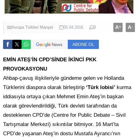
A
+
A
-
Avrupa Türkleri
Manşet
05.04.2016
0
ABONE OL
EMİN ATEŞ’İN CPD’SİNDE İKİNCİ PKK
PROVOKASYONU
Ahbap-çavuş ilişkileriyle gündeme gelen ve Hollanda
Türklerini diaspora olarak birleştirip
‘Türk lobisi’
kurma
iddiasıyla ortaya çıkan Mehmet Emin Ateş’in başkan
olarak görevlendirildiği, Türk devleti tarafından da
desteklenen CPD’de (Centre for Public Debate – Sivil
Tartışmalar Merkezi) sıkıntılar bitmiyor. 16 Mart’ta
CPD’de yaşanan Ateş’in dostu Mustafa Ayrancı’nın