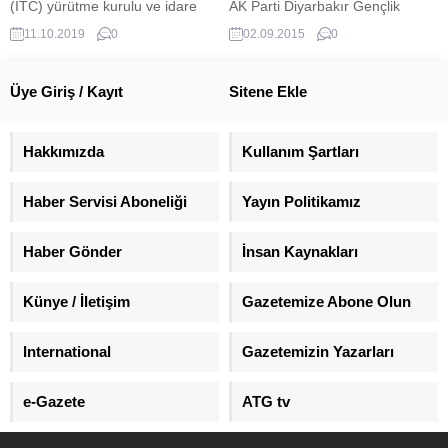
(ITC) yürütme kurulu ve idare
AK Parti Diyarbakır Gençlik
heyeti üyesi Dr. Hicran Kazancı,
Kolları Başkanı Yunus Koca'nın
11.10.2019
0
02.09.2015
0
AVRUPA TÜRK GAZETESİ'ne
katil zanlıları olduğu öne sürülen
yaptığı açıklamada gündemi
2 kişi, olayda kullanıldığı tespit
değerlendirdi. İşte Kazancı'nın
edilen silahla yakalandı. Öte
Üye Giriş / Kayıt
Sitene Ekle
açıklaması.
yandan olay yurtlarında da AK
Parti teşkilatlarında da tepkiye
neden oldu.
Hakkımızda
Kullanım Şartları
Haber Servisi Aboneliği
Yayın Politikamız
Haber Gönder
İnsan Kaynakları
Künye / İletişim
Gazetemize Abone Olun
International
Gazetemizin Yazarları
e-Gazete
ATG tv