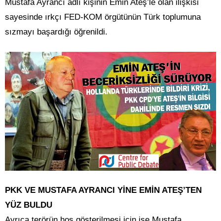
Mustafa Ayrancı adlı kişinin Emin Ateş’le olan ilişkisi
sayesinde ırkçı FED-KOM örgütünün Türk toplumuna
sızmayı başardığı öğrenildi.
PKK VE MUSTAFA AYRANCI YİNE EMİN ATEŞ’TEN
YÜZ BULDU
Ayrıca terörün hoş gösterilmesi için ise Mustafa