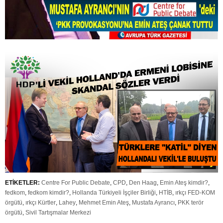
ETİKETLER:
Centre For Public Debate
,
CPD
,
Den Haag
,
Emin Ateş kimdir?
,
fedkom
,
fedkom kimdir?
,
Hollanda Türkiyeli İşçiler Birliği
,
HTİB
,
ırkçı FED-KOM
örgütü
,
ırkçı Kürtler
,
Lahey
,
Mehmet Emin Ateş
,
Mustafa Ayrancı
,
PKK terör
örgütü
,
Sivil Tartışmalar Merkezi