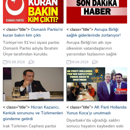
oluşan ağı olduğunu iddia
ederken, Almanya Federal
Meclis Parlamento Kontrol
Komitesi MİT'in “gizli faaliyetleri
var, araştırılsın” dedi.
< class="title">
Osmanlı Partisi’ni
< class="title">
Avrupa Birliği
kuran bakın kim çıktı
sağlık giderlerinde zorlanıyor!
Türkiye'nin 91'inci siyasi partisi
Avrupa Birliği’nin altı üye
Osmanlı Partisi adıyla İbrahim
ülkesinin vatandaşlarının
Ünye tarafından kuruldu.
yarısından fazlasının sağlık
giderlerini karşılamakta ciddi
05.09.2016
0
09.04.2018
0
sıkıntı çektiği ortaya çıktı. Avrupa
İstatistik Ofisinin (Eurostat) son
yayımladığı verilere göre, AB
üyesi Yunanistan, Macaristan,
Güney Kıbrıs Rum yönetimi,
Letonya, Slovakya ve İtalya’daki
vatandaşların yüzde 50’den
fazlası sağlık giderlerini
< class="title">
Hicran Kazancı,
< class="title">
AK Parti Hollanda
karşılamakta “ciddi sıkıntı”
Kerkük sorununu ve Türkmenleri
Yunus Koca’yı unutmadı
çekiyor. Yunanistan’daki
gündeme getirdi
Diyarbakır'da uğradığı saldırı
vatandaşların yüzde 90’ının...
Irak Türkmen Cephesi partisi
sonucu hayatını kaybeden eski