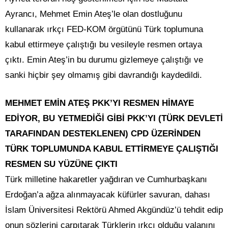
Ayrancı, Mehmet Emin Ateş’le olan dostluğunu
kullanarak ırkçı FED-KOM örgütünü Türk toplumuna
kabul ettirmeye çalıştığı bu vesileyle resmen ortaya
çıktı. Emin Ateş’in bu durumu gizlemeye çalıştığı ve
sanki hiçbir şey olmamış gibi davrandığı kaydedildi.
MEHMET EMİN ATEŞ PKK’YI RESMEN HİMAYE
EDİYOR, BU YETMEDİĞİ GİBİ PKK’YI (TÜRK DEVLETİ
TARAFINDAN DESTEKLENEN) CPD ÜZERİNDEN
TÜRK TOPLUMUNDA KABUL ETTİRMEYE ÇALIŞTIĞI
RESMEN SU YÜZÜNE ÇIKTI
Türk milletine hakaretler yağdıran ve Cumhurbaşkanı
Erdoğan’a ağza alınmayacak küfürler savuran, dahası
İslam Üniversitesi Rektörü Ahmed Akgündüz’ü tehdit edip
onun sözlerini çarpıtarak Türklerin ırkçı olduğu yalanını