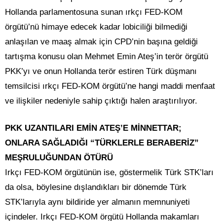
Hollanda parlamentosuna sunan ırkçı FED-KOM
örgütü’nü himaye edecek kadar lobiciliği bilmediği
anlaşılan ve maaş almak için CPD’nin başına geldiği
tartışma konusu olan Mehmet Emin Ateş’in terör örgütü
PKK’yı ve onun Hollanda terör estiren Türk düşmanı
temsilcisi ırkçı FED-KOM örgütü’ne hangi maddi menfaat
ve ilişkiler nedeniyle sahip çıktığı halen araştırılıyor.
PKK UZANTILARI EMİN ATEŞ’E MİNNETTAR;
ONLARA SAĞLADIĞI “TÜRKLERLE BERABERİZ”
MEŞRULUĞUNDAN ÖTÜRÜ
Irkçı FED-KOM örgütünün ise, göstermelik Türk STK’ları
da olsa, böylesine dışlandıkları bir dönemde Türk
STK’larıyla aynı bildiride yer almanın memnuniyeti
içindeler. Irkçı FED-KOM örgütü Hollanda makamları