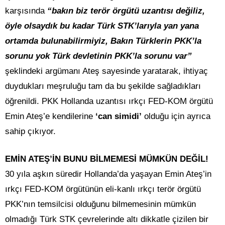
karşısında
“bakın biz terör örgütü uzantısı değiliz,
öyle olsaydık bu kadar Türk STK’larıyla yan yana
ortamda bulunabilirmiyiz, Bakın Türklerin PKK’la
sorunu yok Türk devletinin PKK’la sorunu var”
şeklindeki argümanı Ateş sayesinde yaratarak, ihtiyaç
duydukları meşruluğu tam da bu şekilde sağladıkları
öğrenildi. PKK Hollanda uzantısı ırkçı FED-KOM örgütü
Emin Ateş’e kendilerine
‘can simidi’
olduğu için ayrıca
sahip çıkıyor.
EMİN ATEŞ’İN BUNU BİLMEMESİ MÜMKÜN DEĞİL!
30 yıla aşkın süredir Hollanda’da yaşayan Emin Ateş’in
ırkçı FED-KOM örgütünün eli-kanlı ırkçı terör örgütü
PKK’nın temsilcisi olduğunu bilmemesinin mümkün
olmadığı Türk STK çevrelerinde altı dikkatle çizilen bir