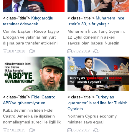
< class="title">
Kılıçdaroğlu
< class="title">
Muharrem İnce:
tazminat ödeyecek…
İzmir’e 30, sıfır yakışır
Cumhurbaşkanı Recep Tayyip
Muharrem İnce, Tunç Soyer'in,
Erdoğan ve yakınlarının yurt
12 Eylül döneminin askeri
dışına para transfer ettiklerini
savcısı olan babası Nurettin
iddia eden CHP Genel Başkanı
Soyer üzerinden eleştirilmesine
18.07.2018
0
07.02.2019
0
Kemal Kılıçdaroğlu, 359 bin lira
tepki gösterdi, “Bunlara
manevi tazminat ödemeye
takılmayın yalnız İzmir'de 8
mahkum edildi.
belediye bizde değil. Bak İzmir'e
ne yakışır? İzmir'e 30, sıfır
yakışır" dedi.
< class="title">
Fidel Castro:
< class="title">
Turkey as
ABD’ye güvenmiyorum!
‘guarantor’ is red line for Turkish
Cypriots
Küba devriminin lideri Fidel
Castro, Amerika ile ilişkilerin
Northern Cyprus economy
normalleşmesi süreci ile ilgili ilk
minister says equal
kez konuştu. Castro,
representation, presence of
27.01.2015
0
05.02.2017
0