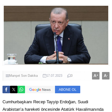
A
+
A
-
Manşet
Son Dakika
17.07.2023
0
ABONE OL
Cumhurbaşkanı Recep Tayyip Erdoğan, Suudi
Arabistan’a hareketi öncesinde Atatürk Havalimanında