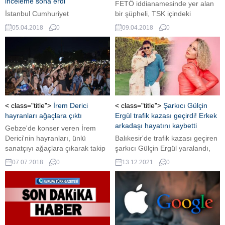
inceleme sona erdi
FETÖ iddianamesinde yer alan
İstanbul Cumhuriyet
bir şüpheli, TSK içindeki
Başsavcılığı’nın Beşiktaş
FETÖ’cülerin kendilerinden
05.04.2018
0
09.04.2018
0
Belediyesi’ne yönelik olarak
olmayan askerlere “şok
yürüttüğü soruşturma
mangaları” denilen eğitim adı
kapsamında sabah saatlerinde
altında nasıl işkence ettiklerini
başlayan incelemeler sona erdi.
anlattı Ankara Cumhuriyet
Başsavcılığı’nca hazırlanan bir
iddianame, Türk Silahlı
Kuvvetleri ( TSK) içindeki
FETÖ’cülerin kendilerinden
< class="title">
İrem Derici
< class="title">
Şarkıcı Gülçin
olmayan ya da örgütten
hayranları ağaçlara çıktı
Ergül trafik kazası geçirdi! Erkek
kopmaya çalışan askerlere “şok
arkadaşı hayatını kaybetti
Gebze'de konser veren İrem
mangaları” denilen eğitim adı
Derici'nin hayranları, ünlü
Balıkesir'de trafik kazası geçiren
altında nasıl...
sanatçıyı ağaçlara çıkarak takip
şarkıcı Gülçin Ergül yaralandı,
etti.
erkek arkadaşı yaşamını yitirdi.
07.07.2018
0
13.12.2021
0