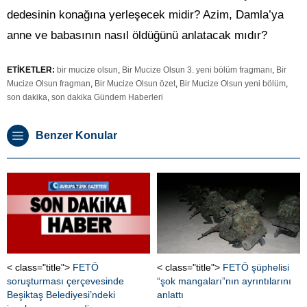
dedesinin konağına yerleşecek midir? Azim, Damla’ya
anne ve babasının nasıl öldüğünü anlatacak mıdır?
ETİKETLER:
bir mucize olsun
,
Bir Mucize Olsun 3. yeni bölüm fragmanı
,
Bir
Mucize Olsun fragman
,
Bir Mucize Olsun özet
,
Bir Mucize Olsun yeni bölüm
,
son dakika
,
son dakika Gündem Haberleri
Benzer Konular
< class="title">
FETÖ
< class="title">
FETÖ şüphelisi
soruşturması çerçevesinde
“şok mangaları”nın ayrıntılarını
Beşiktaş Belediyesi’ndeki
anlattı