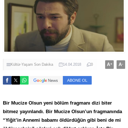
A
+
A
-
Kültür-Yaşam
Son Dakika
14.04.2018
0
ABONE OL
Bir Mucize Olsun yeni bölüm fragmanı dizi biter
bitmez yayınlandı. Bir Mucize Olsun’un fragmanında
“Yiğit’in Annemi babamı öldürdüğün gibi beni de mi