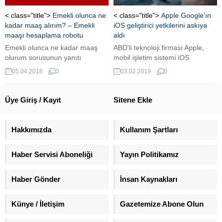
< class="title">
Emekli olunca ne
< class="title">
Apple Google’ın
kadar maaş alırım? – Emekli
iOS geliştirici yetkilerini askıya
maaşı hesaplama robotu
aldı
Emekli olunca ne kadar maaş
ABD'li teknoloji firması Apple,
olurum sorusunun yanıtı
mobil işletim sistemi iOS
milyonlarca vatandaş tarafından
üzerindeki bazı kurumsal mobil
05.04.2018
0
03.02.2019
0
merakla araştırılan konular
uygulamaların dağıtımı ve
arasında gündemdeki yerini
kullanıcı verilerinin takibine ilişkin
korumaya devam ediyor.
kuralları ihlal ettiği gerekçesiyle
Üye Giriş / Kayıt
Sitene Ekle
Çalışma hayatlarını bir kenara
Google'ın iOS geliştirici
bırakıp, emekli olduktan sonra
sertifikasını askıya aldı.
ne kadar maaş alınacağı çoğu
Hakkımızda
Kullanım Şartları
kişi tarafından merak ediliyor.
Peki, emekli olunca ne kadar
Haber Servisi Aboneliği
Yayın Politikamız
maaş alırım? İşte, emekli maaşı
hesaplama robotu.
Haber Gönder
İnsan Kaynakları
Künye / İletişim
Gazetemize Abone Olun