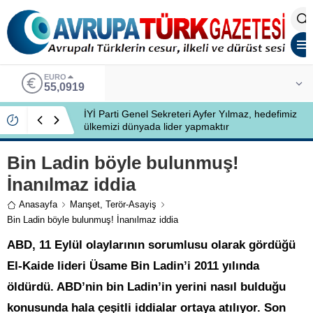
EURO
55,0919
İYİ Parti Genel Sekreteri Ayfer Yılmaz, hedefimiz
ülkemizi dünyada lider yapmaktır
Bin Ladin böyle bulunmuş!
İnanılmaz iddia
Anasayfa
Manşet
,
Terör-Asayiş
Bin Ladin böyle bulunmuş! İnanılmaz iddia
ABD, 11 Eylül olaylarının sorumlusu olarak gördüğü
El-Kaide lideri Üsame Bin Ladin’i 2011 yılında
öldürdü. ABD’nin bin Ladin’in yerini nasıl bulduğu
konusunda hala çeşitli iddialar ortaya atılıyor. Son