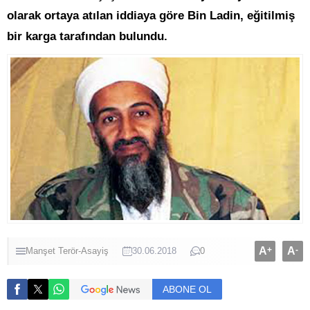
olarak ortaya atılan iddiaya göre Bin Ladin, eğitilmiş
bir karga tarafından bulundu.
A
+
A
-
Manşet
Terör-Asayiş
30.06.2018
0
ABONE OL