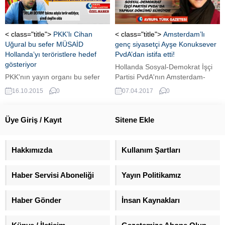
< class="title">
PKK’lı Cihan
< class="title">
Amsterdam’lı
Uğural bu sefer MÜSAİD
genç siyasetçi Ayşe Konuksever
Hollanda’yı teröristlere hedef
PvdA’dan istifa etti!
gösteriyor
Hollanda Sosyal-Demokrat İşçi
PKK'nın yayın organı bu sefer
Partisi PvdA'nın Amsterdam-
MÜSİAD Hollanda'yı hedef
Noord yöneticilerinden, genç
16.10.2015
0
07.04.2017
0
gösterdi.
siyasetçi Ayşe Konuksever
yöneticilikten ve parti üyeliğinden
istifa ettiğini açıkladı.
Üye Giriş / Kayıt
Sitene Ekle
Hakkımızda
Kullanım Şartları
Haber Servisi Aboneliği
Yayın Politikamız
Haber Gönder
İnsan Kaynakları