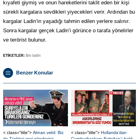
kıyafeti giymiş ve onun hareketlerini taklit eden bir kişi
sürekli kargalara sevdikleri yiyecekleri verir. Ardından bu
kargalar Ladin’in yaşadığı tahmin edilen yerlere salınır.
Sonra kargalar gerçek Ladin’i görünce o tarafa yönelirler
ve terörist bulunur.
ETİKETLER:
Bin ladin
Benzer Konular
< class="title">
Alman vekil: Biz
< class="title">
Hollanda’dan
de Türkleri geri göndeririz
Cumhurbaşkanı Erdoğan’ı haklı