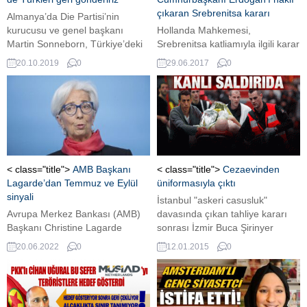
çıkaran Srebrenitsa kararı
Almanya’da Die Partisi’nin
kurucusu ve genel başkanı
Hollanda Mahkemesi,
Martin Sonneborn, Türkiye’deki
Srebrenitsa katliamıyla ilgili karar
göçmenlerin ,Avrupa’ya
verdi. Mahkeme Hollanda
20.10.2019
0
29.06.2017
0
geçmelerini önlemememiz
askerlerini suçlu buldu.
durumunda, kendilerinin de
Almanya’da yaşayan Türkleri
geri gönderebileceklerini söyledi.
Geçtiğimiz günlerde başarıyla
yürütülen Barış Pınarı Harekatı
sırasında, Avrupalı ülkelerin bir
bir yaptırım kararı alması ve
< class="title">
AMB Başkanı
< class="title">
Cezaevinden
harekata karşı çıkmalarından
Lagarde’dan Temmuz ve Eylül
üniformasıyla çıktı
sonra Cumhurbaşkanı Recep
sinyali
İstanbul "askeri casusluk"
Tayyip Erdoğan, Suriyeli
Avrupa Merkez Bankası (AMB)
davasında çıkan tahliye kararı
mültecilerin Avrupa’ya...
Başkanı Christine Lagarde
sonrası İzmir Buca Şirinyer
faizleri, Temmuz ayındaki
Askeri Cezaevi'nden Deniz
20.06.2022
0
12.01.2015
0
toplantıda 25 baz puan
Yarbay Tamer Çetin tahliye oldu.
artırmaya niyetli olduklarını,
Eylül'de de yükseltmeyi
planladıklarını söyledi. ...