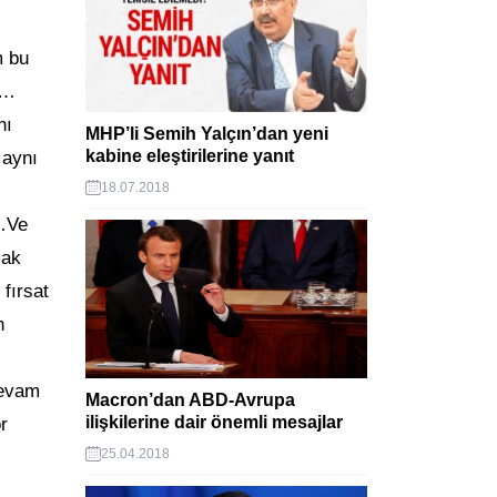
m bu
r…
nı
MHP’li Semih Yalçın’dan yeni
kabine eleştirilerine yanıt
 aynı
18.07.2018
a…Ve
mak
 fırsat
n
devam
Macron’dan ABD-Avrupa
ilişkilerine dair önemli mesajlar
r
25.04.2018