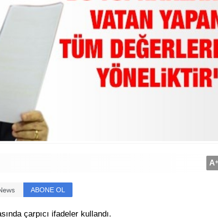
A
ABONE OL
ında çarpıcı ifadeler kullandı.