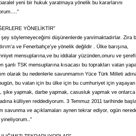
paralel yeni bir hukuk yaratmaya yönelik bu kararlarını
yorum….”
ĞERLERE YÖNELİKTİR”
ir şey söylemeyeceğimi düşünenlerde yanılmaktadırlar. Zira 
dırım’a ve Fenerbahçe’ye yönelik değildir . Ülke barışına,
mniyet mensuplarına,ve bu iddialar yüzünden,onuru ve şerefi
n şanlı TSK mensuplarına kısacası bu toprakları vatan yap
ırım olarak bu nedenlerle savunmamın Yüce Türk Milleti adın
bugün, bu vatan için bu ülke için bu cumhuriyet için yaşayan
ma, şike yapmak, darbe yapmak, casusluk yapmak ve onlarca
ar adına külliyen reddediyorum. 3 Temmuz 2011 tarihinde başl
 savunma ve açıklamaları aynen tekrar ediyor, ogün nered
yineliyorum..”