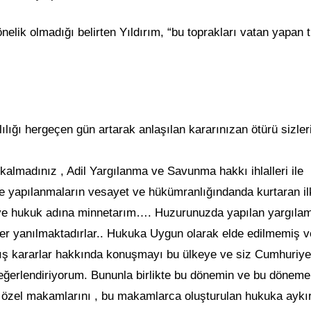
elik olmadığı belirten Yıldırım, “bu toprakları vatan yapan 
ılığı hergeçen gün artarak anlaşılan kararınızan ötürü sizler
kalmadınız , Adil Yargılanma ve Savunma hakkı ihlalleri ile
 ve yapılanmaların vesayet ve hükümranlığındanda kurtaran il
m ve hukuk adına minnetarım…. Huzurunuzda yapılan yargıla
ler yanılmaktadırlar.. Hukuka Uygun olarak elde edilmemiş v
nmış kararlar hakkında konuşmayı bu ülkeye ve siz Cumhuriye
eğerlendiriyorum. Bununla birlikte bu dönemin ve bu döneme 
n özel makamlarını , bu makamlarca oluşturulan hukuka aykır