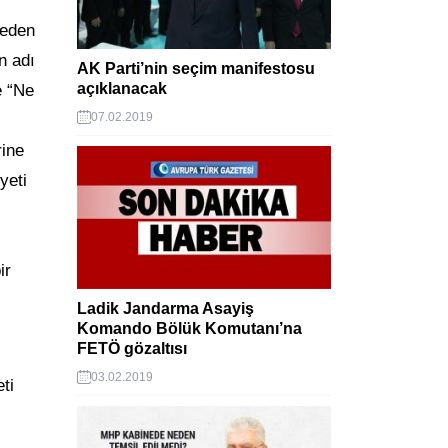
meden
n adı
AK Parti’nin seçim manifestosu
açıklanacak
e “Ne
07.02.2019
rine
yeti
ir
Ladik Jandarma Asayiş
Komando Bölük Komutanı’na
FETÖ gözaltısı
03.02.2019
ti