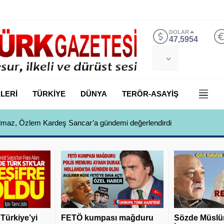
DOLAR
47,5954
LERİ
TÜRKİYE
DÜNYA
TERÖR-ASAYİŞ
 Yılmaz, Özlem Kardeş Sancar’a gündemi değerlendirdi
 Türkiye’yi
FETÖ kumpası mağduru
Sözde Müslü