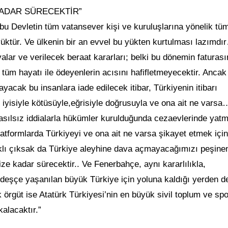
KADAR SÜRECEKTİR”
bu Devletin tüm vatansever kişi ve kuruluşlarına yönelik tü
yüktür. Ve ülkenin bir an evvel bu yükten kurtulması lazımdı
valar ve verilecek beraat kararları; belki bu dönemin faturası
 tüm hayatı ile ödeyenlerin acısını hafifletmeyecektir. Ancak
yacak bu insanlara iade edilecek itibar, Türkiyenin itibarı
k iyisiyle kötüsüyle,eğrisiyle doğrusuyla ve ona ait ne vars
a asılsız iddialarla hükümler kurulduğunda cezaevlerinde yat
platformlarda Türkiyeyi ve ona ait ne varsa şikayet etmek için
aklı çıksak da Türkiye aleyhine dava açmayacağımızı peşine
ize kadar sürecektir.. Ve Fenerbahçe, aynı kararlılıkla,
deşçe yaşanılan büyük Türkiye için yoluna kaldığı yerden 
 örgüt ise Atatürk Türkiyesi’nin en büyük sivil toplum ve spo
alacaktır.”