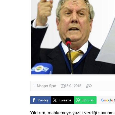
Manşet
Spor
13.01.2015
0
Paylaş
Tweetle
Gönder
Yıldırım, mahkemeye yazılı verdiği savunmas