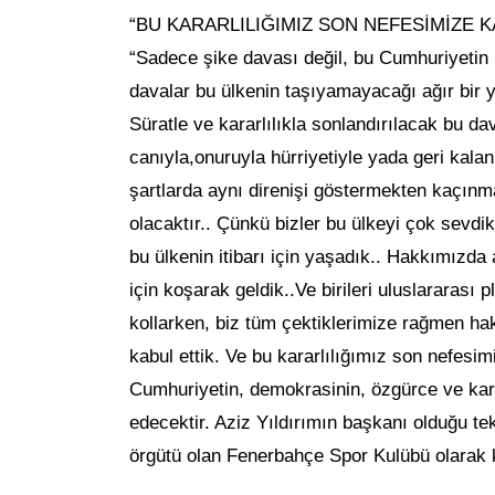
“BU KARARLILIĞIMIZ SON NEFESİMİZE 
“Sadece şike davası değil, bu Cumhuriyetin 
davalar bu ülkenin taşıyamayacağı ağır bir 
Süratle ve kararlılıkla sonlandırılacak bu da
canıyla,onuruyla hürriyetiyle yada geri kalan
şartlarda aynı direnişi göstermekten kaçınma
olacaktır.. Çünkü bizler bu ülkeyi çok sevdi
bu ülkenin itibarı için yaşadık.. Hakkımızd
için koşarak geldik..Ve birileri uluslararası 
kollarken, biz tüm çektiklerimize rağmen h
kabul ettik. Ve bu kararlılığımız son nefesim
Cumhuriyetin, demokrasinin, özgürce ve kar
edecektir. Aziz Yıldırımın başkanı olduğu tek
örgütü olan Fenerbahçe Spor Kulübü olarak k