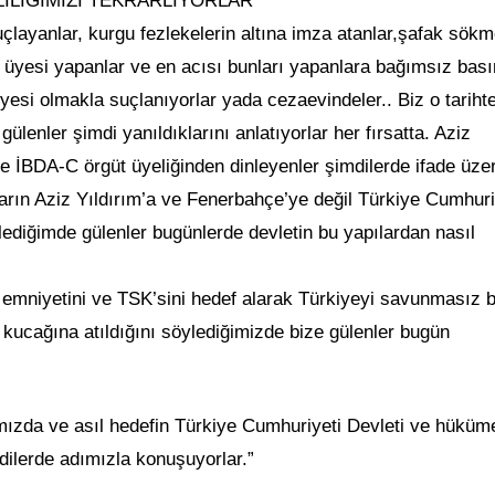
ILIĞIMIZI TEKRARLIYORLAR”
uçlayanlar, kurgu fezlekelerin altına imza atanlar,şafak sök
ü üyesi yapanlar ve en acısı bunları yapanlara bağımsız bası
üyesi olmakla suçlanıyorlar yada cezaevindeler.. Biz o tariht
lenler şimdi yanıldıklarını anlatıyorlar her fırsatta. Aziz
e İBDA-C örgüt üyeliğinden dinleyenler şimdilerde ifade üze
arın Aziz Yıldırım’a ve Fenerbahçe’ye değil Türkiye Cumhuri
lediğimde gülenler bugünlerde devletin bu yapılardan nasıl
, emniyetini ve TSK’sini hedef alarak Türkiyeyi savunmasız b
n kucağına atıldığını söylediğimizde bize gülenler bugün
zda ve asıl hedefin Türkiye Cumhuriyeti Devleti ve hüküme
mdilerde adımızla konuşuyorlar.”