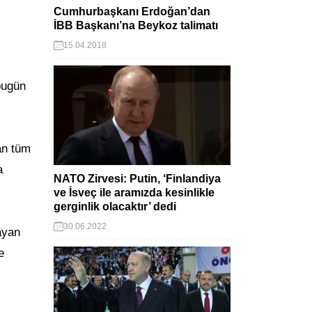
Cumhurbaşkanı Erdoğan’dan
İBB Başkanı’na Beykoz talimatı
15.04.2018
bugün
an tüm
a
NATO Zirvesi: Putin, ‘Finlandiya
ve İsveç ile aramızda kesinlikle
gerginlik olacaktır’ dedi
30.06.2022
ayan
e