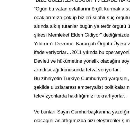
“BİZE GÜLENLER BUGÜN TV’LERDE HAKL
“Ogün bu vatan evlatlarını örgüt kurmakla s
ocaklarımıza çöküp bizleri silahlı suç örgüt
altında alkış tutanlar bugün ya terör örgütü 
şikesi Memleket Elden Gidiyor” dediğimizde gü
Yıldırım’ı Devrimci Karargah Örgütü Üyesi v
ifade veriyorlar…2011 yılında bu operasyonl
Devleti ve hükümetine yönelik olacağını söy
arındılacağı konusunda fetva veriyorlar..
Bu zihniyetin Türkiye Cumhuriyeti yargısını
şekilde uluslararası emperyalist politikaları
televizyonlarda haklılığımızı tekrarlıyorlar..
Ve bunları Sayın Cumhurbaşkanına yazdığımı
olacağını anlattığımızda bizi eleştirenler şi