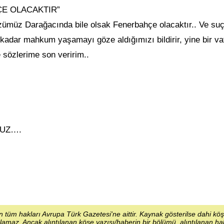
E OLACAKTIR”
özümüz Darağacında bile olsak Fenerbahçe olacaktır.. Ve s
kadar mahkum yaşamayı göze aldığımızı bildirir, yine bir va
 sözlerime son veririm..
MUZ….
 tüm hakları Avrupa Türk Gazetesi'ne aittir. Kaynak gösterilse dahi kö
lamaz. Ancak alıntılanan köşe yazısı/haberin bir bölümü, alıntılanan h