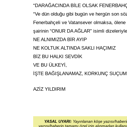
“DARAĞACINDA BİLE OLSAK FENERBAHÇ
“Ve dün olduğu gibi bugün ve hergün son s
Fenerbahçeli ve Vatansever olmaksa, ölene 
şairinin “ONUR DA AĞLAR” isimli dizeleriyle
NE ALNIMIZDA BİR AYIP
NE KOLTUK ALTINDA SAKLI HAÇIMIZ
BİZ BU HALKI SEVDİK
VE BU ÜLKEYİ,
İŞTE BAĞIŞLANAMAZ, KORKUNÇ SUÇU
AZİZ YILDIRIM
YASAL UYARI:
Yayınlanan köşe yazısı/haberin
yazısı/haberin tamamı özel izin alınmadan kullanı