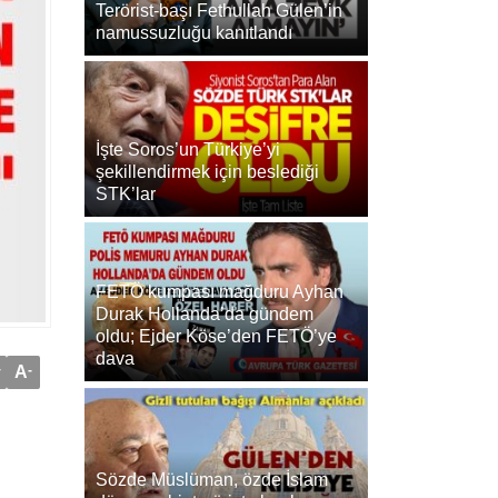
Terörist-başı Fethullah Gülen’in
namussuzluğu kanıtlandı
İşte Soros’un Türkiye’yi
şekillendirmek için beslediği
STK’lar
FETÖ kumpası mağduru Ayhan
Durak Hollanda’da gündem
oldu; Ejder Köse’den FETÖ’ye
dava
+
A
-
Sözde Müslüman, özde İslam