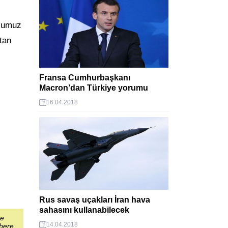
uçumuz
tan
Fransa Cumhurbaşkanı
Macron’dan Türkiye yorumu
16.04.2018
Rus savaş uçakları İran hava
sahasını kullanabilecek
şe
14.04.2018
abere