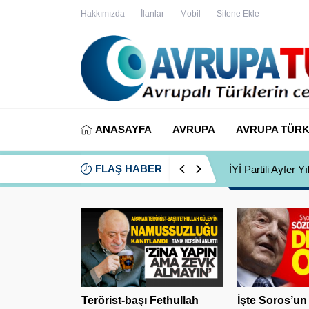
Hakkımızda
İlanlar
Mobil
Sitene Ekle
ANASAYFA
AVRUPA
AVRUPA TÜRK
FLAŞ HABER
İYİ Partili Ayfer
Terörist-başı Fethullah
İşte Soros’un