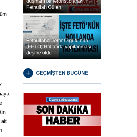
düşmanı bir terörist olarak
Fethullah Gülen
tüm
Fethullahçı Terör Örgütü’nün
(FETÖ) Hollanda yapılanması
deşifre oldu
i
GEÇMİŞTEN BUGÜNE
k
maya
e
tin
ait
ı