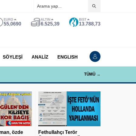
EURO
ALTIN
BIST
55,0690
6.525,39
13.788,73
SÖYLEŞİ
ANALİZ
ENGLISH
TÜMÜ →
man, özde
Fethullahçı Terör