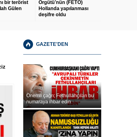
 bir terörist
Örgütü’nün (FETÖ)
llah Gülen
Hollanda yapılanması
deşifre oldu
GAZETE'DEN
ziz
Önemli çağrı; Fethullahçıları bu
numaraya ihbar edin