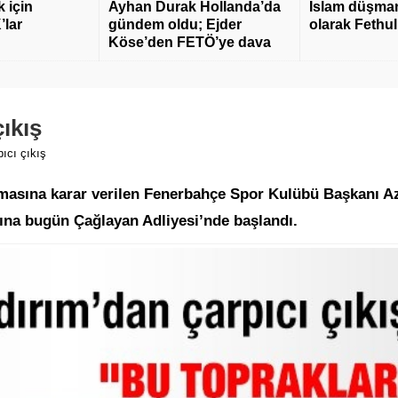
 için
Ayhan Durak Hollanda’da
İslam düşmanı
’lar
gündem oldu; Ejder
olarak Fethu
Köse’den FETÖ’ye dava
çıkış
pıcı çıkış
masına karar verilen Fenerbahçe Spor Kulübü Başkanı A
sına bugün Çağlayan Adliyesi’nde başlandı.