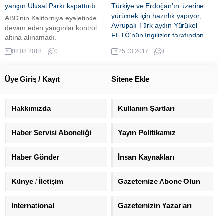
yangın Ulusal Parkı kapattırdı
Türkiye ve Erdoğan’ın üzerine
yürümek için hazırlık yapıyor;
ABD'nin Kaliforniya eyaletinde
Avrupalı Türk aydın Yürükel
devam eden yangınlar kontrol
FETÖ’nün İngilizler tarafından
altına alınamadı.
nasıl aklanıp kurtarılmak
02.08.2018
0
25.03.2017
0
istendiğini belgeleriyle açıkladı
Avrupalı Türk aydını sosyal-
antropolog Sefa Yürükel
Üye Giriş / Kayıt
Sitene Ekle
FETÖ'nün İngiliz istihbaratı
tarafından nasıl aklanıp
kurtarılmak istendiğini
Hakkımızda
Kullanım Şartları
belgeleyen raporu paylaştı.
Yürükel, "Hesaplı olarak
Haber Servisi Aboneliği
Yayın Politikamız
Cumhurbaşkanı Tayyip Recep
Erdoğan'ın üzerine
yürüyeceklerini işaret eden bir
Haber Gönder
İnsan Kaynakları
rapordur bu rapor. Almanya,
ABD, Hollanda ve ABD'deki ard
Künye / İletişim
Gazetemize Abone Olun
arda yapılan açıklamalar bu
yöndedir. Türkiye'nin bu iç
işlerine karışan, bu emperyalist...
International
Gazetemizin Yazarları