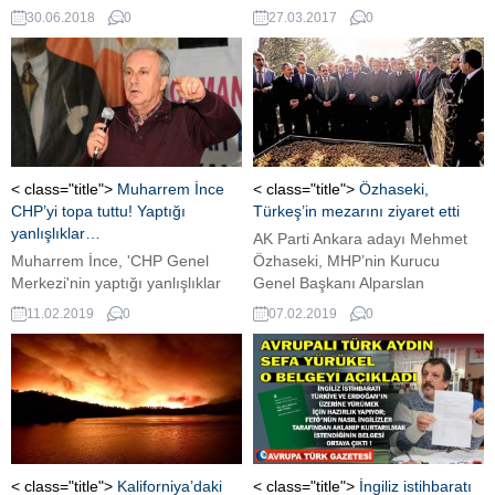
Sezgin, 94 yaşında hayatını
30.06.2018
0
27.03.2017
0
kaybetti.
< class="title">
Muharrem İnce
< class="title">
Özhaseki,
CHP’yi topa tuttu! Yaptığı
Türkeş’in mezarını ziyaret etti
yanlışlıklar…
AK Parti Ankara adayı Mehmet
Muharrem İnce, 'CHP Genel
Özhaseki, MHP’nin Kurucu
Merkezi'nin yaptığı yanlışlıklar
Genel Başkanı Alparslan
Ağrı Dağı'nı aştı. Ben bunları
Türkeş’in kabrini ziyaret ederek
11.02.2019
0
07.02.2019
0
biliyorum. Hiç konuşmuyorum.'
karanfil bıraktı.
dedi.
< class="title">
Kaliforniya’daki
< class="title">
İngiliz istihbaratı