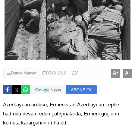
A
+
A
-
Dünya
Manşet
05.04.2016
0
ABONE OL
Azerbaycan ordusu, Ermenistan-Azerbaycan cephe
hattında devam eden çatışmalarda, Ermeni güçlerin
komuta karargahını imha etti.