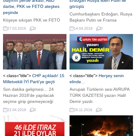
olayının perde arkası; ABD
Erdoğan Rusya lideri Putin ile
darbe, PKK ve FETÖ ateşkes
görüştü
peşinde
Cumhurbaşkanı Erdoğan, Rusya
Köşeye sıkışan PKK ve FETÖ
Başkanı Putin ve Fransa
uzlaşma arayışında. ABD ve AB
Cumhurbaşkanı Emmanuel
27.03.2016
0
14.04.2018
0
de F tipi örgütü ve PKK’yı
Macron ile telefon görüşmesi
korumak için harekete geçti.
gerçekleştirdi. Erdoğan, Putin ile
Reza Zarrab’ın ABD’de gözaltına
yaptığı görüşmede gerilimin
alınması da bu kapsamda
daha fazla tırmandırılmaması
değerlendiriliyor.
gerektiğini vurguladı.
Cumhurbaşkanı Recep Tayyip
Erdoğan ile Rusya Federasyonu
Başkanı Vladimir Putin, telefonda
< class="title">
CHP açıkladı! 15
< class="title">
Herşey senin
görüştü. Cumhurbaşkanlığı
Milletvekili İYİ Parti’ye geçti
elinde…
kaynaklarından edinilen bilgiye
Son dakika gelişmesi… 24
Avrupalı Türklerin sesi AVRUPA
göre görüşmede, ABD, İngiltere
Haziran 2018’de yapılacak
TÜRK GAZETESİ yazarı Halil
ve Fransa’nın Suriye rejimine
seçime girip giremeyeceği
Demir yazdı.
yönelik...
tartışılan İYİ Parti B planını
22.04.2018
0
26.11.2016
0
devreye soktu. CHP’li 15
milletvekili istifa ederek İYİ
Parti’ye katılacak. Bu hamleyle
İYİ Parti’nin Meclis’te grup