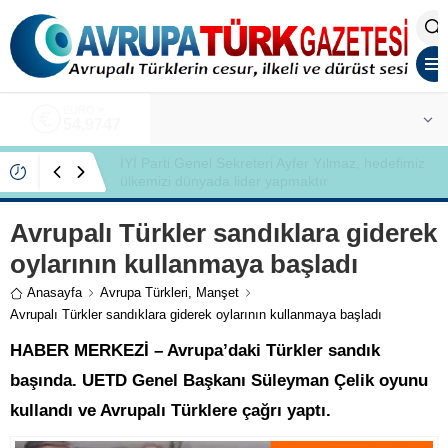
ALTIN
6.499,25
İYİ Partili Ayfer Yılmaz, Özlem Kardeş Sancar’a
gündemi değerlendirdi
Avrupalı Türkler sandıklara giderek
oylarının kullanmaya başladı
Anasayfa
Avrupa Türkleri
,
Manşet
Avrupalı Türkler sandıklara giderek oylarının kullanmaya başladı
HABER MERKEZİ – Avrupa’daki Türkler sandık
başında. UETD Genel Başkanı Süleyman Çelik oyunu
kullandı ve Avrupalı Türklere çağrı yaptı.