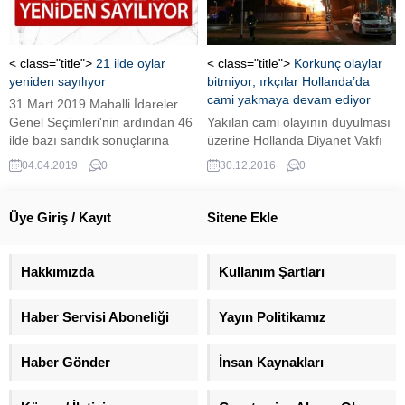
kurarak seçime girmesi sağlandı.
CHP’li Altay yaptığı açıklamada
istifa eden milletvekillerini
duyurdu. Parti sözcüsü Tezcan
< class="title">
21 ilde oylar
< class="title">
Korkunç olaylar
ise, “Seçimde yarışları ortadan...
yeniden sayılıyor
bitmiyor; ırkçılar Hollanda’da
cami yakmaya devam ediyor
31 Mart 2019 Mahalli İdareler
Genel Seçimleri'nin ardından 46
Yakılan cami olayının duyulması
ilde bazı sandık sonuçlarına
üzerine Hollanda Diyanet Vakfı
itirazda bulunulurken, 21 ilde
(HDV) şu açıklamayı yaptı:
04.04.2019
0
30.12.2016
0
oyların yeniden sayılması kararı
verildi.
Üye Giriş / Kayıt
Sitene Ekle
Hakkımızda
Kullanım Şartları
Haber Servisi Aboneliği
Yayın Politikamız
Haber Gönder
İnsan Kaynakları