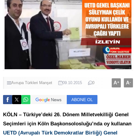
A
+
A
-
Avrupa Türkleri
Manşet
09.10.2015
0
ABONE OL
KÖLN – Türkiye’deki 26. Dönem Milletvekilliği Genel
Seçimleri için Köln Başkonsolosluğu’nda oy kullanan
UETD (Avrupalı Türk Demokratlar Birliği)
Genel