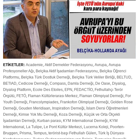
ETİKETLER:
Academie
,
Aktif Dernekler Federasyonu
,
Avrupa
,
Avrupa
Profesyoneller Ağı
,
Belçika Aktif İşadamları Federasyonu
,
Belçika Öğrenci
Platformu
,
Belçika Türk Dostluk Derneği
,
Belçika Türk Veliler Birliği
,
BELTUD
,
BETIAD
,
Cedicow Derneği
,
Compass
,
Damla Derneği
,
De Oase
,
Diyalog
,
Diyalog Platform
,
Ecole Des Etoiles
,
EPN
,
FEDACTİO
,
Fethullahçı Terör
Örgütü
,
FETÖ
,
Flaman Kültürlerarası Merkez
,
Flaman Olimpiyat Derneği
,
For
Youth Derneği
,
Francolympiades
,
Frankofon Olimpiyat Derneği
,
Golden Rose
Derneği
,
Gouden Meridiaan
,
Inspiration Derneği
,
İslam Dersi Öğretmenleri
Derneği
,
Kimse Yok Mu Derneği
,
Koza Derneği
,
Küçük ve Orta Ölçekli
İşadamları Derneği
,
Kurban parası
,
KYM International Derneği
,
KYM
Internatıonal
,
La Tulipe
,
Le Pont Kültür Merkezi
,
Lucerna Koleji
,
Poorten-
Bruggen
,
Prisma
,
Tempus
,
terörist-başı Fethullah Gülen
,
Türk İş Dünyası