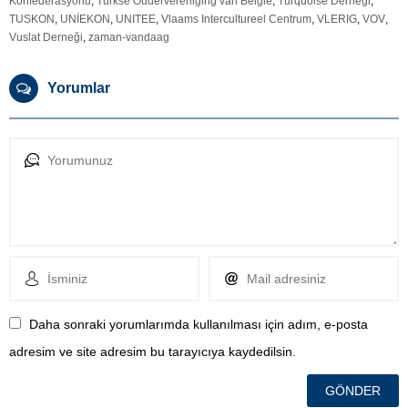
Konfederasyonu
,
Turkse Oudervereniging van Belgie
,
Turquoise Derneği
,
TUSKON
,
UNİEKON
,
UNITEE
,
Vlaams Intercultureel Centrum
,
VLERIG
,
VOV
,
Vuslat Derneği
,
zaman-vandaag
Yorumlar
Daha sonraki yorumlarımda kullanılması için adım, e-posta
adresim ve site adresim bu tarayıcıya kaydedilsin.