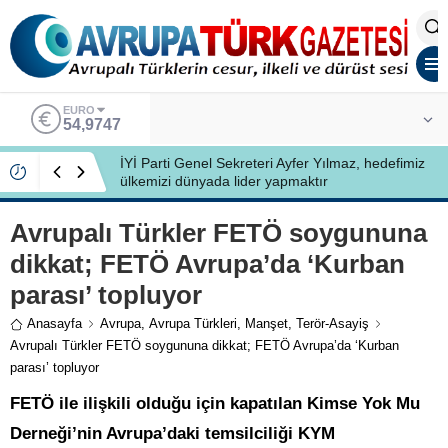
ALTIN
6.499,25
İYİ Partili Ayfer Yılmaz, Özlem Kardeş Sancar’a
gündemi değerlendirdi
Avrupalı Türkler FETÖ soygununa
dikkat; FETÖ Avrupa’da ‘Kurban
parası’ topluyor
Anasayfa
Avrupa
,
Avrupa Türkleri
,
Manşet
,
Terör-Asayiş
Avrupalı Türkler FETÖ soygununa dikkat; FETÖ Avrupa’da ‘Kurban
parası’ topluyor
FETÖ ile ilişkili olduğu için kapatılan Kimse Yok Mu
Derneği’nin Avrupa’daki temsilciliği KYM