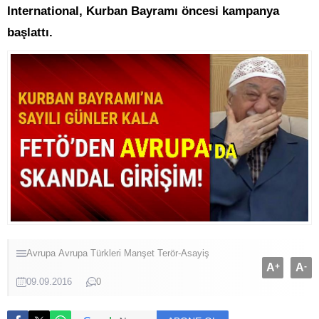
International, Kurban Bayramı öncesi kampanya
başlattı.
Avrupa
Avrupa Türkleri
Manşet
Terör-Asayiş
A
+
A
-
09.09.2016
0