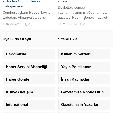
Diyalog Partisi (PM) oyların
olayları "soykırım" olarak
ardından Cumhurbaşkanı
şifreleri
yüzde 12’sini, Yeşiller...
nitelenmedi, anma da
Erdoğan aradı
Devletteki cemaat
yapılmayacağı belirtildi. Olayların
Cumhurbaşkanı Recep Tayyip
yapılanmasının mağdurlarından
tarihçiler...
Erdoğan, Almanya’da polisin
gazeteci Nedim Şener, ‘hayalet
kötü muamelesine maruz kalan
devlet’ dediği bu örgütlenmenin,
09.04.2018
0
12.01.2014
0
Türk vatandaşı Yusuf Ünsal’ı
Başbakan Erdoğan’ı 2008
telefonla aradı. Cumhurbaşkanı
yılında hedef seçtiğini
Recep Tayyip Erdoğan,
düşünüyor.
Üye Giriş / Kayıt
Sitene Ekle
Almanya’da polis tarafından kötü
muameleye maruz kalan Türk
vatandaşı Yusuf Ünsal’ı bu
Hakkımızda
Kullanım Şartları
akşam telefonla aradı.
Cumhurbaşkanlığı
Haber Servisi Aboneliği
Yayın Politikamız
kaynaklarından edinilen bilgiye
göre, Cumhurbaşkanı Erdoğan,
geçmiş olsun dileğinde
Haber Gönder
İnsan Kaynakları
bulunduğu Ünsal’dan
Stuttgart’taki olay hakkında...
Künye / İletişim
Gazetemize Abone Olun
International
Gazetemizin Yazarları