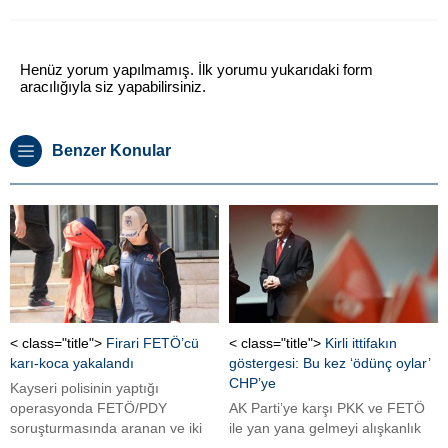
Henüz yorum yapılmamış. İlk yorumu yukarıdaki form
aracılığıyla siz yapabilirsiniz.
Benzer Konular
< class="title">
Firari FETÖ’cü
< class="title">
Kirli ittifakın
karı-koca yakalandı
göstergesi: Bu kez ‘ödünç oylar’
CHP’ye
Kayseri polisinin yaptığı
operasyonda FETÖ/PDY
AK Parti’ye karşı PKK ve FETÖ
soruşturmasında aranan ve iki
ile yan yana gelmeyi alışkanlık
yıldır firari olana karı-koca,
haline getiren CHP’de rahatsızlık