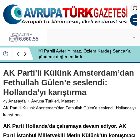
BIST
13.779,39
İYİ Partili Ayfer Yılmaz, Özlem Kardeş Sancar’a
gündemi değerlendirdi
AK Parti’li Külünk Amsterdam’dan
Fethullah Gülen’e seslendi:
Hollanda’yı karıştırma
Anasayfa
Avrupa Türkleri
,
Manşet
AK Parti’li Külünk Amsterdam’dan Fethullah Gülen’e seslendi: Hollanda’yı
karıştırma
AK Parti Hollanda’da çalışmaya devam ediyor. AK
Parti İstanbul Milletvekili Metin Külünk’ün konuşmacı