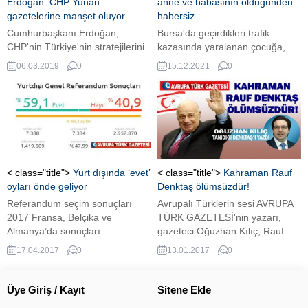
Erdoğan: CHP Yunan
anne ve babasının öldüğünden
“ABD’nin Suriye’ye muhtemel
gazetelerine manşet oluyor
habersiz
saldırısı konusundaki duruşumuz
Cumhurbaşkanı Erdoğan,
Bursa'da geçirdikleri trafik
açıktır. ABD...
CHP'nin Türkiye'nin stratejilerini
kazasında yaralanan çocuğa,
anlamadığını ve üstüne üstlük
anne ve babasını kaybettiği
06.03.2019
0
15.12.2021
0
bunlara engel olmak istediği için
söylenmedi.
de Yunan gazetelerine manşet
olduğunu vurguladı.
< class="title">
Yurt dışında ‘evet’
< class="title">
Kahraman Rauf
oyları önde geliyor
Denktaş ölümsüzdür!
Referandum seçim sonuçları
Avrupalı Türklerin sesi AVRUPA
2017 Fransa, Belçika ve
TÜRK GAZETESİ'nin yazarı,
Almanya’da sonuçları
gazeteci Oğuzhan Kılıç, Rauf
bekleniyordu.
Denktaş'ı kaleme aldı. Hollanda
17.04.2017
0
13.01.2017
0
Türk Gençlik Kuruluşları
Federasyonu (HTGF) Genel
Başkanı sıfatıyla, 13 Ocak 2012
Üye Giriş / Kayıt
Sitene Ekle
tarihinde KKTC kurucu