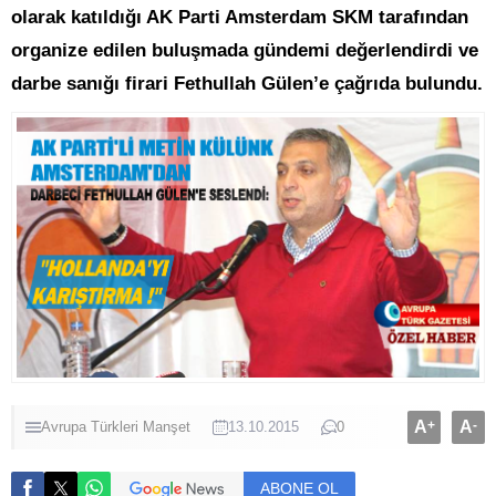
olarak katıldığı AK Parti Amsterdam SKM tarafından
organize edilen buluşmada gündemi değerlendirdi ve
darbe sanığı firari Fethullah Gülen’e çağrıda bulundu.
A
+
A
-
Avrupa Türkleri
Manşet
13.10.2015
0
ABONE OL