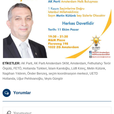
ETİKETLER:
AK Parti
,
AK Parti Amsterdam SKM
,
Amsterdam
,
Fethullahçı Terör
Örgütü
,
FETÖ
,
Hollanda Türkleri
,
İslam Kanıtoğlu
,
Lütfi Kılınç
,
Metin Külünk
,
Nagihan Yıldırım
,
Önder Benzeş
,
seçim koordinasyon merkezi
,
UETD
Hollanda
,
Uğur Pehlivanoğlu
,
Veyis Güngör
Yorumlar