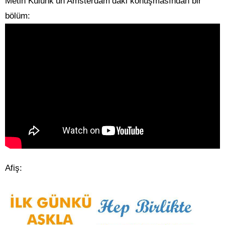
Metin Külünk’ün Amsterdam’daki konuşmasından bir
bölüm:
Afiş: