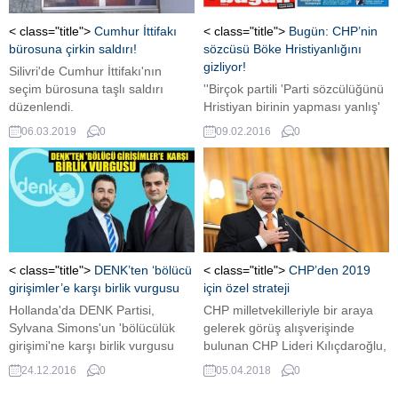
< class="title">
Cumhur İttifakı
< class="title">
Bugün: CHP’nin
bürosuna çirkin saldırı!
sözcüsü Böke Hristiyanlığını
gizliyor!
Silivri'de Cumhur İttifakı'nın
seçim bürosuna taşlı saldırı
''Birçok partili 'Parti sözcülüğünü
düzenlendi.
Hristiyan birinin yapması yanlış'
söylemlerini dillendirmeye
06.03.2019
0
09.02.2016
0
başladı''
< class="title">
DENK’ten ‘bölücü
< class="title">
CHP’den 2019
girişimler’e karşı birlik vurgusu
için özel strateji
Hollanda'da DENK Partisi,
CHP milletvekilleriyle bir araya
Sylvana Simons'un 'bölücülük
gelerek görüş alışverişinde
girişimi'ne karşı birlik vurgusu
bulunan CHP Lideri Kılıçdaroğlu,
yaptı.
Cumhurbaşkanlığı seçimlerini
24.12.2016
0
05.04.2018
0
kazanmak için özel bir strateji