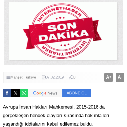
A
+
A
-
Manşet
Türkiye
07.02.2019
0
ABONE OL
Avrupa İnsan Hakları Mahkemesi, 2015-2016’da
gerçekleşen hendek olayları sırasında hak ihlalleri
yaşandığı iddialarını kabul edilemez buldu.