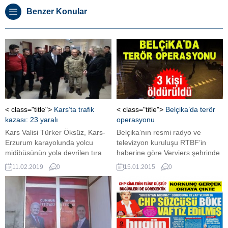
Benzer Konular
< class="title">
Kars’ta trafik
< class="title">
Belçika’da terör
kazası: 23 yaralı
operasyonu
Kars Valisi Türker Öksüz, Kars-
Belçika’nın resmi radyo ve
Erzurum karayolunda yolcu
televizyon kuruluşu RTBF’in
midibüsünün yola devrilen tıra
haberine göre Verviers şehrinde
çarpması sonucu meydana
polis tarafından “cihadçı”
11.02.2019
0
15.01.2015
0
gelen trafik kazasında
toplayan bir terörist gruba
yaralananları, hastanede ziyaret
yapılan operasyonda en az 3 kişi
etti.
öldü.