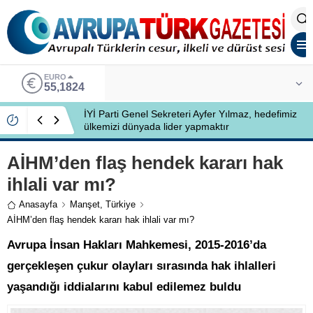
EURO
55,1824
İYİ Parti Genel Sekreteri Ayfer Yılmaz, hedefimiz
ülkemizi dünyada lider yapmaktır
AİHM’den flaş hendek kararı hak
ihlali var mı?
Anasayfa
Manşet
,
Türkiye
AİHM’den flaş hendek kararı hak ihlali var mı?
Avrupa İnsan Hakları Mahkemesi, 2015-2016’da
gerçekleşen çukur olayları sırasında hak ihlalleri
yaşandığı iddialarını kabul edilemez buldu