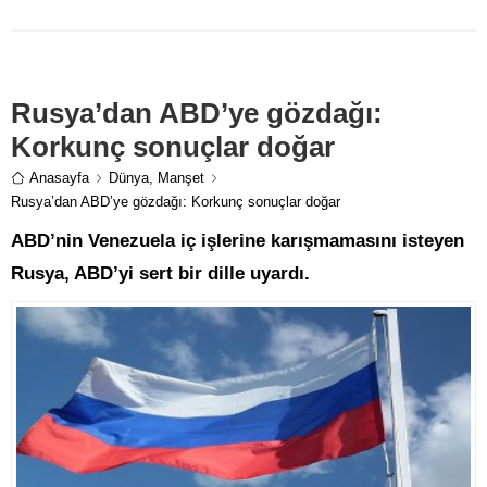
izlediklerini söyledi, “ittifak”a
ilişkin “Diğer partilerle isimler
üzerinden değil ilkeler üzerinden
görüşme yapıyoruz” bilgisini
verdi
Rusya’dan ABD’ye gözdağı:
Korkunç sonuçlar doğar
Anasayfa
Dünya
,
Manşet
Rusya’dan ABD’ye gözdağı: Korkunç sonuçlar doğar
ABD’nin Venezuela iç işlerine karışmamasını isteyen
Rusya, ABD’yi sert bir dille uyardı.