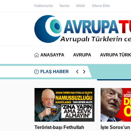
Hakkımızda
İlanlar
Mobil
Sitene Ekle
ANASAYFA
AVRUPA
AVRUPA TÜRK
FLAŞ HABER
İYİ Partili Ayfer
Terörist-başı Fethullah
İşte Soros’un