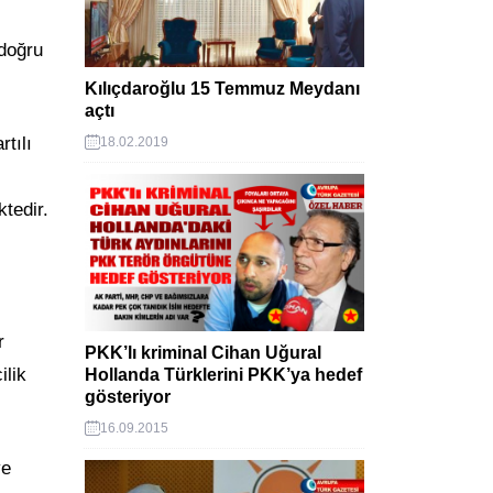
 doğru
Kılıçdaroğlu 15 Temmuz Meydanı
açtı
tılı
18.02.2019
tedir.
r
PKK’lı kriminal Cihan Uğural
ilik
Hollanda Türklerini PKK’ya hedef
gösteriyor
16.09.2015
ye