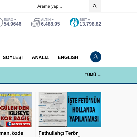
EURO
ALTIN
BIST
54,9646
6.488,95
13.798,82
SÖYLEŞİ
ANALİZ
ENGLISH
TÜMÜ →
man, özde
Fethullahçı Terör