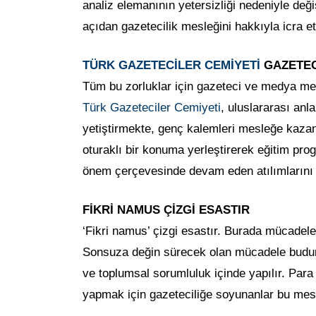
analiz elemanının yetersizliği nedeniyle değ
açıdan gazetecilik mesleğini hakkıyla icra 
TÜRK GAZETECİLER CEMİYETİ
GAZETEC
Tüm bu zorluklar için gazeteci ve medya men
Türk Gazeteciler Cemiyeti
, uluslararası anl
yetiştirmekte, genç kalemleri mesleğe kaz
oturaklı bir konuma yerleştirerek eğitim pr
önem çerçevesinde devam eden atılımlarını 
FİKRİ NAMUS ÇİZGİ ESASTIR
‘Fikri namus’ çizgi esastır. Burada mücadele
Sonsuza değin sürecek olan mücadele budur.
ve toplumsal sorumluluk içinde yapılır. Par
yapmak için gazeteciliğe soyunanlar bu mesleğ