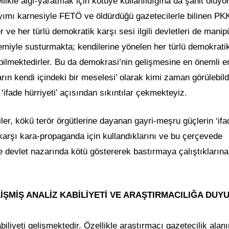
ikle algı-yaratmak için kötüye kullanıldığına da şahit oluyo
yımı karnesiyle FETÖ ve öldürdüğü gazetecilerle bilinen PK
er ve her türlü demokratik karşı sesi ilgili devletleri de manip
miyle susturmakta; kendilerine yönelen her türlü demokrati
yabilmektedirler. Bu da demokrasi’nin gelişmesine en önemli e
arın kendi içindeki bir meselesi’ olarak kimi zaman görülebild
‘ifade hürriyeti’ açısından sıkıntılar çekmekteyiz.
ler, kökü terör örgütlerine dayanan gayri-meşru güçlerin ‘ifa
karşı kara-propaganda için kullandıklarını ve bu çerçevede
de devlet nazarında kötü göstererek bastırmaya çalıştıklarına
ŞMİŞ ANALİZ KABİLİYETİ VE ARAŞTIRMACILIĞA DUY
biliyeti gelişmektedir. Özellikle araştırmacı gazetecilik alan