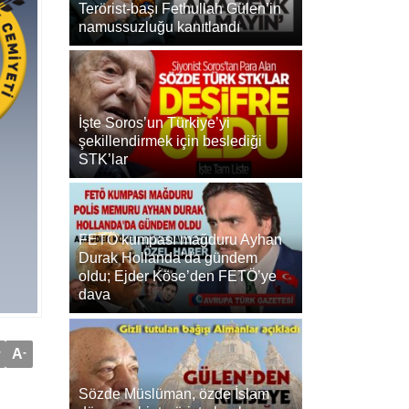
Terörist-başı Fethullah Gülen’in
namussuzluğu kanıtlandı
İşte Soros’un Türkiye’yi
şekillendirmek için beslediği
STK’lar
FETÖ kumpası mağduru Ayhan
Durak Hollanda’da gündem
oldu; Ejder Köse’den FETÖ’ye
dava
+
A
-
Sözde Müslüman, özde İslam