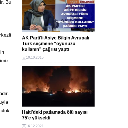
ir. Bu
rkezli
AK Parti’li Asiye Bilgin Avrupalı
Türk seçmene “oyunuzu
kullanın” çağrısı yaptı
in
10.10.2015
ğimiz
adır.
uyla
culuk
Haiti’deki patlamada ölü sayısı
75’e yükseldi
16.12.2021