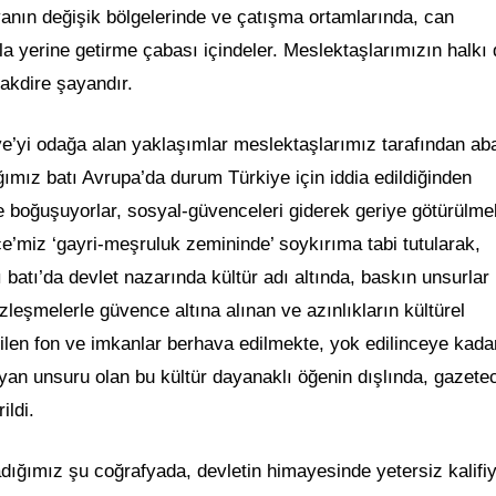
yanın değişik bölgelerinde ve çatışma ortamlarında, can
yla yerine getirme çabası içindeler. Meslektaşlarımızın halkı
takdire şayandır.
ye’yi odağa alan yaklaşımlar meslektaşlarımız tarafından abar
ımız batı Avrupa’da durum Türkiye için iddia edildiğinden
le boğuşuyorlar, sosyal-güvenceleri giderek geriye götürülmek
’miz ‘gayri-meşruluk zemininde’ soykırıma tabi tutularak,
 batı’da devlet nazarında kültür adı altında, baskın unsurlar
leşmelerle güvence altına alınan ve azınlıkların kültürel
irilen fon ve imkanlar berhava edilmekte, yok edilinceye kada
 yan unsuru olan bu kültür dayanaklı öğenin dışlında, gazetec
ildi.
dığımız şu coğrafyada, devletin himayesinde yetersiz kalifi