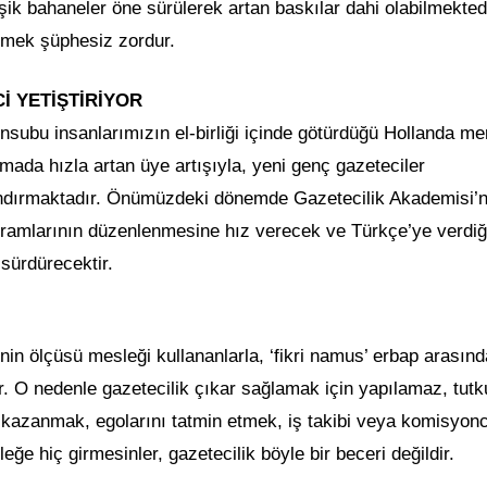
işik bahaneler öne sürülerek artan baskılar dahi olabilmekted
etmek şüphesiz zordur.
İ YETİŞTİRİYOR
subu insanlarımızın el-birliği içinde götürdüğü Hollanda me
amada hızla artan üye artışıyla, yeni genç gazeteciler
andırmaktadır. Önümüzdeki dönemde Gazetecilik Akademisi’n
ogramlarının düzenlenmesine hız verecek ve Türkçe’ye verdi
sürdürecektir.
nin ölçüsü mesleği kullananlarla, ‘fikri namus’ erbap arasınd
 O nedenle gazetecilik çıkar sağlamak için yapılamaz, tutk
a kazanmak, egolarını tatmin etmek, iş takibi veya komisyon
e hiç girmesinler, gazetecilik böyle bir beceri değildir.