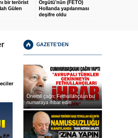
 bir terörist
Örgütü’nün (FETÖ)
llah Gülen
Hollanda yapılanması
deşifre oldu
er
GAZETE'DEN
eciler
Önemli çağrı; Fethullahçıları bu
numaraya ihbar edin