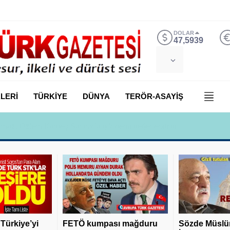
DOLAR
47,5939
LERİ
TÜRKİYE
DÜNYA
TERÖR-ASAYİŞ
 Yılmaz, Özlem Kardeş Sancar’a gündemi değerlendirdi
 Türkiye’yi
FETÖ kumpası mağduru
Sözde Müslü