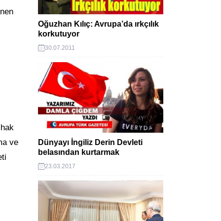
enen
Oğuzhan Kılıç: Avrupa’da ırkçılık
korkutuyor
30.07.2011
 hak
lma ve
Dünyayı İngiliz Derin Devleti
belasından kurtarmak
ti
23.03.2017