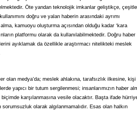
kselmektedir. Öte yandan teknolojik imkanlar geliştikçe, çeşitl
llanımını doğru ve yalan haberin arasındaki ayrımı
r alma, kamuoyu oluşturma açısından olduğu kadar ‘kara
arın platformu olarak da kullanılabilmektedir. Doğru haber
ni ayıklamak da özellikle araştırmacı nitelikteki meslek
.
 olan medya’da; meslek ahlakına, tarafsızlık ilkesine, kişi
ilerde yapıcı bir tutum sergilenmesi; insanlarımızın haber a
 biçimde karşılanmasına vesile olacaktır. Başta ifade hürriye
an sorumsuzluk olarak algılanmamalıdır. Esas olan halkın