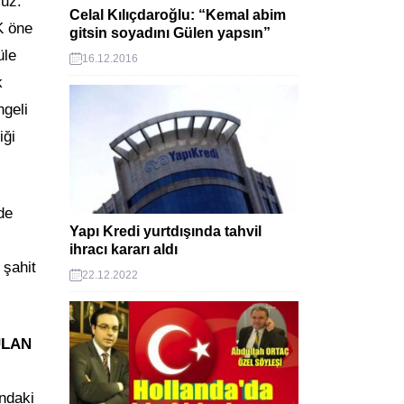
ruz.
Celal Kılıçdaroğlu: “Kemal abim
K öne
gitsin soyadını Gülen yapsın”
üle
16.12.2016
k
ngeli
iği
de
Yapı Kredi yurtdışında tahvil
ihracı kararı aldı
 şahit
22.12.2022
ULAN
ındaki