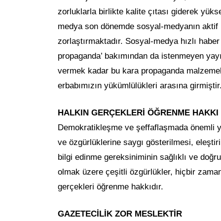
zorluklarla birlikte kalite çıtası giderek yü
medya son dönemde sosyal-medyanın aktif ku
zorlaştırmaktadır. Sosyal-medya hızlı habe
propaganda’ bakımından da istenmeyen yayınl
vermek kadar bu kara propaganda malzemeleri
erbabımızın yükümlülükleri arasına girmiştir
HALKIN GERÇEKLERİ ÖĞRENME HAKKI
Demokratikleşme ve şeffaflaşmada önemli yer
ve özgürlüklerine saygı gösterilmesi, eleştir
bilgi edinme gereksiniminin sağlıklı ve doğru
olmak üzere çeşitli özgürlükler, hiçbir zam
gerçekleri öğrenme hakkıdır.
GAZETECİLİK ZOR MESLEKTİR