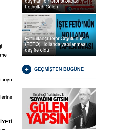
düşmanı bir terörist olarak
Fethullah Gülen
Fethullahçı Terör Örgütü’nün
(FETÖ) Hollanda yapılanması
i
deşifre oldu
etme
GEÇMİŞTEN BUGÜNE
amuoyu
lerine
İYETİ