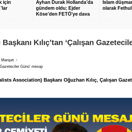
 için
Ayhan Durak Hollanda’da
İslam düşmanı
’lar
gündem oldu; Ejder
olarak Fethu
Köse’den FETÖ’ye dava
 Başkanı Kılıç’tan ‘Çalışan Gazetecil
,
Manşet
 Gazeteciler Günü’ mesajı
lists Association) Başkanı Oğuzhan Kılıç, Çalışan Gazet