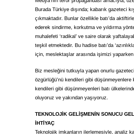
Medya’nın terör propagandası amacıyla, özell
Burada Türkiye dışında; kabarık gazeteci kı
çıkmaktadır. Bunlar özellikle batı’da aktiftirl
ederek sindirme, korkutma ve yıldırma yönte
muhalefeti ‘radikal’ ve saire olarak yaftala
teşkil etmektedir. Bu hadise batı’da ‘azınlıkl
için, meslektaşlar arasında işimizi yaparken 
Biz mesleğini tutkuyla yapan onurlu gazeteci
özgürlüğü’nü kendileri gibi düşünmeyenlere 
kendileri gibi düşünmeyenleri batı ülkelerin
oluyoruz ve yakından yaşıyoruz.
TEKNOLOJİK GELİŞMENİN SONUCU GELİ
İHTİYAÇ
Teknolojik imkanların ilerlemesiyle, analiz ka