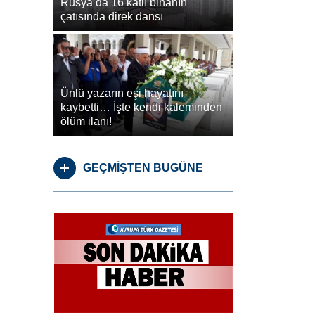
Rusya’da 16 katlı binanın
çatısında direk dansı
Ünlü yazarın eşi hayatını
kaybetti… İşte kendi kaleminden
ölüm ilanı!
GEÇMİŞTEN BUGÜNE