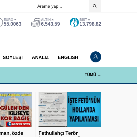
EURO
ALTIN
BIST
55,0063
6.543,59
13.798,82
SÖYLEŞİ
ANALİZ
ENGLISH
TÜMÜ →
man, özde
Fethullahçı Terör