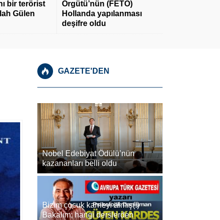
 bir terörist
Örgütü’nün (FETÖ)
llah Gülen
Hollanda yapılanması
deşifre oldu
GAZETE'DEN
Nobel Edebiyat Ödülü’nün
kazananları belli oldu
Bizim çocuk karneyi almış(!)
Bakalım; hangi derslerden