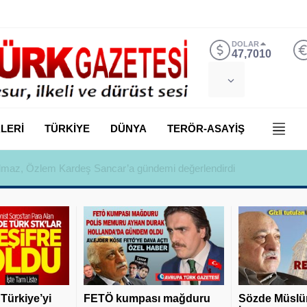
DOLAR
47,7010
LERİ
TÜRKİYE
DÜNYA
TERÖR-ASAYİŞ
 Yılmaz, Özlem Kardeş Sancar’a gündemi değerlendirdi
 Türkiye’yi
FETÖ kumpası mağduru
Sözde Müslü