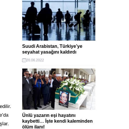
Suudi Arabistan, Türkiye’ye
seyahat yasağını kaldırdı
20.06.2022
dilir.
e’da
Ünlü yazarın eşi hayatını
kaybetti… İşte kendi kaleminden
şlar.
ölüm ilanı!