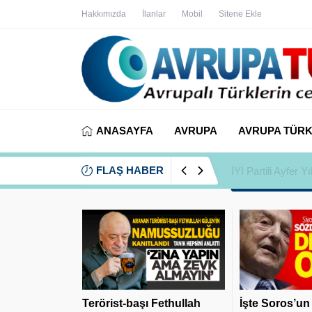
Hakkımızda
İlanlar
Mobil
Sitene Ekle
ANASAYFA
AVRUPA
AVRUPA TÜRK
FLAŞ HABER
İYİ Partili Ayfer
Terörist-başı Fethullah
İşte Soros’un