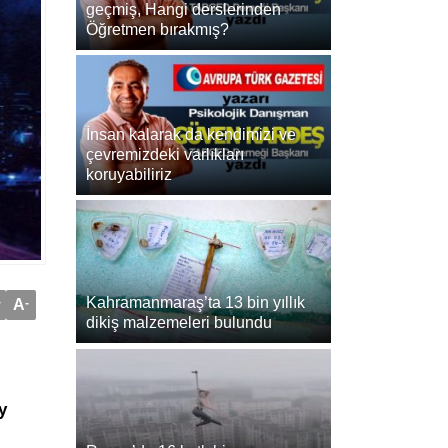
geçmiş, Hangi derslerinden
Öğretmen bırakmış?
İnsan kalarak da kendimizi ve
çevremizdeki varlıkları
koruyabiliriz
Kahramanmaraş’ta 13 bin yıllık
+
A
-
dikiş malzemeleri bulundu
y