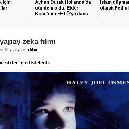
 için
Ayhan Durak Hollanda’da
İslam düşmanı
’lar
gündem oldu; Ejder
olarak Fethu
Köse’den FETÖ’ye dava
yapay zeka filmi
yi 10 yapay zeka filmi
 sizler için listeledik.