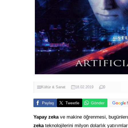
Kültür & Sanat
18.02.2019
0
Paylaş
Tweetle
Gönder
Yapay zeka
ve makine öğrenmesi, bugünlerde
zeka
teknolojilerini milyon dolarlık yatırıml