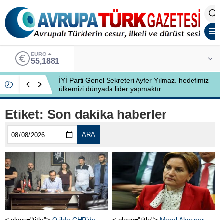
EURO
55,1881
İYİ Parti Genel Sekreteri Ayfer Yılmaz, hedefimiz
ülkemizi dünyada lider yapmaktır
Etiket:
Son dakika haberler
ARA
< class="title">
O ilde CHP’de
< class="title">
Meral Akşener