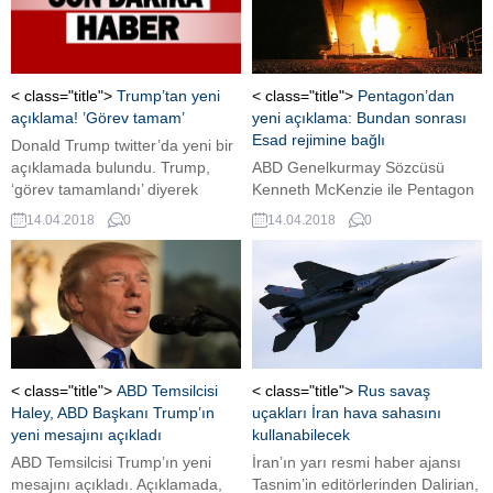
gireceğini söyleyen Akşener, ” İYİ
Haziran’da yapılacak
Parti, bütün hukuki şartlarını
Cumhurbaşkanlığı seçimlerinde
tamamlamıştır. 10 Haziran
aday olduğunu açıklayarak, “Milli
itibarıyla 6 ayını doldurarak,
iradeye komplo kurulmasına izin
seçime girmeye hak kazanmış
vermeyiz, Genel Başkanımıza da
< class="title">
Trump’tan yeni
< class="title">
Pentagon’dan
bir siyasi partidir.” dedi İYİ Parti
düşüncelerimi açtım. Genel
açıklama! ’Görev tamam’
yeni açıklama: Bundan sonrası
lideri...
Başkanımızın aday olması
Esad rejimine bağlı
Donald Trump twitter’da yeni bir
durumunda kendisini sonsuz...
açıklamada bulundu. Trump,
ABD Genelkurmay Sözcüsü
‘görev tamamlandı’ diyerek
Kenneth McKenzie ile Pentagon
Fransa ve İngiltere’ye teşekkür
Sözcüsü Dana White, Suriye’deki
14.04.2018
0
14.04.2018
0
etti. ABD Başkanı Donald Trump,
operasyonun ardından basın
dün sabaha karşı başlayan
mensuplarının da katılımıyla yeni
operasyonla ilgili yeni bir
bir açıklamalarda bulundu
açıklama yaptı.Trump twitter’dan
Pentagon: “Suriye’de tüm
“Geçen gece mükemmel bir
hedefler başarıyla vuruldu.
saldırı gerçekleştirdik. Fransa ve
Bombardıman rejime kesin ve
İngiltere’ye bilgelikleri ve üstün
net bir mesajdı. Amaç, rejimi
ordularının gücü nedeniyle
kimyasal saldırıdan caydırmak.
< class="title">
ABD Temsilcisi
< class="title">
Rus savaş
teşekkür ediyorum. Daha iyi...
Suriye’nin kimyasal silah
Haley, ABD Başkanı Trump’ın
uçakları İran hava sahasını
programı gerileyecek. Hiçbir
yeni mesajını açıkladı
kullanabilecek
kimyasal silah saldırısı
ABD Temsilcisi Trump’ın yeni
İran’ın yarı resmi haber ajansı
yapamazlar...
mesajını açıkladı. Açıklamada,
Tasnim’in editörlerinden Dalirian,