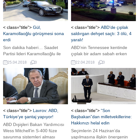
düzenlemeler bunlar. AYM iptal
cumhurbaşkanlığı seçimlerine
kararı verirse, YSK bunu daha
100 bin imza ile katılmak için
önceki teamülleri ile
başvuru yaptı. 4 Mayıs’tan bu
uygulayacaktır. YSK, prensip
yana toplanan imza sayısı 434
kararlar alarak uygular. AYM’nin
bin 602. Meral Akşener...
< class="title">
Gül,
< class="title">
ABD’de çıplak
kararı ne olursa olsun seçimin
Karamollaoğlu görüşmesi sona
saldırgan dehşet saçtı: 3 ölü, 4
iptali söz...
erdi
yaralı!
Son dakika haberi… Saadet
ABD’nin Tennessee kentinde
Partisi lideri Karamollaoğlu ile
çıplak bir adam sabah erken
Abdullah Gül arasındaki kritik
saatlerde waffle dükkanını
25.04.2018
0
22.04.2018
0
görüşme sona erdi. Gül’ün
taradı. Saldırıda 3 kişi öldü, 4 kişi
ofisinde gerçekleşen görüşme
yaralandı ABD’nin Tennessee
14.00’da başlamıştı. 24
kentinde silahlı bir kişinin bir
Haziran’da yapılacak seçim ve
waffle dükkanına girerek
Gül’ün cumhurbaşkanlığı
içerideki kişilere ateş açtığı
adaylığının konuşulduğu
belirtildi. AR-15 tipi silah taşıdığı
görüşme, 2 saatten fazla sürdü.
belirtilen saldırganın çıplak
Görüşme sonrasında basına
olduğu ve üzerinde sadece yeşil
< class="title">
Lavrov: ABD,
< class="title">
“Son
herhangi bir açıklama yapılmadı
bir ceket bulunduğu...
Türkiye’ye şantaj yapıyor!
Başbakan”dan milletvekillerine:
Cumhurbaşkanlığı ve
Hakkınızı helal edin
ABD Dışişleri Bakan Yardımcısı
Milletvekilliği seçimlerinin 24
Wess Mitchell’in S-400 füze
Seçimlerin 24 Haziran’da
Haziran’da yapılması...
savunma sistemleri alması
yapılmasına ilişkin önergenin