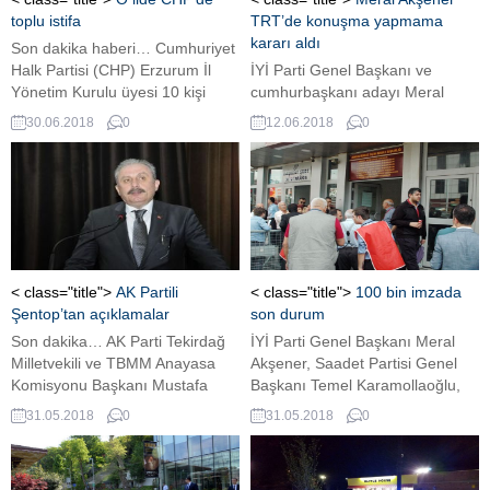
toplu istifa
TRT’de konuşma yapmama
kararı aldı
Son dakika haberi… Cumhuriyet
Halk Partisi (CHP) Erzurum İl
İYİ Parti Genel Başkanı ve
Yönetim Kurulu üyesi 10 kişi
cumhurbaşkanı adayı Meral
istifa etti. Yapılan basın
Akşener’in TRT’de propaganda
30.06.2018
0
12.06.2018
0
açıklamasında “Amacımız
konuşması yapmayacağı
bundan sonrası için daha güçlü
duyuruldu İYİ Parti’den yapılan
bir yönetim, aktif dinamik ve
açıklamada, cumhurbaşkanı
üretken bir kadro ile Cumhuriyet
adaylarının TRT’de yapacakları
Halk Partisi adına hareket etmek
konuşma için Yüksek Seçim
ve bu bağlamda siyaseten daha
Kurulu’na (YSK) başvuran İYİ
güçlü bir Erzurum oluşturmak,
Parti yetkililerince, Meral Akşener
parti...
yerine partiden başka birinin
< class="title">
AK Partili
< class="title">
100 bin imzada
konuşma yapması talebinde
Şentop’tan açıklamalar
son durum
bulunulduğu belirtildi. DHA’nın
Son dakika… AK Parti Tekirdağ
İYİ Parti Genel Başkanı Meral
aktardığına göre; bu talebin
Milletvekili ve TBMM Anayasa
Akşener, Saadet Partisi Genel
reddedildiği...
Komisyonu Başkanı Mustafa
Başkanı Temel Karamollaoğlu,
Şentop açıklamalarda bulundu.
Vatan Partisi Genel Başkanı
31.05.2018
0
31.05.2018
0
Şentop, “Seçimi etkileyecek bir
Doğu Perinçek ve Adalet Partisi
husus yok. Seçimde
Genel Başkanı Vecdet Öz, 24
uygulanmasıyla ilgili
Haziran’da yapılacak