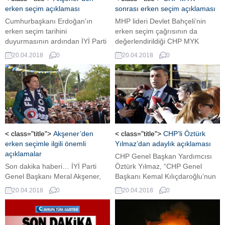
milletvekilleriyle kahvaltıda bir
seçim için gözlerin çevrildiği
erken seçim açıklaması
sonrası erken seçim açıklaması
araya geldi. Habertürk
CHP’de kimin cumhurbaşkanı
Cumhurbaşkanı Erdoğan’ın
MHP lideri Devlet Bahçeli’nin
Ankara’dan Çetiner Çetin’in
adayı...
erken seçim tarihini
erken seçim çağrısının da
edindiği bilgilere göre...
duyurmasının ardından İYİ Parti
değerlendirildiği CHP MYK
Genel Başkanı Akşener
toplantısı sona erdi. Toplantının
20.04.2018
0
20.04.2018
0
açıklamalarda bulundu. Akşener,
ardından açıklama yaptı. MHP
İYİ Parti’nin ilk kongresini 10
Genel Başkanı Devlet Bahçeli’nin
Aralık’ta yaptığını belirterek, “10
gündemi değiştiren erken seçim
Haziran itibarı ile seçime
çağrısının ardından Ankara’da
girmeye hazırız. İYİ Parti seçime
hareketli bir gün yaşanıyor. MHP
girecek ve alacak” dedi MHP
lideri Bahçeli, Beştepe’de
Genel Başkanı Devlet Bahçeli’nin
Cumhurbaşkanı Erdoğan ile
grup toplantısında yaptığı ‘erken
görüştükten sonra kurmaylarıyla
< class="title">
Akşener’den
< class="title">
CHP’li Öztürk
seçim’ çağrısına
bir araya geldi. CHP MYK’da...
erken seçimle ilgili önemli
Yılmaz’dan adaylık açıklaması
Cumhurbaşkanı...
açıklamalar
CHP Genel Başkan Yardımcısı
Son dakika haberi… İYİ Parti
Öztürk Yılmaz, “CHP Genel
Genel Başkanı Meral Akşener,
Başkanı Kemal Kılıçdaroğlu’nun
partisinin Muğla’daki
aday olmaması halinde
20.04.2018
0
20.04.2018
0
organizasyonunda erken seçimle
Cumurbaşkanlığına adayım”
ilgili son dakika açıklamaları
dedi CHP Genel Başkan
yaptı. İYİ Parti’nin seçime
Yardımcısı Öztürk Yılmaz, 24