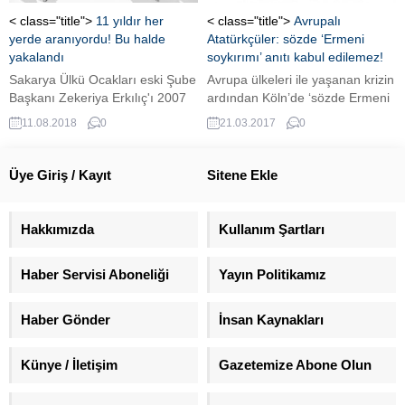
istifade ederek dükkanlara girdi
< class="title">
11 yıldır her
< class="title">
Avrupalı
ve eline ne geçerse alıp kaçtı. O
yerde aranıyordu! Bu halde
Atatürkçüler: sözde ‘Ermeni
anlar ise kameralara yansıdı.
yakalandı
soykırımı’ anıtı kabul edilemez!
Şili’de protestocular yağmaya
Sakarya Ülkü Ocakları eski Şube
Avrupa ülkeleri ile yaşanan krizin
başladı...
Başkanı Zekeriya Erkılıç'ı 2007
ardından Köln’de ‘sözde Ermeni
yılında silahla başından vurarak
soykırım anıtı’ dikilmesine onay
11.08.2018
0
21.03.2017
0
öldürüp kayıplara karışan İ.A'nın
verildi. Köln Türkleri Dayanışma
11 yıldır sahte kimliklerle
ve İnisiyatif Platformu, bu kararın
yaşadığı tespit edilirken böbrek
iç barışı bozabileceği uyarısında
Üye Giriş / Kayıt
Sitene Ekle
nakli yaptırmak isterken
bulunarak kararı tanımadıklarını
yakalandığı öğrenildi.
bildirdi.
Hakkımızda
Kullanım Şartları
Haber Servisi Aboneliği
Yayın Politikamız
Haber Gönder
İnsan Kaynakları
Künye / İletişim
Gazetemize Abone Olun