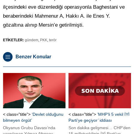
ilçesindeki eve düzenlediği operasyonla Baghestani ve
beraberindeki Mahmenur A, Hakkı A. ile Enes Y.
gözaltına alınıp Mersin’e getirilmişti.
ETİKETLER:
gündem
,
PKK
,
terör
Benzer Konular
< class="title">
‘Devlet olduğunu
< class="title">
’MHP’li 5 vekil İYİ
bilmeyen örgüt’
Parti’ye geçiyor’ iddiası
Okyanus Grubu Davası’nda
Son dakika gelişmesi… CHP’den
yargılanan Yılmaz Altınsoy,
15 milletvekilinin İYİ Parti’ye