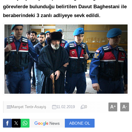
görevlerde bulunduğu belirtilen Davut Baghestani ile
beraberindeki 3 zanlı adliyeye sevk edildi.
A
+
A
-
Manşet
Terör-Asayiş
11.02.2019
0
ABONE OL