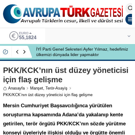
EURO
55,1824
İYİ Parti Genel Sekreteri Ayfer Yılmaz, hedefimiz
ülkemizi dünyada lider yapmaktır
PKK/KCK’nın üst düzey yöneticisi
için flaş gelişme
Anasayfa
Manşet
,
Terör-Asayiş
PKK/KCK’nın üst düzey yöneticisi için flaş gelişme
Mersin Cumhuriyet Başsavcılığınca yürütülen
soruşturma kapsamında Adana’da yakalanıp kente
getirilen, terör örgütü PKK/KCK’nın sözde yürütme
konseyi üyeleriyle ilişkisi olduğu ve örgütte önemli